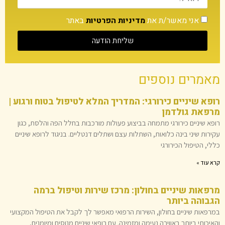
אני מאשר/ת את
מדיניות הפרטיות
באתר
שליחת הודעה
מאמרים נוספים
רופא שיניים כירורגי: המדריך המלא לטיפול בטוח ורגוע |
מרפאת גולדמן
רופא שיניים כירורגי מתמחה בביצוע פעולות מורכבות בחלל הפה והלסת, כגון
עקירות שיני בינה כלואות, השתלות עצם ושתלים דנטליים. בניגוד לרופא שיניים
כללי, הטיפול הכירורגי
קרא עוד »
מרפאות שיניים בחולון: מרכז שירות וטיפול ברמה
הגבוהה ביותר
במרפאות שיניים בחולון, השירות הרפואי מאפשר לך לקבל את הטיפול המקצועי
והאיכותי ביותר באווירה נעימה ומזמינה. עם רופאי שיניים מנוסים ומיומנים,