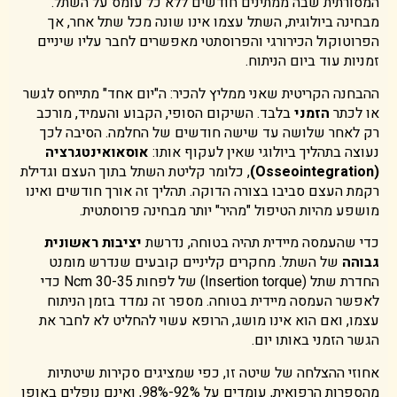
המסורתית שבה ממתינים חודשים ללא כל עומס על השתל.
מבחינה ביולוגית, השתל עצמו אינו שונה מכל שתל אחר, אך
הפרוטוקול הכירורגי והפרוסתטי מאפשרים לחבר עליו שיניים
זמניות עוד ביום הניתוח.
ההבחנה הקריטית שאני ממליץ להכיר: ה"יום אחד" מתייחס לגשר
או לכתר
הזמני
בלבד. השיקום הסופי, הקבוע והעמיד, מורכב
רק לאחר שלושה עד שישה חודשים של החלמה. הסיבה לכך
נעוצה בתהליך ביולוגי שאין לעקוף אותו:
אוסאואינטגרציה
(Osseointegration)
, כלומר קליטת השתל בתוך העצם וגדילת
רקמת העצם סביבו בצורה הדוקה. תהליך זה אורך חודשים ואינו
מושפע מהיות הטיפול "מהיר" יותר מבחינה פרוסתטית.
כדי שהעמסה מיידית תהיה בטוחה, נדרשת
יציבות ראשונית
גבוהה
של השתל. מחקרים קליניים קובעים שנדרש מומנט
החדרת שתל (Insertion torque) של לפחות 30-35 Ncm כדי
לאפשר העמסה מיידית בטוחה. מספר זה נמדד בזמן הניתוח
עצמו, ואם הוא אינו מושג, הרופא עשוי להחליט לא לחבר את
הגשר הזמני באותו יום.
אחוזי ההצלחה של שיטה זו, כפי שמציגים סקירות שיטתיות
מהספרות הרפואית, עומדים על 92%-98%, ואינם נופלים באופן