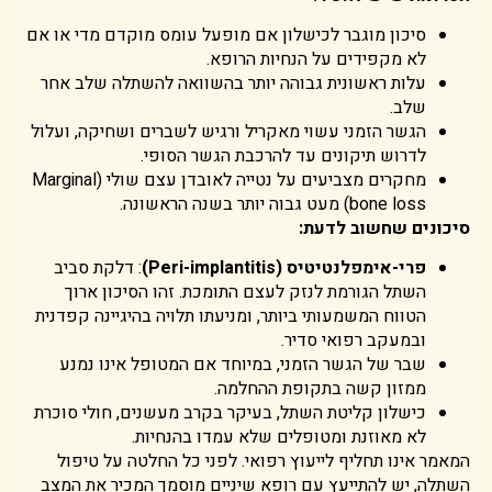
סיכון מוגבר לכישלון אם מופעל עומס מוקדם מדי או אם
לא מקפידים על הנחיות הרופא.
עלות ראשונית גבוהה יותר בהשוואה להשתלה שלב אחר
שלב.
הגשר הזמני עשוי מאקריל ורגיש לשברים ושחיקה, ועלול
לדרוש תיקונים עד להרכבת הגשר הסופי.
מחקרים מצביעים על נטייה לאובדן עצם שולי (Marginal
bone loss) מעט גבוה יותר בשנה הראשונה.
סיכונים שחשוב לדעת:
פרי-אימפלנטיטיס (Peri-implantitis)
: דלקת סביב
השתל הגורמת לנזק לעצם התומכת. זהו הסיכון ארוך
הטווח המשמעותי ביותר, ומניעתו תלויה בהיגיינה קפדנית
ובמעקב רפואי סדיר.
שבר של הגשר הזמני, במיוחד אם המטופל אינו נמנע
ממזון קשה בתקופת ההחלמה.
כישלון קליטת השתל, בעיקר בקרב מעשנים, חולי סוכרת
לא מאוזנת ומטופלים שלא עמדו בהנחיות.
המאמר אינו תחליף לייעוץ רפואי. לפני כל החלטה על טיפול
השתלה, יש להתייעץ עם רופא שיניים מוסמך המכיר את המצב