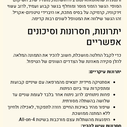
ורנטגנית שהאוסאואינטגרציה הושלמה, מתחיל שלב השיקום
הסופי. הגשר הזמני מוסר ומוחלף בגשר קבוע ועמיד, לרוב עשוי
זירקוניה, קרמיקה על בסיס מתכת, או היברידי טיטניום-אקריל.
זהו הגשר שילווה את המטופל לשנים רבות קדימה.
יתרונות, חסרונות וסיכונים
אפשריים
כדי לקבל החלטה מושכלת, חשוב להכיר את התמונה המלאה.
להלן סקירה מאוזנת של הצדדים השונים של הטיפול.
יתרונות עיקריים:
אסתטיקה מיידית: יוצאים מהמרפאה עם שיניים קבועות
ומתפקדות עוד ביום הניתוח.
פחות ניתוחים: לרוב ניתוח אחד בלבד לעומת שניים עד
שלושה בהשתלה מסורתית.
שיפור מהיר באיכות החיים: חזרה לתפקוד, לאכילה ולחיוך
ללא המתנה ממושכת.
הימנעות מהשתלות עצם מורכבות בשיטת All-on-4.
חסרונות שיש להכיר: