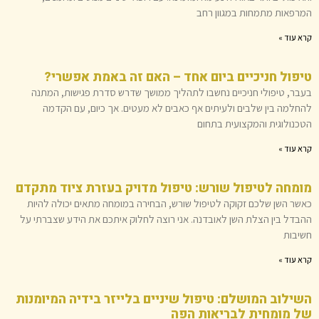
המרפאות מתמחות במגוון רחב
קרא עוד »
טיפול חניכיים ביום אחד – האם זה באמת אפשרי?
בעבר, טיפולי חניכיים נחשבו לתהליך ממושך שדרש סדרת פגישות, המתנה
להחלמה בין שלבים ולעיתים אף כאבים לא מעטים. אך כיום, עם הקדמה
הטכנולוגית והמקצועית בתחום
קרא עוד »
מומחה לטיפול שורש: טיפול מדויק בעזרת ציוד מתקדם
כאשר השן שלכם זקוקה לטיפול שורש, הבחירה במומחה מתאים יכולה להיות
ההבדל בין הצלת השן לאובדנה. אני רוצה לחלוק איתכם את הידע שצברתי על
חשיבות
קרא עוד »
השילוב המושלם: טיפול שיניים בלייזר בידיה המיומנות
של מומחית לבריאות הפה