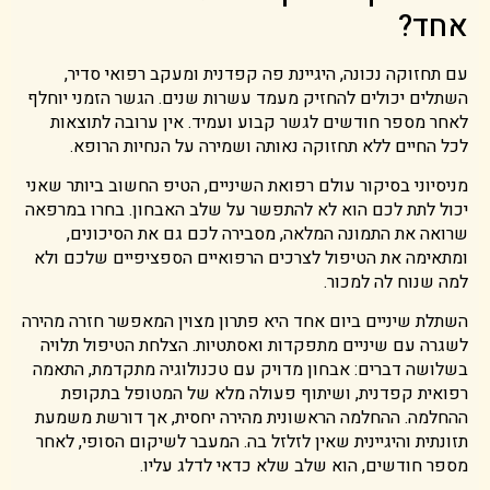
אחד?
עם תחזוקה נכונה, היגיינת פה קפדנית ומעקב רפואי סדיר,
השתלים יכולים להחזיק מעמד עשרות שנים. הגשר הזמני יוחלף
לאחר מספר חודשים לגשר קבוע ועמיד. אין ערובה לתוצאות
לכל החיים ללא תחזוקה נאותה ושמירה על הנחיות הרופא.
מניסיוני בסיקור עולם רפואת השיניים, הטיפ החשוב ביותר שאני
יכול לתת לכם הוא לא להתפשר על שלב האבחון. בחרו במרפאה
שרואה את התמונה המלאה, מסבירה לכם גם את הסיכונים,
ומתאימה את הטיפול לצרכים הרפואיים הספציפיים שלכם ולא
למה שנוח לה למכור.
השתלת שיניים ביום אחד היא פתרון מצוין המאפשר חזרה מהירה
לשגרה עם שיניים מתפקדות ואסתטיות. הצלחת הטיפול תלויה
בשלושה דברים: אבחון מדויק עם טכנולוגיה מתקדמת, התאמה
רפואית קפדנית, ושיתוף פעולה מלא של המטופל בתקופת
ההחלמה. ההחלמה הראשונית מהירה יחסית, אך דורשת משמעת
תזונתית והיגיינית שאין לזלזל בה. המעבר לשיקום הסופי, לאחר
מספר חודשים, הוא שלב שלא כדאי לדלג עליו.