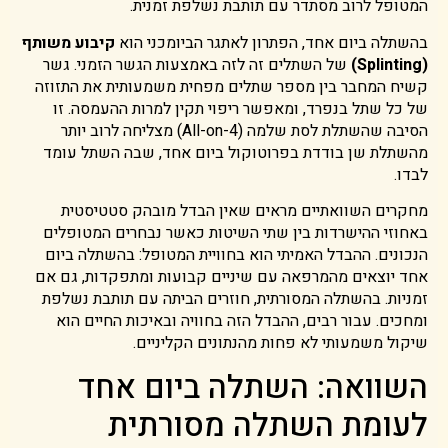
המטופל לרוב מסתדר עם תותבת נשלפת זמנית.
בהשתלה ביום אחד, הפתרון לאתגר הביומכני הוא
קיבוע משותף
(Splinting)
של השתלים זה לזה באמצעות הגשר הזמני. גשר
קשיח המחבר בין מספר שתלים מפחית משמעותית את התזוזה
של כל שתל בנפרד, ומאפשר ריפוי תקין למרות ההעמסה. זו
הסיבה שהשתלת לסת שלמה (All-on-4) מצליחה לרוב יותר
מהשתלת שן בודדת בפרוטוקול ביום אחד, שבה השתל עומד
לבדו.
מחקרים השוואתיים מראים שאין הבדל מובהק סטטיסטית
באחוזי ההישרדות בין שתי השיטות כאשר נבחרים המטופלים
הנכונים. ההבדל האמיתי הוא בחוויית המטופל: בהשתלה ביום
אחד יוצאים מהמרפאה עם שיניים קבועות ומתפקדות, גם אם
זמניות. בהשתלה המסורתית, חוזרים הביתה עם תותבת נשלפת
ומחכים. עבור רבים, ההבדל הזה בחוויה ובאיכות החיים הוא
שיקול משמעותי לא פחות מהנתונים הקליניים.
השוואה: השתלה ביום אחד
לעומת השתלה מסורתית