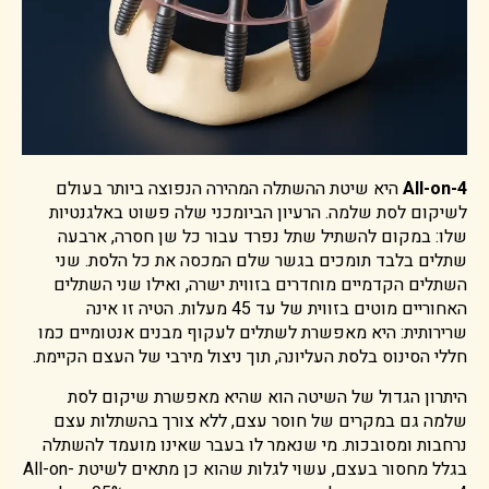
All-on-4
היא שיטת ההשתלה המהירה הנפוצה ביותר בעולם
לשיקום לסת שלמה. הרעיון הביומכני שלה פשוט באלגנטיות
שלו: במקום להשתיל שתל נפרד עבור כל שן חסרה, ארבעה
שתלים בלבד תומכים בגשר שלם המכסה את כל הלסת. שני
השתלים הקדמיים מוחדרים בזווית ישרה, ואילו שני השתלים
האחוריים מוטים בזווית של עד 45 מעלות. הטיה זו אינה
שרירותית: היא מאפשרת לשתלים לעקוף מבנים אנטומיים כמו
חללי הסינוס בלסת העליונה, תוך ניצול מירבי של העצם הקיימת.
היתרון הגדול של השיטה הוא שהיא מאפשרת שיקום לסת
שלמה גם במקרים של חוסר עצם, ללא צורך בהשתלות עצם
נרחבות ומסובכות. מי שנאמר לו בעבר שאינו מועמד להשתלה
בגלל מחסור בעצם, עשוי לגלות שהוא כן מתאים לשיטת All-on-