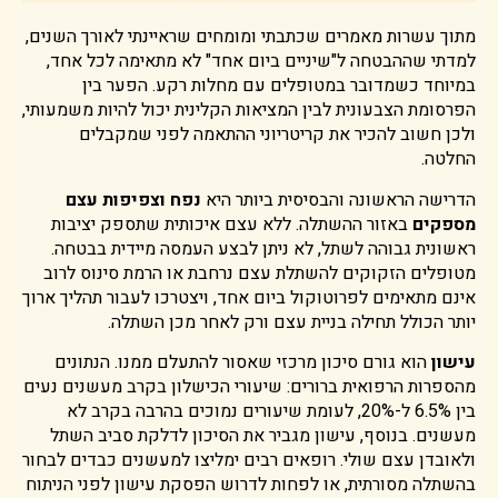
מתוך עשרות מאמרים שכתבתי ומומחים שראיינתי לאורך השנים,
למדתי שההבטחה ל"שיניים ביום אחד" לא מתאימה לכל אחד,
במיוחד כשמדובר במטופלים עם מחלות רקע. הפער בין
הפרסומת הצבעונית לבין המציאות הקלינית יכול להיות משמעותי,
ולכן חשוב להכיר את קריטריוני ההתאמה לפני שמקבלים
החלטה.
הדרישה הראשונה והבסיסית ביותר היא
נפח וצפיפות עצם
מספקים
באזור ההשתלה. ללא עצם איכותית שתספק יציבות
ראשונית גבוהה לשתל, לא ניתן לבצע העמסה מיידית בבטחה.
מטופלים הזקוקים להשתלת עצם נרחבת או הרמת סינוס לרוב
אינם מתאימים לפרוטוקול ביום אחד, ויצטרכו לעבור תהליך ארוך
יותר הכולל תחילה בניית עצם ורק לאחר מכן השתלה.
עישון
הוא גורם סיכון מרכזי שאסור להתעלם ממנו. הנתונים
מהספרות הרפואית ברורים: שיעורי הכישלון בקרב מעשנים נעים
בין 6.5% ל-20%, לעומת שיעורים נמוכים בהרבה בקרב לא
מעשנים. בנוסף, עישון מגביר את הסיכון לדלקת סביב השתל
ולאובדן עצם שולי. רופאים רבים ימליצו למעשנים כבדים לבחור
בהשתלה מסורתית, או לפחות לדרוש הפסקת עישון לפני הניתוח