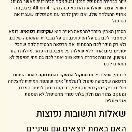
יותר בבחירת המטופל הנכון ובטכניקה הכירורגית מאשר במותג
השתל עצמו. שאלו את הרופא כמה מקרי All-on-4 ביצע, מה
אחוזי ההצלחה שלו, ואם ניתן לדבר עם מטופלים שעברו את
הטיפול.
הסימן האמין ביותר למרפאה ראויה הוא
שקיפות רפואית
: רופא
שמסביר לכם גם על הסיכונים, גם על מגבלות ההתאמה שלכם,
ולא רק מוכר לכם הבטחות. אם מרפאה מבטיחה לכם שהכל
יסתיים ביום אחד ללא שאלות על מצבכם הרפואי, מחלות רקע
ועישון, זה נורת אזהרה. רופא טוב יאמר לכם גם מתי הטיפול לא
מתאים לכם.
לבסוף, שאלו על
פרוטוקול המעקב והתחזוקה
לאחר הניתוח.
מרפאה שמציעה טיפול ו"נעלמת" אינה שותפה אמיתית להצלחה
שלכם. ניקוי מקצועי תקופתי, בדיקות רנטגן לניטור העצם
ומעקב צמוד הם חלק בלתי נפרד מהטיפול, לא תוספת
אופציונלית.
שאלות ותשובות נפוצות
האם באמת יוצאים עם שיניים