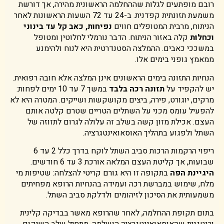
רובם מופתעים לגלות שההחלמה הראשונית מהירה, אך דורשת
משמעת תזונתית קפדנית. ב-24 עד 72 השעות הראשונות לאחר
הניתוח, מרבית המטופלים חווים
נפיחות, כאב קל עד בינוני
וכחלות
קלה באזור הניתוח. הדבר נורמלי לחלוטין ומטופל
במשככי כאבים. ההמלצה הסטנדרטית היא לנוח ולהימנע
ממאמץ גופני בימים אלו.
הנחיות התזונה בימים הראשונים אינן המלצה אלא חובה רפואית.
יש להקפיד על
תזונה רכה בלבד
במשך 7 עד 10 ימים לפחות:
מרקים, יוגורט, פירה, ביצים מקושקשות ושייקים. המטרה היא לא
להפעיל עומס מכני על השתלים הטריים שטרם קלטה אותם
העצם. אכילת מזון קשה בשלב זה עלולה לגרום לתזוזה של
השתל ולפגוע בתהליך האוסאואינטגרציה.
ריפוי הרקמות הרכות סביב השתל לוקח בדרך כלל 2 עד 6
שבועות, אך קליטת העצם המלאה אורכת 3 עד 6 חודשים.
היגיינת הפה
בתקופה זו היא גורם קריטי להצלחה: שטיפות מי
מלח, שימוש במברשת רכה ועמידה בהנחיות הרופא מפחיתים
משמעותית את הסיכון לזיהומים ולדלקת סביב השתל.
בתום תקופת ההחלמה, לאחר שהרופא מאשר בבדיקה קלינית