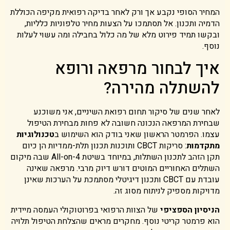
המחיר הסופי נקבע אך ורק לאחר בדיקה רפואית מקיפה הכוללת
הדמיה ותכנון. אל תסתמכו על הצעות מחיר טלפוניות כלליות,
ובקשו תמיד פירוט מלא של מה כלול בחבילה ומה עשוי לעלות
נוסף.
איך לבחור מרפאה ורופא
להשתלה מהירה?
לאחר שנים של סיקור תחום רפואת השיניים, אני משוכנע
שבחירת המרפאה הנכונה חשובה לא פחות מבחירת הטיפול
עצמו. הפרמטר הראשון שאני בודק הוא השימוש ב
טכנולוגיות
מתקדמות
: סריקות CBCT ותוכנות תכנון תלת-ממדיות הן כיום
תקן הזהב לתכנון השתלות, במיוחד בשיטת All-on-4 שבה מיקום
השתלים האחוריים המוטים דורש דיוק מרבי. מרפאה שאינה
עובדת עם CBCT ותכנון דיגיטלי מסתמכת על הערכות שאינן
מדויקות מספיק לניתוח מסוג זה.
הניסיון הספציפי
של הצוות הרפואי בפרוטוקולי העמסה מיידית
הוא פרמטר קריטי נוסף. מחקרים מראים שהצלחת הטיפול תלויה