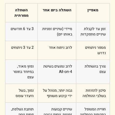
מאפיין
השתלה ביום אחד
השתלה
מסורתית
זמן עד לקבלת
מיידי (שיניים זמניות
3 עד 6 חודשים
שיניים מתפקדות
באותו יום)
מספר ניתוחים
לרוב ניתוח אחד
2 עד 3 ניתוחים
נדרש
צורך בהשתלת
לרוב נמנעים בשיטת
נפוץ מאוד,
עצם
All-on-4
במיוחד בחוסר
עצם
סיכון לתזוזות
גבוה יותר, מנוהל על
נמוך, בשל
בשלבי ההחלמה
ידי קיבוע משותף
היעדר עומס
חוויית המטופל
שיניים קבועות
תותבת נשלפת,
בתקופת ההחלמה
זמניות, נוחות גבוהה
פחות נוחה