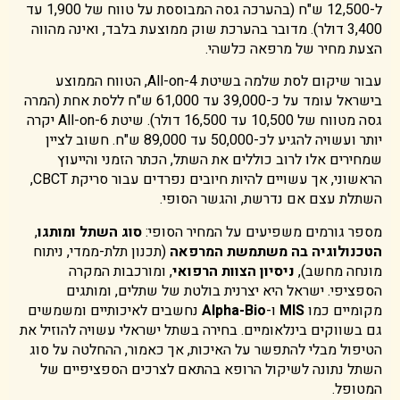
ל-12,500 ש"ח (בהערכה גסה המבוססת על טווח של 1,900 עד
3,400 דולר). מדובר בהערכת שוק ממוצעת בלבד, ואינה מהווה
הצעת מחיר של מרפאה כלשהי.
עבור שיקום לסת שלמה בשיטת All-on-4, הטווח הממוצע
בישראל עומד על כ-39,000 עד 61,000 ש"ח ללסת אחת (המרה
גסה מטווח של 10,500 עד 16,500 דולר). שיטת All-on-6 יקרה
יותר ועשויה להגיע לכ-50,000 עד 89,000 ש"ח. חשוב לציין
שמחירים אלו לרוב כוללים את השתל, הכתר הזמני והייעוץ
הראשוני, אך עשויים להיות חיובים נפרדים עבור סריקת CBCT,
השתלת עצם אם נדרשת, והגשר הסופי.
מספר גורמים משפיעים על המחיר הסופי:
סוג השתל ומותגו
,
הטכנולוגיה בה משתמשת המרפאה
(תכנון תלת-ממדי, ניתוח
מונחה מחשב),
ניסיון הצוות הרפואי
, ומורכבות המקרה
הספציפי. ישראל היא יצרנית בולטת של שתלים, ומותגים
מקומיים כמו
MIS
ו-
Alpha-Bio
נחשבים לאיכותיים ומשמשים
גם בשווקים בינלאומיים. בחירה בשתל ישראלי עשויה להוזיל את
הטיפול מבלי להתפשר על האיכות, אך כאמור, ההחלטה על סוג
השתל נתונה לשיקול הרופא בהתאם לצרכים הספציפיים של
המטופל.