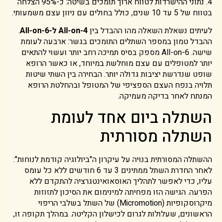
4. נתוני ההישרדות לטווח ארוך תומכים בשיטה: כ-95% הצלחה
בטווח של 5 עד 10 שנים, כולל בחולים עם ניוון עצם משמעותי.
לעיתים נשאלת השאלה מהו ההבדל בין
All-on-4 ל-All-on-6
.
ההבדל טמון במספר השתלים התומכים בגשר: ארבעה לעומת
שישה. All-on-6 מספק בסיס תמיכה רחב יותר ועשוי להתאים
יותר למטופלים עם עצם מוחלשת במיוחד, או כאשר הרופא
שופט שנדרשת יציבות גדולה יותר. הבחירה בין השתי שיטות
תלויה בנפח העצם הספציפי של המטופל ובהחלטת הרופא
המנתח לאחר בדיקה מעמיקה.
השתלה ביום אחד לעומת
השתלה מסורתית
ההשתלה המסורתית בנויה על עיקרון ה"ביולוגיה קודמת לנוחות":
לאחר החדרת השתל ממתינים 3 עד 6 חודשים ללא כל עומס
עליו, כדי לאפשר לתהליך האוסאואינטגרציה להתקדם ללא
הפרעה. הגישה הזו מפחיתה למינימום את הסיכון לתזוזות
מיקרוסקופיות (Micromotion) של השתל בשלבי הריפוי
הראשונים, שעלולות לגרום לכישלון הקליטה. במהלך תקופה זו,