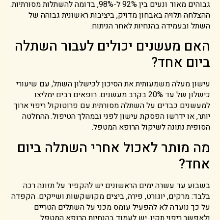
גבוהים מאוד ונעים בין 92% ל-98%, בדומה להשתלות מסורתיות.
ההצלחה תלויה באבחון מדויק, ביציבות ראשונית גבוהה של
השתל ובעמידה בהנחיות לאחר הניתוח.
האם מעשנים יכולים לעבור השתלה
ביום אחד?
עישון מעלה משמעותית את הסיכון לכישלון השתל, עם שיעורי
כישלון של עד 20% בקרב מעשנים. רופאים רבים ימליצו
למעשנים כבדים על השתלה מסורתית עם פרוטוקול ריפוי ארוך
יותר, או ידרשו הפסקת עישון לפני ובמהלך הטיפול. ההחלטה
הסופית נתונה לשיקול הרופא המטפל.
מה מותר לאכול אחרי השתלה ביום
אחד?
בשבוע עד עשרה ימים הראשונים יש להקפיד על תזונה רכה
בלבד: מרקים, יוגורט, פירה, ביצים מקושקשות ושייקים. הקפדה
על כך נועדה לא להפעיל עומס מכני על השתלים הטריים
ולאפשר ריפוי תקין. יש לעמוד בהנחיות הרופא המטפל