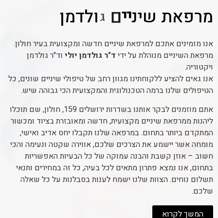
מ
ר
פ
א
ת
ש
י
נ
י
י
ם
ג
ו
ל
ד
מ
ן
אנו מזמינים אתכם למרפאת שיניים חדשה ומקצועית בעיר חולון.
מרפאת השיניים מנוהלת על ידי
ד"ר גולדמן יולי
וד"ר גולדמן
ויקטוריה.
אנו גאים להציע ללקוחתינו מגוון רחב של טיפולי שיניים שונים, כל
הטיפולים שלנו ברמה הטכנולוגית והמקצועית הכי גבוהה שיש.
אתם מוזמנים לבקר אותנו בשדרות ירושלים 159, חולון, שם תוכלו
ליהנות ממרפאת שיניים מקצועית, חדשה ומאובזרת בציוד ומכשור
המתקדם ביותר בתחום. במרפאה שלנו תקבלו יחס אדיב ואישי,
מומחה אשר יישמע את הצרכים שלכם, אווירה שקטה ונעימה והכי
חשוב – אוזן קשבת והבנה עמוקה של כל הבעיות האפשריות
בתחום, אנו נמצא פתרון מתאים לכל בעיה, כל זה במחירים ותנאי
תשלום נוחים. הצוות שלנו ישמח לענות בסבלנות על כל שאלה
שלכם.
המשך לקרוא