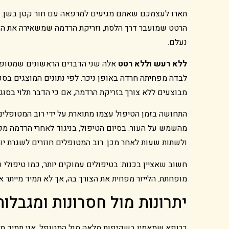
תארו לעצמכם שאתם מגיעים למרפאה עם חור קטן בשן. 
הרטט שמועבר דרך הלסת, וזריקת הרדמה שמשאירה את הש
נעלם.
ללא רעש וללא רטט
אלה שני הדברים הראשונים שמטופלי
מבוצעים ללא צורך בזריקת הרדמה, אם כי הדבר תלוי בסוג 
התחושה בזמן הטיפול עצמו מתוארת על ידי רוב המטופלים
מהשמש על העור. בסיום הטיפול, בניגוד לאחרי הרדמה מ
ולשתות שעות לאחר מכן. רוב המטופלים חוזרים לשגרת יו
חשוב שאציין בכנות: בטיפולים עמוקים יותר, כמו טיפולי 
מופחתת. הלייזר מפחית את הצורך בה, אך לא תמיד מייתר או
יתרונות מול חסרונות ומגבלות
כרופא שמאמין בשקיפות מלאה מול המטופל, אני תמיד מציג 