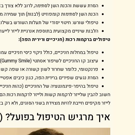
הסרת עששת והכנת השן לסתימה, לרוב ללא צורך בז
הכנת השן לסתימות קומפוזיט (לבנות) תוך שמירה מ
טיפולי שורש: חיטוי יסודי של תעלות השורש בשילוב
הלבנת שיניים מקצועית בתוספת אנרגיית לייזר לייעו
טיפולים ברקמות רכות (חניכיים ורירית הפה):
טיפול במחלות חניכיים, כולל ניקוי כיסי חניכיים עמ
עיצוב קו החניכיים לשיפור אסתטי (Gummy Smile)
פרנקטומי, כלומר שחרור לשון קשורה או שפה קשורה
הסרת נגעים שפירים ברירית הפה, כגון כיבים אפטיי
טיפול בהיפר-פיגמנטציה של החניכיים (כהות חניכיי
חשוב להבין שלייזר לרקמות קשות ולייזר לרקמות רכות הם
לייזר מקיפים חייבת להיות מצוידת בשני הסוגים, ולא רק 
איך מרגיש הטיפול בפועל? (