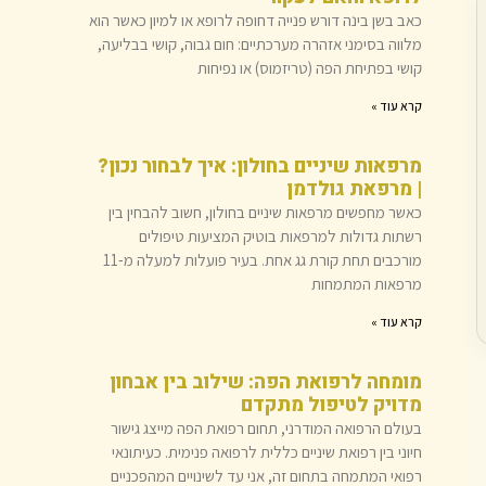
כאב בשן בינה דורש פנייה דחופה לרופא או למיון כאשר הוא
מלווה בסימני אזהרה מערכתיים: חום גבוה, קושי בבליעה,
קושי בפתיחת הפה (טריזמוס) או נפיחות
קרא עוד »
מרפאות שיניים בחולון: איך לבחור נכון?
| מרפאת גולדמן
כאשר מחפשים מרפאות שיניים בחולון, חשוב להבחין בין
רשתות גדולות למרפאות בוטיק המציעות טיפולים
מורכבים תחת קורת גג אחת. בעיר פועלות למעלה מ-11
מרפאות המתמחות
קרא עוד »
מומחה לרפואת הפה: שילוב בין אבחון
מדויק לטיפול מתקדם
בעולם הרפואה המודרני, תחום רפואת הפה מייצג גישור
חיוני בין רפואת שיניים כללית לרפואה פנימית. כעיתונאי
רפואי המתמחה בתחום זה, אני עד לשינויים המהפכניים