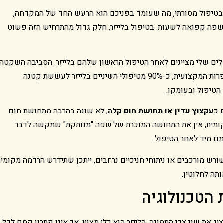
בטיפול מסורתי, מה שעומד בפניכם הוא הרעש החד של המקדחה,
פה קפואה לשעות. בטיפול בלייזר, חלק גדול מהתרחיש הזה פשוט
ם שלי מציינים לאחר הטיפול הראשון שלהם בלייזר. הסביבה השקטה
לבדה מפחיתה חרדה באופן ניכר. לפי נתונים המוצגים בספרות המקצועית, כ-90% מטיפולי השיניים בלייזר לעששת קטנה
הטיפול ובעומקו.
 כ
עקצוץ עדין או תחושת חום קלה
, לא שונה בהרבה מתחושת חום
קומית, אין את התחושה המוכרת של שפה "מנותקת" שמקשה לדבר
מם מיד לאחר הטיפול.
שורש מורכבים או ניתוחי חניכיים נרחבים, ייתכן שתידרש הרדמה מקומית
תה לחלוטין.
 הטכנולוגיה
את שני צדי התמונה. הלייזר הוא כלי מצוין, אך אינו פתרון קסם לכל