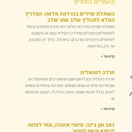
מאמרים נוספים
השתלת שיניים בהרדמה מלאה: המדריך
המלא לתהליך שלב אחר שלב
השתלת שיניים בהרדמה מלאה היא פתרון מתקדם ובטוח
למטופלים הסובלים מחרדה דנטלית קשה או הזקוקים
לטיפולים כירורגיים מורכבים. בישראל, הליך זה מתבצע
אך ורק במרפאות
קרא עוד »
חרדה דנטאלית
חרדה דנטלית נכון להיום ישנם אנשים רבים שמתמודדים
עם חרדות ופחדים שונים ומגוונים. החרדות והפחדים עשויים
להגיע בגלל סיבות שונות: המצב הכלכלי, המצב הביטחוני
,
או
קרא עוד »
כאב שן בינה: סימני אזהרה, מתי לפנות
לרופא והאם לעקור