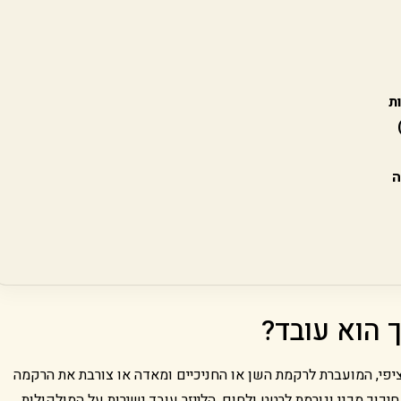
ת
ה
ך הוא עובד?
פציפי, המועברת לרקמת השן או החניכיים ומאדה או צורבת את הרקמה
כוך מכני וגורמת לרטט ולחום, הלייזר עובד ישירות על המולקולות