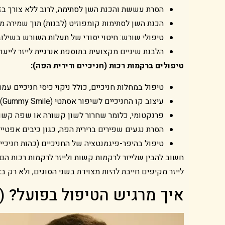
הסרת עששת והכנת השן לסתימה, לרוב ללא צורך בז
הכנת השן לסתימות קומפוזיט (לבנות) תוך שמירה מ
טיפולי שורש: חיטוי יסודי של תעלות השורש בשילוב
הלבנת שיניים מקצועית בתוספת אנרגיית לייזר לייעו
טיפולים ברקמות רכות (חניכיים ורירית הפה):
טיפול במחלות חניכיים, כולל ניקוי כיסי חניכיים עמ
עיצוב קו החניכיים לשיפור אסתטי (Gummy Smile)
פרנקטומי, כלומר שחרור לשון קשורה או שפה קשורה
הסרת נגעים שפירים ברירית הפה, כגון כיבים אפטיי
טיפול בהיפר-פיגמנטציה של החניכיים (כהות חניכיי
חשוב להבין שלייזר לרקמות קשות ולייזר לרקמות רכות הם
לייזר מקיפים חייבת להיות מצוידת בשני הסוגים, ולא רק 
איך מרגיש הטיפול בפועל? (