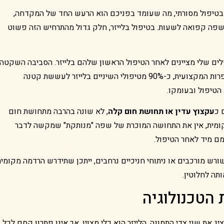
בטיפול מסורתי, מה שעומד בפניכם הוא הרעש החד של המקדחה,
פה קפואה לשעות. בטיפול בלייזר, חלק גדול מהתרחיש הזה פשוט
ם שלי מציינים לאחר הטיפול הראשון שלהם בלייזר. הסביבה השקטה
לבדה מפחיתה חרדה באופן ניכר. לפי נתונים המוצגים בספרות המקצועית, כ-90% מטיפולי השיניים בלייזר לעששת קטנה
הטיפול ובעומקו.
 כ
עקצוץ עדין או תחושת חום קלה
, לא שונה בהרבה מתחושת חום
קומית, אין את התחושה המוכרת של שפה "מנותקת" שמקשה לדבר
מם מיד לאחר הטיפול.
שורש מורכבים או ניתוחי חניכיים נרחבים, ייתכן שתידרש הרדמה מקומית
תה לחלוטין.
 הטכנולוגיה
את שני צדי התמונה. הלייזר הוא כלי מצוין, אך אינו פתרון קסם לכל