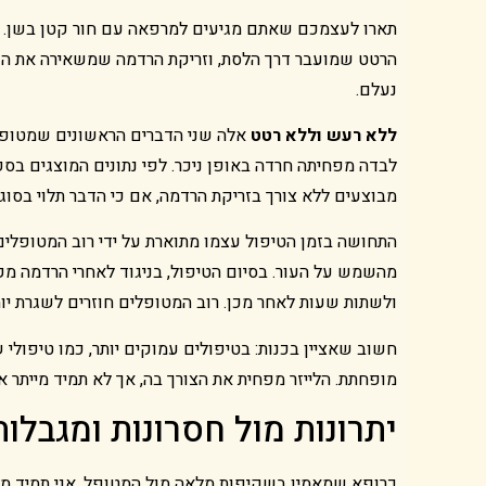
תארו לעצמכם שאתם מגיעים למרפאה עם חור קטן בשן. 
הרטט שמועבר דרך הלסת, וזריקת הרדמה שמשאירה את הש
נעלם.
ללא רעש וללא רטט
אלה שני הדברים הראשונים שמטופלי
מבוצעים ללא צורך בזריקת הרדמה, אם כי הדבר תלוי בסוג 
התחושה בזמן הטיפול עצמו מתוארת על ידי רוב המטופלים
מהשמש על העור. בסיום הטיפול, בניגוד לאחרי הרדמה מ
ולשתות שעות לאחר מכן. רוב המטופלים חוזרים לשגרת יו
חשוב שאציין בכנות: בטיפולים עמוקים יותר, כמו טיפולי 
מופחתת. הלייזר מפחית את הצורך בה, אך לא תמיד מייתר או
יתרונות מול חסרונות ומגבלות
כרופא שמאמין בשקיפות מלאה מול המטופל, אני תמיד מציג 