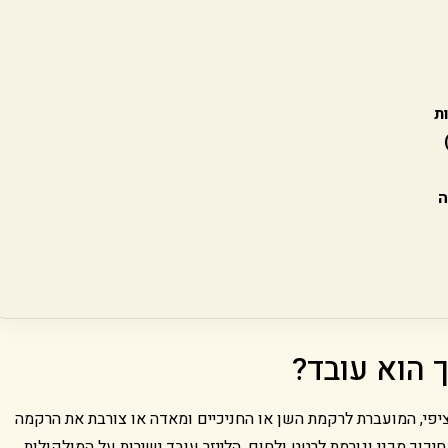
ת
ה
ך הוא עובד?
פציפי, המועברת לרקמת השן או החניכיים ומאדה או צורבת את הרקמה
כוך מכני וגורמת לרטט ולחום, הלייזר עובד ישירות על המולקולות