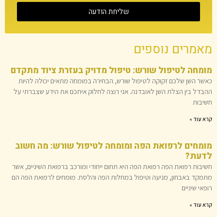
שליחת הודעה
מאמרים נוספים
מומחה לטיפול שורש: טיפול מדויק בעזרת ציוד מתקדם
כאשר השן שלכם זקוקה לטיפול שורש, הבחירה במומחה מתאים יכולה להיות
ההבדל בין הצלת השן לאובדנה. אני רוצה לחלוק איתכם את הידע שצברתי על
חשיבות
קרא עוד »
מומחים לרפואת הפה ומומחה לטיפול שורש: מה חשוב
לדעת?
חשיבות רפואת הפה רפואת הפה היא תחום ייחודי ומורכב ברפואת השיניים, אשר
מתמקד באבחון, מניעה וטיפול במחלות הפה והלסת. מומחים לרפואת הפה הם
רופאי שיניים
קרא עוד »