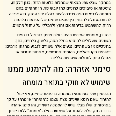
במחקר שביצעתי, מצאתי שמחלות בלוטות הרוק, כגון דלקות,
ציסטות או סיבוכים כרוניים כמו יובש פה, הן תחומים בהם
מומחה לבריאות הפה צריכה להיות בעלת ידע עמוק. היא צריכה
להיות מסוגלת להבחין בין סוגים שונים של הפרעות בלוטות
הרוק, להשתמש בדימות אם נחוץ ולהמליץ על טיפול מתאים.
כמו כן, מומחית אמיתית תהיה בעלת ניסיון בטיפול בנגעים
השונים שעלולים להופיע בחלל הפה, בלשון, בלחיים, בחך,
בחניכיים או בשפתיים. נגעים אלה עשויים לנבוע ממגוון גורמים:
זיהומים בקטריאליים, זיהומים פטריתיים, אפטות חוזרות או
אפילו סימן למחלות שיטתיות כלליות.
סימני אזהרה: מה להימנע ממנו
שימוש לא חוקי בתואר מומחה
מהניסיון שלי כעיתונאי המתמחה ברפואת שיניים, אני יכול
להזהיר שאם רופא שיניים מציג עצמו כ"מומחה" או מרמז על כך
בפרסומים שלו מבלי שיש לו הסמכה רשמית, זהו סימן אזהרה
ברור. החוק עלול לאסור על שימוש במילה "מומחה" ללא רישיון