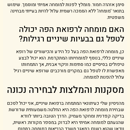
סימן אזהרה חמור. מומלץ לפנות למומחה אמיתי ומוסמך. שימוש
בתואר 'מומחה' ללא הסמכה רשמית עלול להיות בעייתי מבחינה
משפטית.
האם מומחה לרפואת הפה יכולה
לטפל גם בבעיות שיניים רגילות?
כן, מומחה לרפואת הפה בעל כל הידע והכישורים של רופא
שיניים כללי, בנוסף למומחיותו המתקדמת. הוא יכול לבצע
טיפולים בסיסיים כמו סתימות וניקוי אבנית, אך התמחותו
מאפשרת לו לטפל גם במקרים מורכבים שרופא שיניים רגיל
עלול להפנות למומחה.
מסקנות והמלצות לבחירה נכונה
מהניסיון שלי כעיתונאי המתמחה ברפואת שיניים, אני יכול לסכם
שבחירת מומחה לרפואת הפה היא החלטה משמעותית שדורשת
בדיקה קפדנית ומחקר מעמיק. הדרך הטובה ביותר לוודא
שהגעתם למומחה אמיתי היא לבדוק במספר מקורות: ראשית,
וודאו שהוא רשום במאגר משרד הבריאות כמומחה בתחום