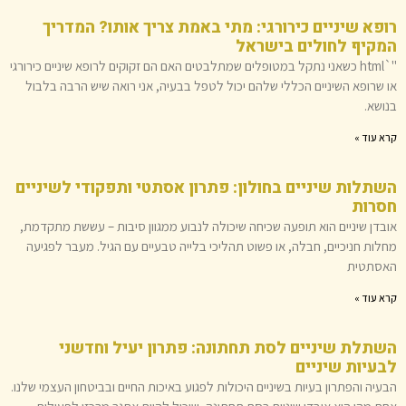
רופא שיניים כירורגי: מתי באמת צריך אותו? המדריך
המקיף לחולים בישראל
"`html כשאני נתקל במטופלים שמתלבטים האם הם זקוקים לרופא שיניים כירורגי
או שרופא השיניים הכללי שלהם יכול לטפל בבעיה, אני רואה שיש הרבה בלבול
בנושא.
קרא עוד »
השתלות שיניים בחולון: פתרון אסתטי ותפקודי לשיניים
חסרות
אובדן שיניים הוא תופעה שכיחה שיכולה לנבוע ממגוון סיבות – עששת מתקדמת,
מחלות חניכיים, חבלה, או פשוט תהליכי בלייה טבעיים עם הגיל. מעבר לפגיעה
האסתטית
קרא עוד »
השתלת שיניים לסת תחתונה: פתרון יעיל וחדשני
לבעיות שיניים
הבעיה והפתרון בעיות בשיניים היכולות לפגוע באיכות החיים ובביטחון העצמי שלנו.