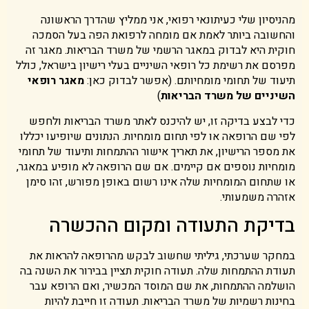
מהניסיון שלי כעיתונאי רפואי, אני ממליץ שהדרך הראשונה
והחשובה ביותר לאמת אם מומחה לרפואת הפה בעל הסמכה
חוקית היא לבדוק במאגר הרשמי של משרד הבריאות. מאגר זה
מפרסם את רשימת כל רופאי השיניים בעלי רישיון בישראל, כולל
תיעוד של תחומי מומחיותם. (אפשר לבדוק כאן:
מאגר רופאי
השיניים של משרד הבריאות
)
כדי לבצע בדיקה זו, יש להיכנס לאתר משרד הבריאות ולחפש
לפי שם הרופאה או לפי תחום מומחיות. הנתונים שיופיעו יכללו
את מספר הרישיון, את תאריך אישור ההתמחות ותיעוד של תחומי
מומחיות נוספים אם קיימים. אם שם הרופאה לא מופיע במאגר,
או שתחום המומחיות שלה אינו רשום באופן מפורש, זהו סימן
אזהרה משמעותי.
בדיקת התעודה ומקום ההכשרה
במחקר שערכתי, גיליתי שחשוב לבקש מהרופאה להראות את
תעודת ההתמחות שלה. תעודה חוקית תציין בבירור את השנה בה
הושלמה ההתמחות, את שם המוסד המכשיר, ואם הרופא עבר
בחינות רשמיות של משרד הבריאות. תעודה זו חייבת להיות