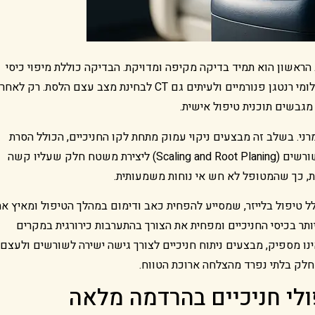
ראשון הוא תמיד בדיקה מקיפה ומדויקת. הבדיקה כוללת מיפוי כיסי
החניכיים באמצעות גשש מיוחד למדידת עומק הכיסים, צילומי רנטגן פנורמיים ולעיתים גם CT לבחינת מצב עצם הלסת. רק לאחר
מגבשים תוכנית טיפול אישית.
י. בשלב זה מבצעים ניקוי עמוק מתחת לקו החניכיים, הכולל הסרת
אבנית ורובד חיידקי מעמקי הכיסים, ולעיתים גם הקצעת שורשים (Scaling and Root Planing) ליצירת משטח חלק שעליו קשה
ת, כך שהמטופל לא חש אי נוחות משמעותית.
ל טיפול בלייזר, שמסייע להפחית כאב ודימום במהלך הטיפול ומאיץ את
ותר בכיסי החניכיים ומפחית את הצורך בהתערבות כירורגית במקרים
נו מספיק, מבצעים ניתוח חניכיים לצורך גישה ישירה לשורשים ולעצם.
חלק בלתי נפרד מהצלחה ארוכת הטווח.
ולי חניכיים בהרדמה מלאה