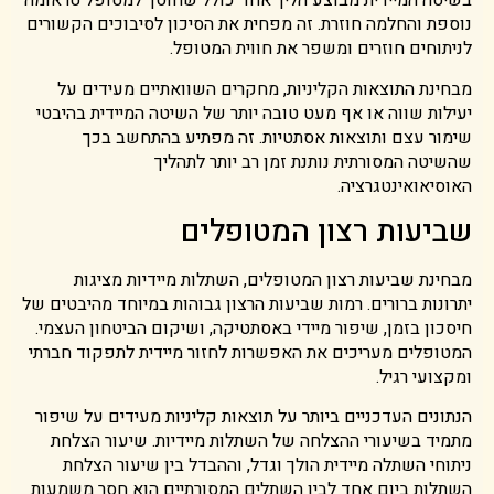
בשיטה המיידית מבוצע הליך אחד כולל שחוסך למטופל טראומה
נוספת והחלמה חוזרת. זה מפחית את הסיכון לסיבוכים הקשורים
לניתוחים חוזרים ומשפר את חווית המטופל.
מבחינת התוצאות הקליניות, מחקרים השוואתיים מעידים על
יעילות שווה או אף מעט טובה יותר של השיטה המיידית בהיבטי
שימור עצם ותוצאות אסתטיות. זה מפתיע בהתחשב בכך
שהשיטה המסורתית נותנת זמן רב יותר לתהליך
האוסיאואינטגרציה.
שביעות רצון המטופלים
מבחינת שביעות רצון המטופלים, השתלות מיידיות מציגות
יתרונות ברורים. רמות שביעות הרצון גבוהות במיוחד מהיבטים של
חיסכון בזמן, שיפור מיידי באסתטיקה, ושיקום הביטחון העצמי.
המטופלים מעריכים את האפשרות לחזור מיידית לתפקוד חברתי
ומקצועי רגיל.
הנתונים העדכניים ביותר על תוצאות קליניות מעידים על שיפור
מתמיד בשיעורי ההצלחה של השתלות מיידיות. שיעור הצלחת
ניתוחי השתלה מיידית הולך וגדל, וההבדל בין שיעור הצלחת
השתלות ביום אחד לבין השתלים המסורתיים הוא חסר משמעות