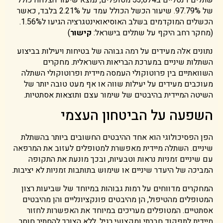
שתלים דנטליים ב53,874 מטופלים, נמצא שיעור הצלחה כולל
של 97.79%. שיעור הכשל הכולל עמד על 2.21% בלבד, כאשר
הכשלים המוקדמים בשלב האוסיאואינטגרציה הגיעו ל1.56%.
(מחקר רחב היקף על שתלים בישראל:
קישור
)
נתונים אלה מעידים על רמה גבוהה של בטיחות ויעילות בביצוע
השתלות שיניים במערכת הבריאות הישראלית. מחקרים
השוואתיים בין פרוטוקולי העמסה מיידית ופרוטוקולי השתלה
מעוכבים מעידים על יעילות שווה או אף מעט טובה יותר של
השיטה המיידית בהיבטים של שימור עצם ותוצאות אסתטיות.
השפעה על הביטחון העצמי
הפן הפסיכולוגי הוא אחד ההיבטים החשובים ביותר בהשתלת
שיניים. השתלה מיידית מאפשרת למטופלים לעזוב את המרפאה
עם שיניים זמניות נראות וטבעיות, ובכך מונעת את התקופה
המביכה של היעדר שיניים או שימוש בתותבות זמניות לא יציבות.
המחקרים מדווחים על רמות גבוהות במיוחד של שביעות רצון
המטופלים מהטיפול, הן מהיבטים פונקציונליים והן מהיבטים
אסתטיים. המטופלים מעריכים במיוחד את האפשרות לחזור
מיידית לתפקוד חברתי ומקצועי רגיל, ללא הצורך להסתיר חוסר