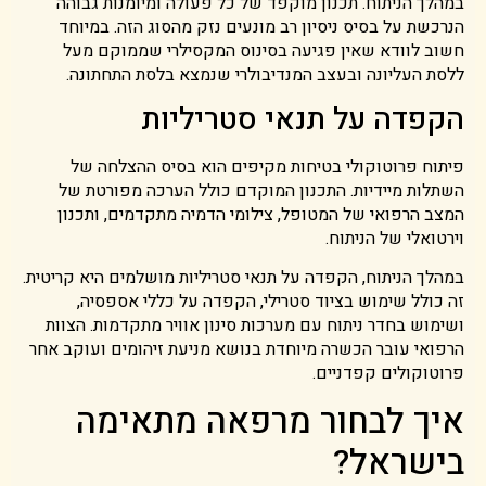
במהלך הניתוח. תכנון מוקפד של כל פעולה ומיומנות גבוהה
הנרכשת על בסיס ניסיון רב מונעים נזק מהסוג הזה. במיוחד
חשוב לוודא שאין פגיעה בסינוס המקסילרי שממוקם מעל
ללסת העליונה ובעצב המנדיבולרי שנמצא בלסת התחתונה.
הקפדה על תנאי סטריליות
פיתוח פרוטוקולי בטיחות מקיפים הוא בסיס ההצלחה של
השתלות מיידיות. התכנון המוקדם כולל הערכה מפורטת של
המצב הרפואי של המטופל, צילומי הדמיה מתקדמים, ותכנון
וירטואלי של הניתוח.
במהלך הניתוח, הקפדה על תנאי סטריליות מושלמים היא קריטית.
זה כולל שימוש בציוד סטרילי, הקפדה על כללי אספסיה,
ושימוש בחדר ניתוח עם מערכות סינון אוויר מתקדמות. הצוות
הרפואי עובר הכשרה מיוחדת בנושא מניעת זיהומים ועוקב אחר
פרוטוקולים קפדניים.
איך לבחור מרפאה מתאימה
בישראל?