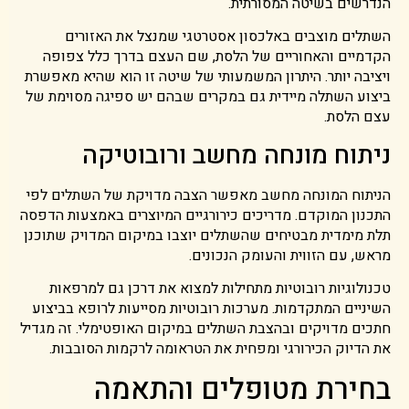
הנדרשים בשיטה המסורתית.
השתלים מוצבים באלכסון אסטרטגי שמנצל את האזורים
הקדמיים והאחוריים של הלסת, שם העצם בדרך כלל צפופה
ויציבה יותר. היתרון המשמעותי של שיטה זו הוא שהיא מאפשרת
ביצוע השתלה מיידית גם במקרים שבהם יש ספיגה מסוימת של
עצם הלסת.
ניתוח מונחה מחשב ורובוטיקה
הניתוח המונחה מחשב מאפשר הצבה מדויקת של השתלים לפי
התכנון המוקדם. מדריכים כירורגיים המיוצרים באמצעות הדפסה
תלת מימדית מבטיחים שהשתלים יוצבו במיקום המדויק שתוכנן
מראש, עם הזווית והעומק הנכונים.
טכנולוגיות רובוטיות מתחילות למצוא את דרכן גם למרפאות
השיניים המתקדמות. מערכות רובוטיות מסייעות לרופא בביצוע
חתכים מדויקים ובהצבת השתלים במיקום האופטימלי. זה מגדיל
את הדיוק הכירורגי ומפחית את הטראומה לרקמות הסובבות.
בחירת מטופלים והתאמה