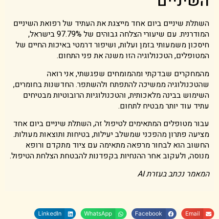
השיניים
השתלת שיניים ביום אחד מייצגת את העתיד של רפואת השיניים
המודרנית. עם שיעורי הצלחה גבוהים של 97.79% בישראל,
חיסכון משמעותי בזמן ועלות, ושיפור דרמטי באיכות החיים של
המטופלים, הטכנולוגיה הזו משנה את פני התחום.
מהמחקרים שבדקתי ומהמומחים שפגשתי, אני רואה
שהטכנולוגיה ממשיכה להתפתח ולהשתפר. החדשנות בחומרים,
השימוש בבינה מלאכותית, והטכנולוגיות הרובוטיות מבטיחים
עתיד עוד יותר מבטיח לתחום.
עבור מטופלים המתאימים לטיפול זה, השתלת שיניים ביום אחד
מציעה פתרון מהפכני שמשלב יעילות, בטיחות ותוצאות מעולות.
החשוב הוא לבחור מרפאה מתאימה עם ציוד מתקדם ורופא
מנוסה, ולעקוב אחר ההנחיות בקפדנות להבטחת הצלחת הטיפול.
המאמר נכתב בעזרת AI
LinkedIn
WhatsApp
Facebook
Email