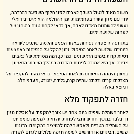
חשוב מאוד לנטול משכך כאבים לפני חלוף השפעת ההרדמה,
יחד עם מזון עשיר בפחמימות. זמן ההחלמה הוא אינדיבידואלי
ועשוי להשתנות מאדם לאדם, אך כדאי לקחת טווח ביטחון של
לפחות שלושה ימים.
בתקופה זו צפויה נפיחות באזור הפנים והלסת, שתגיע לשיאה
כיומיים שלושה לאחר הטיפול. ניתן להקל על הנפיחות באמצעות
רטיות קרות בימים הראשונים. כמו כן, רמה מסוימת של כאבים
צפויה, אך היא אמורה לפחות בהדרגה במהלך השבוע הראשון.
במשך היממה הראשונה שלאחר הטיפול, כדאי מאוד להקפיד על
מצרכים קרים ורכים: שתייה קרה, גלידה, יוגורט, מעדני חלב
וכיוצא באלה.
חזרה לתפקוד מלא
לאחר השתלת שיניים ביום אחד יש צורך להקפיד על אכילת מזון
רך בלבד במשך חודש וחצי לפחות. זה חיוני למניעת עומס יתר
על השתלים הטריים ולאפשר להם להתיציב במקומם. מזונות
קשים, דביקים או דורשים לעיסה חזקה עלולים לגרום לתזוזה