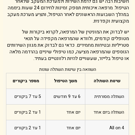
חשיבות רבה יש גם לרמת השירות ולמערכת המעקב שלאחר
הטיפול. מרפאה איכותית תספק זמינות לחירום 24 שעות ביממה
במהלך השבועות הראשונים לאחר הטיפול, ותציע מערכת מעקב
מקצועית וקפדנית.
יש לבדוק את המוניטין של המרפאה, לקרוא ביקורות של
מטופלים קודמים, ולוודא שהמרפאה מקפידה על תנאי
סטריליות ובטיחות מחמירים. כדאי גם לבדוק את מגוון השירותים
הנוספים שהמרפאה מציעה, כמו טיפולי שיניים בהרדמה מלאה
או טיפול בלייזר, שעשויים להיות רלוונטיים בעתיד.
השוואה בין שיטות השתלה שונות
שיטת השתלה
משך הטיפול
מספר ביקורים
השתלה מסורתית
6 עד 9 חודשים
5 עד 7 ביקורים
השתלה ביום אחד
יום אחד
1 עד 2 ביקורים
All on 4
יום אחד
1 עד 2 ביקורים