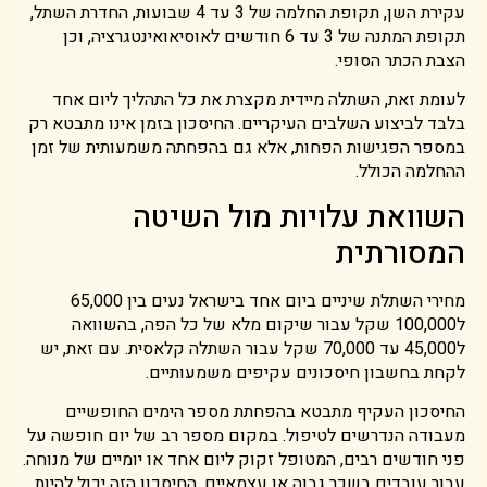
עקירת השן, תקופת החלמה של 3 עד 4 שבועות, החדרת השתל,
תקופת המתנה של 3 עד 6 חודשים לאוסיאואינטגרציה, וכן
הצבת הכתר הסופי.
לעומת זאת, השתלה מיידית מקצרת את כל התהליך ליום אחד
בלבד לביצוע השלבים העיקריים. החיסכון בזמן אינו מתבטא רק
במספר הפגישות הפחות, אלא גם בהפחתה משמעותית של זמן
ההחלמה הכולל.
השוואת עלויות מול השיטה
המסורתית
מחירי השתלת שיניים ביום אחד בישראל נעים בין 65,000
ל100,000 שקל עבור שיקום מלא של כל הפה, בהשוואה
ל45,000 עד 70,000 שקל עבור השתלה קלאסית. עם זאת, יש
לקחת בחשבון חיסכונים עקיפים משמעותיים.
החיסכון העקיף מתבטא בהפחתת מספר הימים החופשיים
מעבודה הנדרשים לטיפול. במקום מספר רב של יום חופשה על
פני חודשים רבים, המטופל זקוק ליום אחד או יומיים של מנוחה.
עבור עובדים בשכר גבוה או עצמאיים, החיסכון הזה יכול להיות