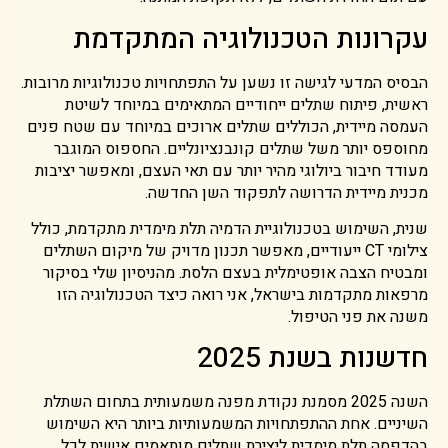
עקרונות הטכנולוגיה המתקדמת
הבסיס המדעי לגישה זו נשען על התפתחויות טכנולוגיות מרובות.
ראשית, פיתוח שתלים ייחודיים המתאימים במיוחד לשיטת
העמסה מיידית, הכוללים שתלים ארוכים במיוחד עם שטח פנים
מחוספס יותר משל שתלים קונבנציונליים. החספוס המוגבר
מעודד חיבור ביולוגי מהיר יותר עם תאי העצם, ומאפשר יציבות
מכנית מיידית הדרושה לתפקוד השן החדשה.
שנית, השימוש בטכנולוגיית הדמיה תלת מימדית מתקדמת, כולל
צילומי CT ייעודיים, מאפשר תכנון מדויק של מיקום השתלים
ומבטיח הצבה אופטימלית בעצם הלסת. מהניסיון שלי בסיקור
מרפאות מתקדמות בישראל, אני רואה כיצד הטכנולוגיה הזו
משנה את פני הטיפול.
חדשנות בשנת 2025
השנה 2025 מסמנת נקודת מפנה משמעותית בתחום השתלת
השיניים. אחת ההתפתחויות המשמעותיות ביותר היא השימוש
בהדפסה תלת מימדית ליצירת שתלים מותאמים אישית לכל