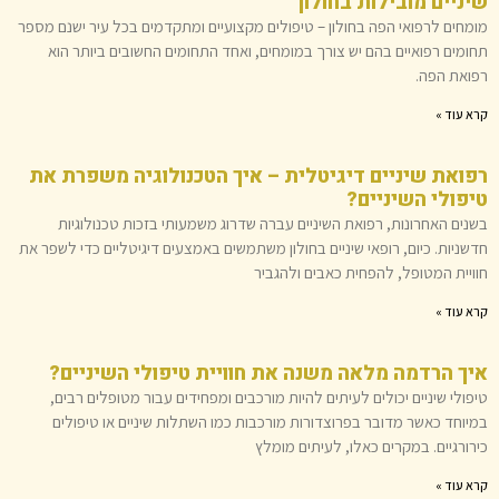
שיניים מובילות בחולון
מומחים לרפואי הפה בחולון – טיפולים מקצועיים ומתקדמים בכל עיר ישנם מספר
תחומים רפואיים בהם יש צורך במומחים, ואחד התחומים החשובים ביותר הוא
רפואת הפה.
קרא עוד »
רפואת שיניים דיגיטלית – איך הטכנולוגיה משפרת את
טיפולי השיניים?
בשנים האחרונות, רפואת השיניים עברה שדרוג משמעותי בזכות טכנולוגיות
חדשניות. כיום, רופאי שיניים בחולון משתמשים באמצעים דיגיטליים כדי לשפר את
חוויית המטופל, להפחית כאבים ולהגביר
קרא עוד »
איך הרדמה מלאה משנה את חוויית טיפולי השיניים?
טיפולי שיניים יכולים לעיתים להיות מורכבים ומפחידים עבור מטופלים רבים,
במיוחד כאשר מדובר בפרוצדורות מורכבות כמו השתלות שיניים או טיפולים
כירורגיים. במקרים כאלו, לעיתים מומלץ
קרא עוד »