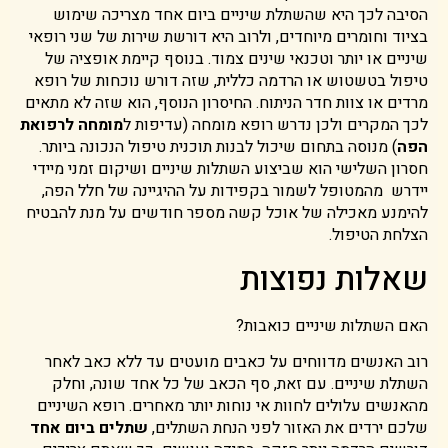
הסיבה לכך היא שהשתלת שיניים ביום אחד מצריכה שימוש
בציוד וחומרים מיוחדים, ולרוב היא דורשת שירות של שני רופאי
שיניים או יותר וטכנאי שינים צמוד. בנוסף קיימת אופציה של
טיפול בטשטוש או הרדמה כללית, שזה דורש נוכחות של רופא
מרדים או צוות חדר הניתוח. החיסרון הנוסף, הוא שזה לא מתאים
לכך המקרים ולכן נדרש רופא מומחה (עדיפות ל
מומחה לרפואת
הפה
) מנוסה בתחום שיכול לבנות תוכנית טיפול הנכונה ביותר.
חסרון השלישי הוא שביצוע השתלות שיניים ושיקום זמני מיידי
יידרש מהמטופל לשמור בקפידות על ההיגיינה של חלל הפה,
להימנע מאכילה של אוכל קשה מספר חודשים על מנת להבטיח
הצלחת הטיפול.
שאלות נפוצות
האם השתלות שיניים כואבות?
רוב האנשים מדווחים על כאבים מועטים עד ללא כאב לאחר
השתלת שיניים. עם זאת, סף הכאב של כל אחד שונה, וחלק
מהאנשים עלולים לחוות אי נוחות יותר מאחרים. רופא השיניים
שלכם ירדים את האזור לפני הנחת השתלים,
שתלים ביום אחד