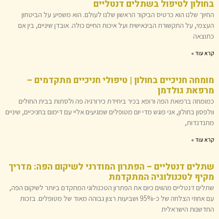
בחולון לטיפול בשתלים דנטליים
החיוך שלנו הוא כרטיס הביקור הראשון שלנו לעולם. הוא משפיע על הביטחון
העצמי, על התקשורת הבינאישית ועל איכות החיים כולה. אובדן שיניים, בין אם
כתוצאה
קרא עוד »
מומחה חניכיים בחולון | טיפולי חניכיים מתקדמים –
מרפאת גולדמן
כמומחה ברפואת הפה ורופא בכיר ביחידת כירורגיה פה ולסתות בבית החולים
וולפסון בחולון, אני פוגש מדי יום מטופלים שמגיעים אליי עם דימום בחניכיים, שיניים
מתנדנדות,
קרא עוד »
שתלים דנטליים – הפתרון המודרני לשיקום הפה: מדריך
מקיף לטכנולוגיה המתקדמת
שתלים דנטליים מהווים כיום את הפתרון הטכנולוגי המתקדם ביותר לשיקום הפה,
עם אחוזי הצלחה של כ-95% ושביעות רצון גבוהה מאוד של מטופלים. בזכות
החדשנות הישראלית