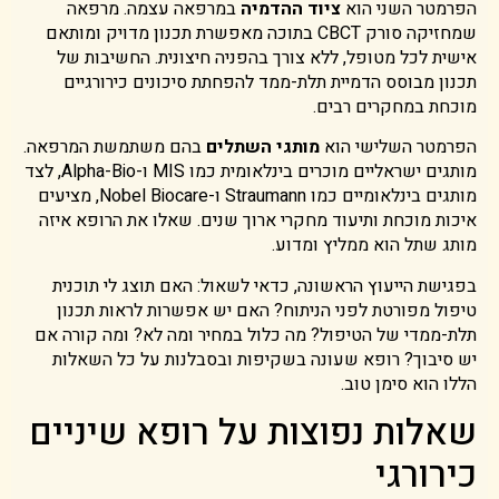
הפרמטר השני הוא
ציוד ההדמיה
במרפאה עצמה. מרפאה
שמחזיקה סורק CBCT בתוכה מאפשרת תכנון מדויק ומותאם
אישית לכל מטופל, ללא צורך בהפניה חיצונית. החשיבות של
תכנון מבוסס הדמיית תלת-ממד להפחתת סיכונים כירורגיים
מוכחת במחקרים רבים.
הפרמטר השלישי הוא
מותגי השתלים
בהם משתמשת המרפאה.
מותגים ישראליים מוכרים בינלאומית כמו MIS ו-Alpha-Bio, לצד
מותגים בינלאומיים כמו Straumann ו-Nobel Biocare, מציעים
איכות מוכחת ותיעוד מחקרי ארוך שנים. שאלו את הרופא איזה
מותג שתל הוא ממליץ ומדוע.
בפגישת הייעוץ הראשונה, כדאי לשאול: האם תוצג לי תוכנית
טיפול מפורטת לפני הניתוח? האם יש אפשרות לראות תכנון
תלת-ממדי של הטיפול? מה כלול במחיר ומה לא? ומה קורה אם
יש סיבוך? רופא שעונה בשקיפות ובסבלנות על כל השאלות
הללו הוא סימן טוב.
שאלות נפוצות על רופא שיניים
כירורגי