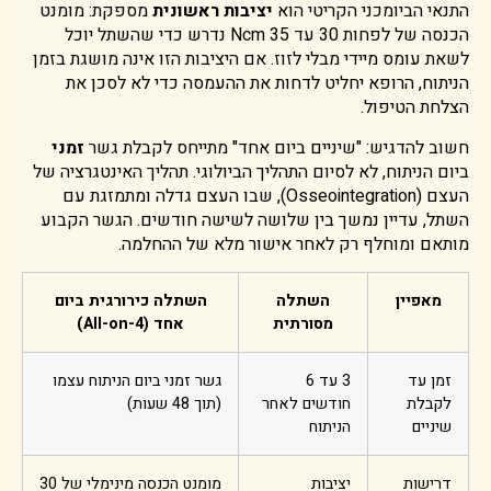
התנאי הביומכני הקריטי הוא
יציבות ראשונית
מספקת: מומנט
הכנסה של לפחות 30 עד 35 Ncm נדרש כדי שהשתל יוכל
לשאת עומס מיידי מבלי לזוז. אם היציבות הזו אינה מושגת בזמן
הניתוח, הרופא יחליט לדחות את ההעמסה כדי לא לסכן את
הצלחת הטיפול.
חשוב להדגיש: "שיניים ביום אחד" מתייחס לקבלת גשר
זמני
ביום הניתוח, לא לסיום התהליך הביולוגי. תהליך האינטגרציה של
העצם (Osseointegration), שבו העצם גדלה ומתמזגת עם
השתל, עדיין נמשך בין שלושה לשישה חודשים. הגשר הקבוע
מותאם ומוחלף רק לאחר אישור מלא של ההחלמה.
מאפיין
השתלה
השתלה כירורגית ביום
מסורתית
אחד (All-on-4)
זמן עד
3 עד 6
גשר זמני ביום הניתוח עצמו
לקבלת
חודשים לאחר
(תוך 48 שעות)
שיניים
הניתוח
דרישות
יציבות
מומנט הכנסה מינימלי של 30