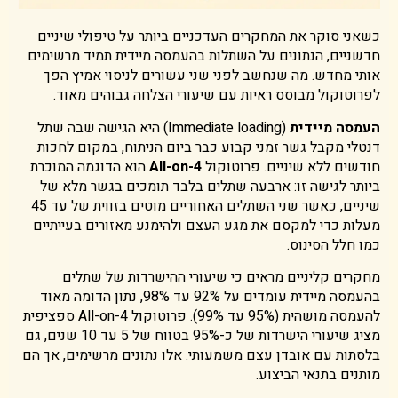
כשאני סוקר את המחקרים העדכניים ביותר על טיפולי שיניים
חדשניים, הנתונים על השתלות בהעמסה מיידית תמיד מרשימים
אותי מחדש. מה שנחשב לפני שני עשורים לניסוי אמיץ הפך
לפרוטוקול מבוסס ראיות עם שיעורי הצלחה גבוהים מאוד.
העמסה מיידית
(Immediate loading) היא הגישה שבה שתל
דנטלי מקבל גשר זמני קבוע כבר ביום הניתוח, במקום לחכות
חודשים ללא שיניים. פרוטוקול
All-on-4
הוא הדוגמה המוכרת
ביותר לגישה זו: ארבעה שתלים בלבד תומכים בגשר מלא של
שיניים, כאשר שני השתלים האחוריים מוטים בזווית של עד 45
מעלות כדי למקסם את מגע העצם ולהימנע מאזורים בעייתיים
כמו חלל הסינוס.
מחקרים קליניים מראים כי שיעורי ההישרדות של שתלים
בהעמסה מיידית עומדים על 92% עד 98%, נתון הדומה מאוד
להעמסה מושהית (95% עד 99%). פרוטוקול All-on-4 ספציפית
מציג שיעורי הישרדות של כ-95% בטווח של 5 עד 10 שנים, גם
בלסתות עם אובדן עצם משמעותי. אלו נתונים מרשימים, אך הם
מותנים בתנאי הביצוע.