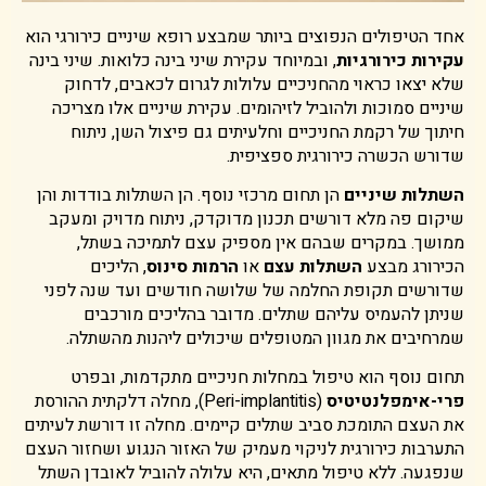
אחד הטיפולים הנפוצים ביותר שמבצע רופא שיניים כירורגי הוא
עקירות כירורגיות
, ובמיוחד עקירת שיני בינה כלואות. שיני בינה
שלא יצאו כראוי מהחניכיים עלולות לגרום לכאבים, לדחוק
שיניים סמוכות ולהוביל לזיהומים. עקירת שיניים אלו מצריכה
חיתוך של רקמת החניכיים וחלעיתים גם פיצול השן, ניתוח
שדורש הכשרה כירורגית ספציפית.
השתלות שיניים
הן תחום מרכזי נוסף. הן השתלות בודדות והן
שיקום פה מלא דורשים תכנון מדוקדק, ניתוח מדויק ומעקב
ממושך. במקרים שבהם אין מספיק עצם לתמיכה בשתל,
הכירורג מבצע
השתלות עצם
או
הרמות סינוס
, הליכים
שדורשים תקופת החלמה של שלושה חודשים ועד שנה לפני
שניתן להעמיס עליהם שתלים. מדובר בהליכים מורכבים
שמרחיבים את מגוון המטופלים שיכולים ליהנות מהשתלה.
תחום נוסף הוא טיפול במחלות חניכיים מתקדמות, ובפרט
פרי-אימפלנטיטיס
(Peri-implantitis), מחלה דלקתית ההורסת
את העצם התומכת סביב שתלים קיימים. מחלה זו דורשת לעיתים
התערבות כירורגית לניקוי מעמיק של האזור הנגוע ושחזור העצם
שנפגעה. ללא טיפול מתאים, היא עלולה להוביל לאובדן השתל