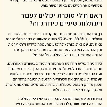
רופא מנוסה, תכנון מדויק מבוסס CBCT ומעקב רפואי קפדני
מפחיתים את הסיכונים באופן משמעותי.
האם חולי סוכרת יכולים לעבור
השתלות שיניים כירורגיות?
כן, אם הסוכרת מאוזנת היטב. מחקרים מראים שיעורי הישרדות
שתלים של 88.8% עד 97.3% בשנה הראשונה בקרב חולי סוכרת
מאוזנים. עם זאת, מומלץ להימנע מהעמסה מיידית ולהאריך את
זמן ההחלמה בארבעה עד שמונה שבועות. יש להתייעץ עם
הרופא המטפל טרם קבלת החלטה על הטיפול.
כירורגיה דנטלית מודרנית השתנתה מהיסוד בעשורים האחרונים.
מה שנחשב בעבר לטיפול מפחיד ומורכב הפך, בידיים מיומנות
ועם הטכנולוגיה הנכונה, להליך מתוכנן, מדויק ובטוח. שלושת
העקרונות שמנחים את הכירורגיה הדנטלית הטובה ביותר הם
תכנון מדויק מבוסס טכנולוגיה, בחירת מטופלים מותאמת אישית,
ומעקב קפדני לאורך כל ההחלמה.
בחירת רופא מנוסה ומרפאה מצוידת כראוי היא ההחלטה
החשובה ביותר שתקבלו בתהליך. מרפאה שמשקיעה בציוד