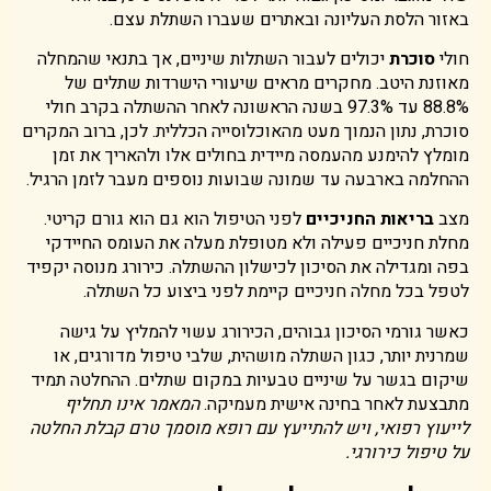
באזור הלסת העליונה ובאתרים שעברו השתלת עצם.
חולי
סוכרת
יכולים לעבור השתלות שיניים, אך בתנאי שהמחלה
מאוזנת היטב. מחקרים מראים שיעורי הישרדות שתלים של
88.8% עד 97.3% בשנה הראשונה לאחר ההשתלה בקרב חולי
סוכרת, נתון הנמוך מעט מהאוכלוסייה הכללית. לכן, ברוב המקרים
מומלץ להימנע מהעמסה מיידית בחולים אלו ולהאריך את זמן
ההחלמה בארבעה עד שמונה שבועות נוספים מעבר לזמן הרגיל.
מצב
בריאות החניכיים
לפני הטיפול הוא גם הוא גורם קריטי.
מחלת חניכיים פעילה ולא מטופלת מעלה את העומס החיידקי
בפה ומגדילה את הסיכון לכישלון ההשתלה. כירורג מנוסה יקפיד
לטפל בכל מחלה חניכיים קיימת לפני ביצוע כל השתלה.
כאשר גורמי הסיכון גבוהים, הכירורג עשוי להמליץ על גישה
שמרנית יותר, כגון השתלה מושהית, שלבי טיפול מדורגים, או
שיקום בגשר על שיניים טבעיות במקום שתלים. ההחלטה תמיד
מתבצעת לאחר בחינה אישית מעמיקה.
המאמר אינו תחליף
לייעוץ רפואי, ויש להתייעץ עם רופא מוסמך טרם קבלת החלטה
על טיפול כירורגי.