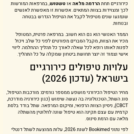
כירורגיים תחת
הרדמה מלאה
או
טשטוש
, במרפאות המורשות
לכך ומצוידות בצוות המתאים. אפשרות זו מאפשרת לאנשים
שנמנעו שנים מטיפול לקבל את הטיפול הנדרש בבטחה
ובנוחות.
הממד האנושי הוא גם הוא חשוב. במרפאה פרטית, המטופל
מכיר את הצוות, מקבל הסברים מפורטים לפני כל שלב ויכול
לפנות לאותו רופא לכל שאלה לאורך כל תהליך ההחלמה. ליווי
אישי וצמוד זה יוצר תחושת ביטחון שמקלה על כל התהליך.
עלויות טיפולים כירורגיים
בישראל (עדכון 2026)
מחיר הטיפול הכירורגי מושפע ממספר גורמים: מורכבות הטיפול,
סוג השתל, הטכנולוגיה בה נעשה שימוש (כגון כירורגיה מודרכת,
CBCT), ניסיון הצוות הרפואי, ומיקום המרפאה. שתל בודד בלסת
קדמית עם עצם תקינה הוא טיפול שונה לחלוטין מהשתלה
מלאה עם הרמת סינוס.
לפי נתוני Bookimed לשנת 2026, עלות ממוצעת לשתל דנטלי