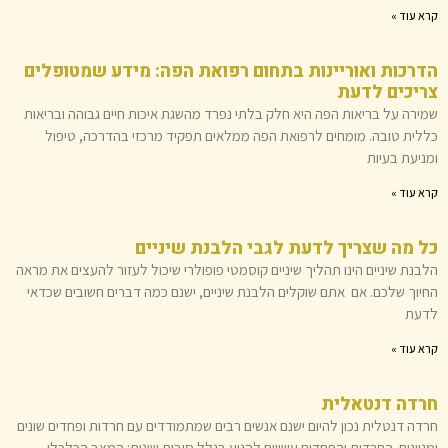
קרא עוד »
הדרכות ואוריינות בתחום רפואת הפה: מידע שמטופלים
צריכים לדעת
שמירה על בריאות הפה היא חלק בלתי נפרד מהשגת איכות חיים גבוהה ובריאות
כללית טובה. מומחים לרפואת הפה ממלאים תפקיד מרכזי בהדרכה, טיפול
ומניעת בעיות
קרא עוד »
כל מה שצריך לדעת לגבי הלבנת שיניים
הלבנת שיניים הינו תהליך שיניים קוסמטי פופולרי שיכול לעזור להעצים את מראה
החיוך שלכם. אם אתם שוקלים הלבנת שיניים, ישנם כמה דברים חשובים שכדאי
לדעת
קרא עוד »
חרדה דנטאלית
חרדה דנטלית נכון להיום ישנם אנשים רבים שמתמודדים עם חרדות ופחדים שונים
ומגוונים. החרדות והפחדים עשויים להגיע בגלל סיבות שונות: המצב הכלכלי,