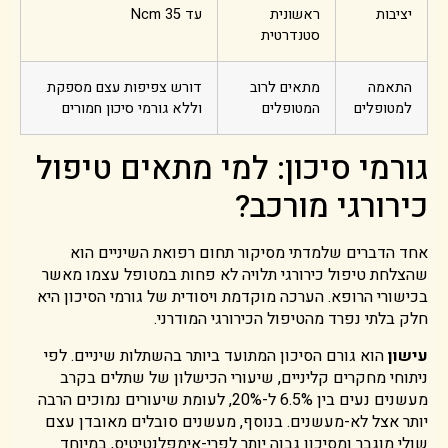
יציבות
ראשונית
עד 35 Ncm
סטנדרטית
התאמה
מתאים לרוב
דורש צפיפות עצם מספקת
למטופלים
המטופלים
וללא גורמי סיכון חמורים
גורמי סיכון: למי מתאים טיפול
כירורגי מורכב?
אחד הדברים שלמדתי מסיקור תחום רפואת השיניים הוא
שהצלחת טיפול כירורגי תלויה לא פחות במטופל עצמו מאשר
בכישורי הרופא. הערכה מוקדמת ויסודית של גורמי הסיכון היא
חלק בלתי נפרד מהטיפול הכירורגי המודרני.
עישון
הוא גורם הסיכון המתועד ביותר בהשתלות שיניים. לפי
ניתוחי מחקרים קליניים, שיעורי הכישלון של שתלים בקרב
מעשנים נעים בין 6.5% ל-20%, לעומת שיעורים נמוכים הרבה
יותר אצל לא-מעשנים. בנוסף, מעשנים סובלים מאובדן עצם
שולי מוגבר ומסיכון גבוה יותר לפרי-אימפלנטיטיס, במיוחד