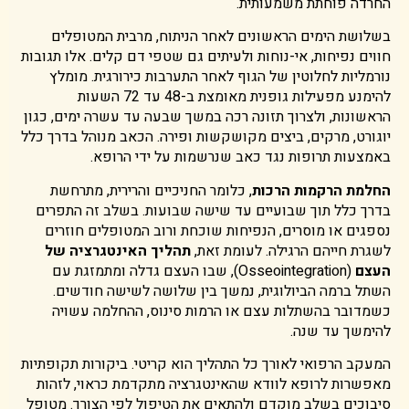
החרדה פוחתת משמעותית.
בשלושת הימים הראשונים לאחר הניתוח, מרבית המטופלים
חווים נפיחות, אי-נוחות ולעיתים גם שטפי דם קלים. אלו תגובות
נורמליות לחלוטין של הגוף לאחר התערבות כירורגית. מומלץ
להימנע מפעילות גופנית מאומצת ב-48 עד 72 השעות
הראשונות, ולצרוך תזונה רכה במשך שבעה עד עשרה ימים, כגון
יוגורט, מרקים, ביצים מקושקשות ופירה. הכאב מנוהל בדרך כלל
באמצעות תרופות נגד כאב שנרשמות על ידי הרופא.
החלמת הרקמות הרכות
, כלומר החניכיים והרירית, מתרחשת
בדרך כלל תוך שבועיים עד שישה שבועות. בשלב זה התפרים
נספגים או מוסרים, הנפיחות שוכחת ורוב המטופלים חוזרים
לשגרת חייהם הרגילה. לעומת זאת,
תהליך האינטגרציה של
העצם
(Osseointegration), שבו העצם גדלה ומתמזגת עם
השתל ברמה הביולוגית, נמשך בין שלושה לשישה חודשים.
כשמדובר בהשתלות עצם או הרמות סינוס, ההחלמה עשויה
להימשך עד שנה.
המעקב הרפואי לאורך כל התהליך הוא קריטי. ביקורות תקופתיות
מאפשרות לרופא לוודא שהאינטגרציה מתקדמת כראוי, לזהות
סיבוכים בשלב מוקדם ולהתאים את הטיפול לפי הצורך. מטופל