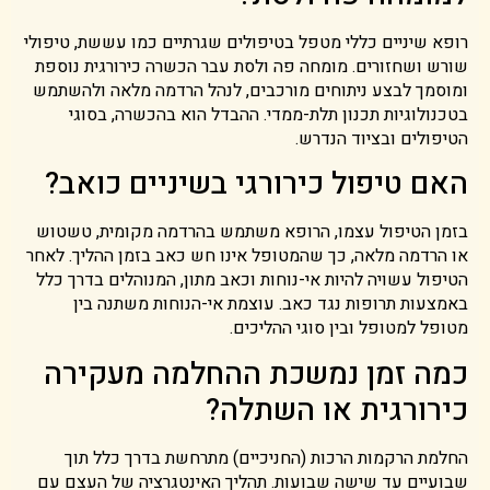
רופא שיניים כללי מטפל בטיפולים שגרתיים כמו עששת, טיפולי
שורש ושחזורים. מומחה פה ולסת עבר הכשרה כירורגית נוספת
ומוסמך לבצע ניתוחים מורכבים, לנהל הרדמה מלאה ולהשתמש
בטכנולוגיות תכנון תלת-ממדי. ההבדל הוא בהכשרה, בסוגי
הטיפולים ובציוד הנדרש.
האם טיפול כירורגי בשיניים כואב?
בזמן הטיפול עצמו, הרופא משתמש בהרדמה מקומית, טשטוש
או הרדמה מלאה, כך שהמטופל אינו חש כאב בזמן ההליך. לאחר
הטיפול עשויה להיות אי-נוחות וכאב מתון, המנוהלים בדרך כלל
באמצעות תרופות נגד כאב. עוצמת אי-הנוחות משתנה בין
מטופל למטופל ובין סוגי ההליכים.
כמה זמן נמשכת ההחלמה מעקירה
כירורגית או השתלה?
החלמת הרקמות הרכות (החניכיים) מתרחשת בדרך כלל תוך
שבועיים עד שישה שבועות. תהליך האינטגרציה של העצם עם