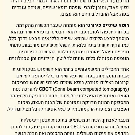
מורכבת, ורק אז הבינו שנדרש מומחה אחר לגמרי. הבלבול הזה
נפוץ מאוד, ומובן לגמרי. שניהם רופאי שיניים, שניהם עובדים
בפה, אבל ההבדל ביניהם הוא עצום.
רופא שיניים כירורגי
הוא מומחה שעבר הכשרה מתקדמת
בכירורגיית פה ולסת, מעבר לתואר הבסיסי ברפואת שיניים. הוא
מוסמך לבצע הליכים שרופא שיניים כללי אינו מבצע בדרך כלל,
כמו עקירות שיני בינה כלואות, השתלות שיניים מורכבות, ניתוחי
חניכיים וניהול זיהומים עמוקים בלסת. ההכשרה הכירורגית
הנוספת מקנה לו כלים שונים לחלוטין, הן ידניים והן טכנולוגיים.
אחד ההבדלים המשמעותיים ביותר הוא השימוש בטכנולוגיות
אבחון מתקדמות. בעוד שרופא שיניים כללי יסתפק לעיתים
קרובות בצילום פנורמי, רופא שיניים כירורגי ישתמש בסריקות
CBCT
(Cone-beam computed tomography) להערכת נפח
העצם ואנטומיית הפה לפני כל ניתוח. מדובר בסריקת תלת-ממד
המספקת תמונה מדויקת ומפורטת של מבנה העצם, מיקום
העצבים וצפיפות הרקמות, מידע שאי אפשר לקבל מצילום רגיל.
מעבר לאבחון, הכירורג משתמש בתוכנות תכנון דיגיטליות
המשלבות את סריקות ה-CBCT עם סריקות תוך-פה, כדי לתכנן
במדויק את מיקום השתלים, זוויות ההכנסה ואת מבנה הגשר