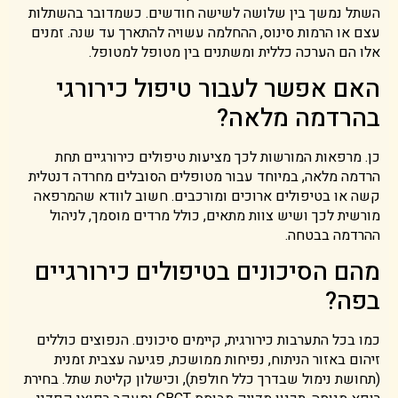
השתל נמשך בין שלושה לשישה חודשים. כשמדובר בהשתלות
עצם או הרמות סינוס, ההחלמה עשויה להתארך עד שנה. זמנים
אלו הם הערכה כללית ומשתנים בין מטופל למטופל.
האם אפשר לעבור טיפול כירורגי
בהרדמה מלאה?
כן. מרפאות המורשות לכך מציעות טיפולים כירורגיים תחת
הרדמה מלאה, במיוחד עבור מטופלים הסובלים מחרדה דנטלית
קשה או בטיפולים ארוכים ומורכבים. חשוב לוודא שהמרפאה
מורשית לכך ושיש צוות מתאים, כולל מרדים מוסמך, לניהול
ההרדמה בבטחה.
מהם הסיכונים בטיפולים כירורגיים
בפה?
כמו בכל התערבות כירורגית, קיימים סיכונים. הנפוצים כוללים
זיהום באזור הניתוח, נפיחות ממושכת, פגיעה עצבית זמנית
(תחושת נימול שבדרך כלל חולפת), וכישלון קליטת שתל. בחירת