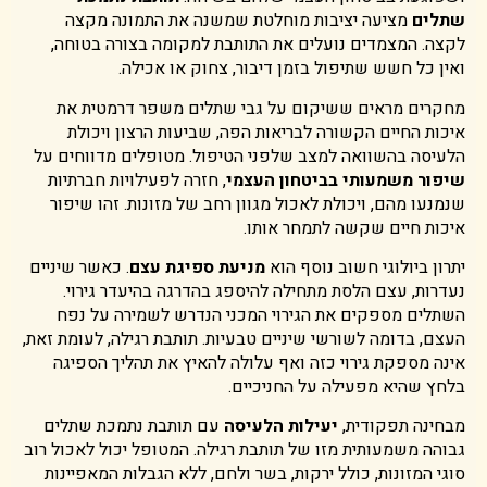
שתלים
מציעה יציבות מוחלטת שמשנה את התמונה מקצה
לקצה. המצמדים נועלים את התותבת למקומה בצורה בטוחה,
ואין כל חשש שתיפול בזמן דיבור, צחוק או אכילה.
מחקרים מראים ששיקום על גבי שתלים משפר דרמטית את
איכות החיים הקשורה לבריאות הפה, שביעות הרצון ויכולת
הלעיסה בהשוואה למצב שלפני הטיפול. מטופלים מדווחים על
שיפור משמעותי בביטחון העצמי
, חזרה לפעילויות חברתיות
שנמנעו מהם, ויכולת לאכול מגוון רחב של מזונות. זהו שיפור
איכות חיים שקשה לתמחר אותו.
יתרון ביולוגי חשוב נוסף הוא
מניעת ספיגת עצם
. כאשר שיניים
נעדרות, עצם הלסת מתחילה להיספג בהדרגה בהיעדר גירוי.
השתלים מספקים את הגירוי המכני הנדרש לשמירה על נפח
העצם, בדומה לשורשי שיניים טבעיות. תותבת רגילה, לעומת זאת,
אינה מספקת גירוי כזה ואף עלולה להאיץ את תהליך הספיגה
בלחץ שהיא מפעילה על החניכיים.
מבחינה תפקודית,
יעילות הלעיסה
עם תותבת נתמכת שתלים
גבוהה משמעותית מזו של תותבת רגילה. המטופל יכול לאכול רוב
סוגי המזונות, כולל ירקות, בשר ולחם, ללא הגבלות המאפיינות