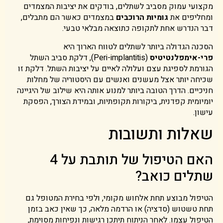
מקצועי עמוק מסביב לשתלים, בודקים את יציבות המצמדים
ומחליפים את
גומיות הרוכבים
במצמדים כאשר הם מתבלים,
דבר הנדרש אחת לתקופה כתוצאה מבלאי טבעי.
הסכנה הגדולה ביותר לשתלים לטווח הארוך היא
פרי-אימפלנטיטיס
(Peri-implantitis), דלקת סביב השתל
הגורמת לספיגת עצם ועלולה לאיים על יציבות השתל. דלקת זו
שכיחה יותר אצל מעשנים ואנשים עם היסטוריה של מחלות
חניכיים. הדרך הטובה ביותר למנוע אותה היא שילוב של היגיינה
יומיומית קפדנית, ביקורות תקופתיות, ובמידת הצורך, הפסקת
עישון.
שאלות ותשובות
האם הטיפול של תותבת על 4
שתלים כואב?
הטיפול מבוצע תחת אלחוש מקומי, ולפי בחירת המטופל גם
תחת טשטוש (סדציה) או הרדמה מלאה, כך שאין כאב בזמן
הטיפול עצמו. לאחר הניתוח תיתכן רגישות ונפיחות מסוימת,