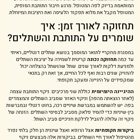
המותאמת בדיוק לפה המטופל. מרגע חיבור התותבת הסופית,
המטופל מקבל את מלוא תפקוד הלעיסה ואת היציבות המיוחלת.
תחזוקה לאורך זמן: איך
שומרים על התותבת והשתלים?
במסגרת מחקריי לתואר המוסמך בנושא שתלים דנטליים, ראיתי
עד כמה
תחזוקה נכונה
קריטית לשמירה על יציבות השתלים
ולמניעת דלקות לאורך שנים. שתל שהושתל בהצלחה יכול
להחזיק שנים רבות ואף לכל החיים, אך זאת רק בתנאי
שמקפידים על היגיינה ומעקב תקופתי.
ההיגיינה היומיומית
כוללת שני מרכיבים: ניקוי התותבת עצמה
(לאחר הוצאתה מהפה) וניקוי האזור שסביב השתלים והמצמדים
בפה. יש להשתמש במברשת שיניים רכה, בחוט דנטלי ובמברשות
בין-שיניות כדי להסיר פלאק מסביב לבסיסי השתלים. הזנחה של
ניקוי זה עלולה להוביל לדלקת חניכיים סביב השתל.
ביקורות תקופתיות
אצל הרופא ואצל שיננית הן חלק בלתי נפרד
מהטיפול לאורך חיי השתלים. בביקורות אלה מבצעים ניקוי