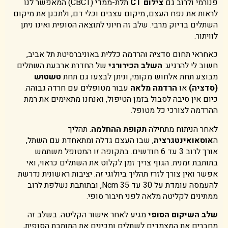
פנורמי ולרוב גם
צילום CT
תלת-ממדי (CBCT) המאפשר לנו
לראות את נפח העצם, מיקום עצבים וכלי דם, ולתכנן את מיקום
השתלים בדיוק מרבי. שלב זה חיוני לתוצאה הסופית ואינו ניתן
לוויתור.
כאחראי תחום סדציה והרדמה כללית באוניברסיטת תל אביב,
חשוב לי להרגיע:
השלב הכירורגי
של החדרת ארבעת השתלים
מבוצע תחת אלחוש מקומי, וניתן לבצעו גם תחת
טשטוש
(סדציה)
או
הרדמה מלאה
עבור מטופלים עם חרדה גבוהה.
כיום אין סיבה לסבול בזמן הטיפול, ואנחנו מתאימים את רמת
ההרדמה לצורכי כל מטופל.
לאחר הניתוח מתחילה
תקופת ההחלמה
. תהליך
ה
אוסאואינטגרציה
, שבו העצם גדלה ומתאחדת עם השתל,
אורך לרוב 3 עד 6 חודשים. בתקופה זו המטופל משתמש
בתותבת זמנית. הגוף צריך זמן לקלוט את השתלים כראוי, ואי
אפשר ואין צורך לזרז תהליך ביולוגי זה. יציבות ראשונית נדרשת
להעמסה עומדת על 30 עד 35 Ncm, ובתותבת נשלפת לרוב
ממתינים לקליטה מלאה לפני חיבור סופי.
שלב השיקום הסופי
מגיע לאחר אישור הקליטה. בשלב זה
מחברים את המצמדים לשתלים ומכינים את התותבת הסופית,