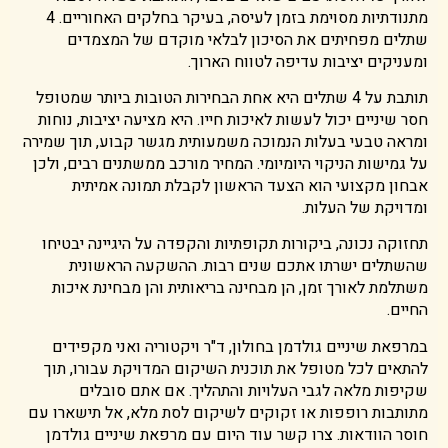
מתנודתיות מסוימת בזמן לעיסה, בעיקר בחלקים האחוריים. 4
שתלים מפחיתים את הסיכון לבלאי מוקדם של המצמדים
ומעניקים יציבות עדיפה לטווח הארוך.
תותבת על 4 שתלים היא אחת הבחירות הטובות ביותר שמטופל
חסר שיניים יכול לעשות לאיכות חייו. היא מציעה יציבות, נוחות
ומראה טבעי בעלות הנמוכה משמעותית מגשר קבוע, תוך שמירה
על גמישות הניקוי היומיומי. המחיר מורכב ממשתנים רבים, ולכן
אבחון מקצועי הוא הצעד הראשון לקבלת תמונה אמיתית
ומדויקת של העלות.
תחזוקה נכונה, ביקורות תקופתיות והקפדה על היגיינה יבטיחו
שהשתלים ישרתו אתכם שנים רבות. ההשקעה הראשונית
משתלמת לאורך זמן, הן מבחינה בריאותית והן מבחינת איכות
החיים.
במרפאת שיניים גולדמן בחולון, ד"ר ויקטוריה ואני מקפידים
להתאים לכל מטופל את תוכנית השיקום המדויקת עבורו, תוך
שקיפות מלאה לגבי העלויות והתהליך. אם אתם סובלים
מתותבות רופפות או זקוקים לשיקום לסת מלא, אל תישארו עם
חוסר הוודאות. צרו קשר עוד היום עם מרפאת שיניים גולדמן