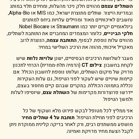
השתלים עצמם
מהווים חלק ניכר מהעלות, ומחירם תלוי במותג
ובמדינת הייצור. שתלים מתוצרת ישראל, כמו MIS או Alpha-Bio,
נחשבים לאיכותיים מאוד ומוזילים עלויות ביחס למותגים
בינלאומיים יקרים יותר כמו Straumann או Nobel Biocare.
חלקי הביניים
, כלומר המצמדים המחברים את התותבת לשתלים,
מהווים עלות נוספת. לבסוף,
התותבת עצמה
, הנוצרת לרוב
מאקריל איכותי, מהווה את הרכיב השלישי במחיר.
מעבר לשלושת הרכיבים הבסיסיים, ישנן
עלויות נלוות
שיש
לקחת בחשבון.
צילום CT
(הדמיה תלת-ממדית) הכרחי לתכנון
מדויק של מיקום השתלים, ועלותו נוספת לחשבון הכולל. אם
קיימות שיניים שיש לעקור לפני הטיפול, גם עלות העקירות
נכללת בתמונה הכוללת. במקרים שבהם קיים מחסור בעצם,
יידרשו פרוצדורות מקדימות של
השתלת עצם
, שיוסיפו לעלות
ולמשך הטיפול.
אני ממליץ לכל מטופל לבקש פירוט מלא ושקוף של כל
הרכיבים לפני תחילת הטיפול.
תותבת על 4 שתלים מחיר
מושפע ממשתנים רבים, ורק לאחר בדיקה קלינית ממוקדת ניתן
לקבל הצעת מחיר מדויקת ואמינה.