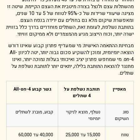
מהשתלות עצם ולנצל בצורה מיטבית את העצם הקיימת. שיטה זו
מציגה שיעורי שרידות של כ-95% לטווח של 5 עד 10 שנים,
ומאפשרת שיקום מלא גם בחולים עם ירידה בנפח העצם.
בתותבת נשלפת, לעומת זאת, השתלים מוחדרים בדרך כלל בזווית
ישרה יותר, וכוח הייצוב מגיע מהמצמדים ולא ממיקום זוויתי.
מבחינת ההתאמה האישית: מי שמעדיף פתרון קבוע שאינו דורש
הוצאה יומיומית, ומוכן להשקיע סכום גבוה יותר, יטה לכיוון All-
on-4. מי שמחפש פתרון יציב ואיכותי בעלות נמוכה יותר, ואינו
מתנגד להוצאת התותבת בלילה, יתאים יותר לתותבת נשלפת על
שתלים.
מאפיין
תותבת נשלפת על
גשר קבוע All-on-4
4 שתלים
סוג
נשלף, מוצא לניקוי
קבוע, מוברג לשתלים
השיקום
יומיומי
טווח
15,000 עד 25,000
40,000 עד 60,000