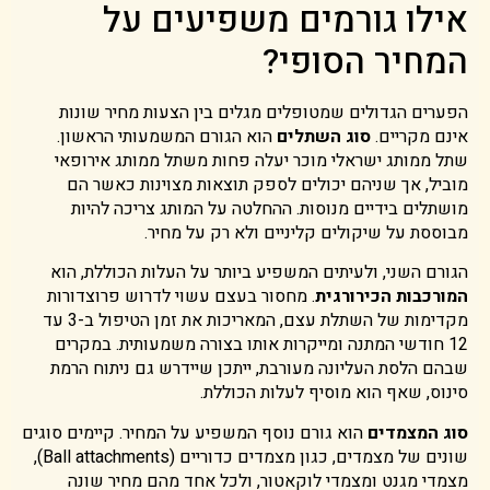
אילו גורמים משפיעים על
המחיר הסופי?
הפערים הגדולים שמטופלים מגלים בין הצעות מחיר שונות
אינם מקריים.
סוג השתלים
הוא הגורם המשמעותי הראשון.
שתל ממותג ישראלי מוכר יעלה פחות משתל ממותג אירופאי
מוביל, אך שניהם יכולים לספק תוצאות מצוינות כאשר הם
מושתלים בידיים מנוסות. ההחלטה על המותג צריכה להיות
מבוססת על שיקולים קליניים ולא רק על מחיר.
הגורם השני, ולעיתים המשפיע ביותר על העלות הכוללת, הוא
המורכבות הכירורגית
. מחסור בעצם עשוי לדרוש פרוצדורות
מקדימות של השתלת עצם, המאריכות את זמן הטיפול ב-3 עד
12 חודשי המתנה ומייקרות אותו בצורה משמעותית. במקרים
שבהם הלסת העליונה מעורבת, ייתכן שיידרש גם ניתוח הרמת
סינוס, שאף הוא מוסיף לעלות הכוללת.
סוג המצמדים
הוא גורם נוסף המשפיע על המחיר. קיימים סוגים
שונים של מצמדים, כגון מצמדים כדוריים (Ball attachments),
מצמדי מגנט ומצמדי לוקאטור, ולכל אחד מהם מחיר שונה