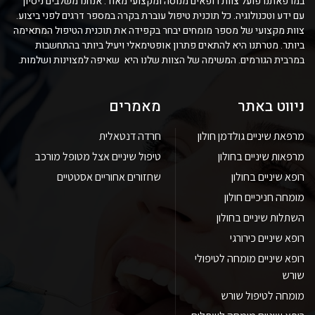
במרפאתנו פועל צוות רופאים מנוסה ומקצועי מאוד. אנחנו משלבים ניסיון
עם ידע וטכנולוגיה. כל תוכנית טיפול עוברת בקרה במספר דרגים לפני ביצוע.
צוות מקצועי של מספר מומחים יבחר בקפידה את תוכנית הטיפול המתאימה
ביותר. מטרתנו היא להתאים פתרון אופטימאלי ויעיל ביותר בהתחשבות
במרבית הגורמים. המשימה של הצוות שלנו היא שאיפה למצוינות ושלמות.
ניווט באתר
מאמרים
מרפאת שיניים גולדמן חולון
חרדה דנטאלית
מרפאות שיניים בחולון
טיפול שיניים אצל מטופל מורכב
רופא שיניים בחולון
שחזורים אחוריים אסטטיים
מומחה חניכיים חולון
השתלות שיניים בחולון
רופא שיניים כירורגי
רופא שיניים מומחה לטיפולי
שורש
מומחה לטיפול שורש