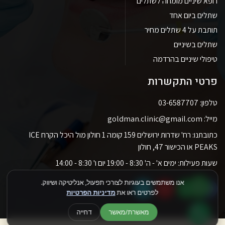
רופא שיניים מומחה לשתלים
שתלים ביום אחד
תותבת על 4 שתלים מחיר
שתלים בשיניים
טיפולי שיניים בהרדמה
פרטי התקשרות
טלפון: 03-6587707
מייל: goldman.clinic@gmail.com
כתובתנו: רח' שדרות ירושלים 159 קומה 1 חולון מול היכל הקרח ICE
PEAKS או הכישור 47, חולון
שעות פעילות: ימים א' - ה' 8:30 - 19:00 יום ו' 8:30 - 14:00
אנו משתמשים בעוגיות לצורכי תפעול, אנליטיקה ושיווק.
לפרטים ראו את
מדיניות הפרטיות
מאשרת/מאשר
דחייה