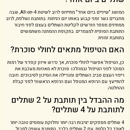
המושג "שיניים ביום אחד" מתייחס לרוב לשיטת All-on-4, שבה
מחברים גשר זמני קבוע באותו יום הניתוח. בתותבת נשלפת, לרוב
ממתינים מספר חודשים לקליטת השתלים בעצם לפני חיבור
התותבת הסופית למצמדים. בתקופת ההמתנה משתמשים
בתותבת זמנית.
האם הטיפול מתאים לחולי סוכרת?
כן, הטיפול אפשרי לחולי סוכרת, אך נדרש איזון קפדני של רמות
הסוכר לפני הטיפול ובמהלכו. סוכרת לא מאוזנת מעכבת את
ריפוי העצם סביב השתלים ומגדילה את הסיכון לסיבוכים. חובה
להתייעץ עם הרופא המטפל ועם הרופא הראשוני לפני קבלת
ההחלטה.
מה ההבדל בין תותבת על 2 שתלים
לתותבת על 4 שתלים?
4 שתלים מספקים יציבות רבה יותר וחלוקת עומסים טובה יותר
לאורך כל הלסת. עם 2 שתלים בלבד, התותבת עשויה לסבול