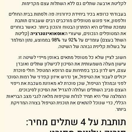
לקליטת ארבעה שתלים גם ללא השתלות עצם מקדימות.
בעבודתי כרופא בכיר ביחידת כירורגיה פה ולסתות בבית החולים
וולפסון, אני פוגש מטופלים מורכבים רבים שעבורם תותבת
נתמכת שתלים היא הפתרון הבטוח והנכון ביותר. כאשר בוחרים
את המטופלים הנכונים, שיעורי ה
אוסאואינטגרציה
(קליטת
השתל בעצם) עומדים על 92% עד 98% בממוצע, נתון המלמד
על בשלות קלינית גבוהה של השיטה.
חשוב לציין שלא כל מטופל מתאים באופן מיידי לשיטה זו.
עישון מעלה משמעותית את הסיכון לכישלון שתלים ואובדן
עצם, ויש לדון בכך בפתיחות עם הרופא המטפל. חולי סוכרת
יכולים לעבור את הטיפול, אך נדרש איזון קפדני של רמות הסוכר
לפני ובמהלך הטיפול, שכן סוכרת לא מאוזנת מעכבת את ריפוי
העצם סביב השתלים ועלולה להגדיל את הסיכון לסיבוכים.
ההמלצה שלי היא תמיד לגלות שקיפות מלאה לגבי מצב הבריאות
הכללי, כדי שנוכל להתאים את תוכנית הטיפול בצורה המדויקת
ביותר.
תותבת על 4 שתלים מחיר: