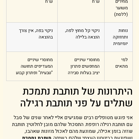
מחירים
ש"ח
ש"ח
משוער
(ללסת)
נוחות
ניקוי קל מחוץ לפה,
ניקוי בפה, אין צורך
ותחזוקה
הוצאה בלילה
בהוצאה
יומיומית
למי
מחוסרי שיניים
מחוסרי שיניים
מתאים
המחפשים פתרון
המעדיפים תחושה
יציב בעלות סבירה
"טבעית" ופתרון קבוע
היתרונות של תותבת נתמכת
שתלים על פני תותבת רגילה
אני פוגש מטופלים רבים שמגיעים אליי לאחר שנים של סבל
עם תותבת רגילה רופפת. התסכול שלהם מובן לחלוטין: תותבת
שזזה בזמן אכילה, שמונעת מהם לאכול מזונות שאהבו,
ושפוגעת בביטחון העצמי שלהם בשיחה.
תותבת נתמכת