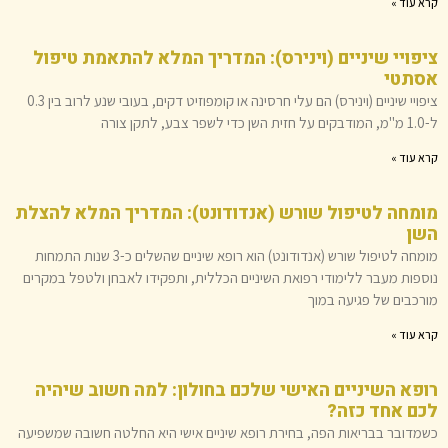
קרא עוד »
ציפויי שיניים (וינירס): המדריך המלא להתאמת טיפול
אסתטי
ציפויי שיניים (וינירס) הם עלי חרסינה או קומפוזיט דקים, בעובי שנע לרוב בין 0.3
ל-1.0 מ"מ, המודבקים על חזית השן כדי לשפר צבע, לתקן צורה
קרא עוד »
מומחה לטיפול שורש (אנדודונט): המדריך המלא להצלת
השן
מומחה לטיפול שורש (אנדודונט) הוא רופא שיניים שהשלים כ-3 שנות התמחות
נוספות מעבר ללימודי רפואת השיניים הכללית, ותפקידו לאבחן ולטפל במקרים
מורכבים של פגיעה במוך
קרא עוד »
רופא השיניים האישי שלכם בחולון: למה חשוב שיהיה
לכם אחד כזה?
כשמדובר בבריאות הפה, בחירת רופא שיניים אישי היא החלטה חשובה שמשפיעה