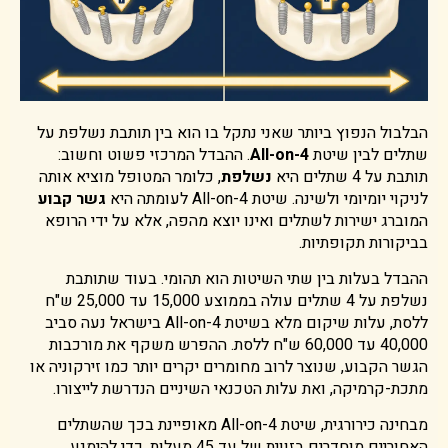
הבלבול הנפוץ ביותר שאני נתקל בו הוא בין תותבת נשלפת על
שתלים לבין שיטת
All-on-4
. ההבדל המרכזי פשוט וחשוב:
תותבת על 4 שתלים היא
נשלפת
, כלומר המטופל מוציא אותה
לניקוי יומיומי ולשינה. שיטת All-on-4 לעומתה היא
גשר קבוע
המוברג ישירות לשתלים ואינו יוצא מהפה, אלא על ידי הרופא
בביקורות תקופתיות.
ההבדל בעלות בין שתי השיטות הוא תהומי. בעוד שתותבת
נשלפת על 4 שתלים עולה בממוצע 15,000 עד 25,000 ש"ח
ללסת, עלות שיקום מלא בשיטת All-on-4 בישראל נעה סביב
40,000 עד 60,000 ש"ח ללסת. ההפרש משקף את מורכבות
הגשר הקבוע, שנוצר לרוב מחומרים יקרים יותר כמו זירקוניה או
מתכת-קרמיקה, ואת עלות הטכנאי השיניים הנדרשת לייצורו.
מבחינה כירורגית, שיטת All-on-4 מאופיינת בכך שהשתלים
האחוריים מוחדרים בזווית של עד 45 מעלות, כדי להימנע