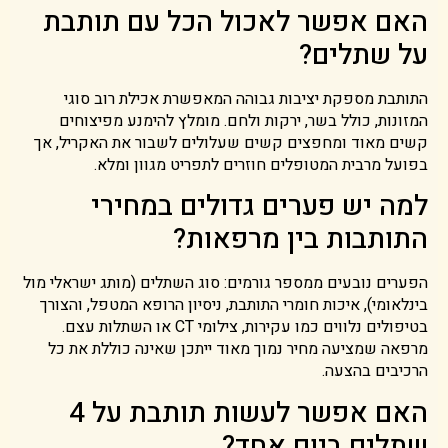
האם אפשר לאכול הכל עם תותבת
על שתלים?
התותבת מספקת יציבות גבוהה המאפשרת אכילת רוב סוגי
המזונות, כולל בשר, ירקות ולחם. מומלץ להימנע מפיצוחים
קשים מאוד ומחפצים קשים שעלולים לשבור את האקריל, אך
בפועל מרבית המטופלים חוזרים לתפריט מגוון ומלא.
למה יש פערים גדולים במחירי
התותבות בין מרפאות?
הפערים נובעים ממספר גורמים: סוג השתלים (מותג ישראלי מול
בינלאומי), איכות חומרי התותבת, ניסיון הרופא המטפל, והצורך
בטיפולים נלווים כמו עקירות, צילומי CT או השתלות עצם.
מרפאה שמציעה מחיר נמוך מאוד ייתכן שאינה כוללת את כל
הרכיבים בהצעה.
האם אפשר לעשות תותבת על 4
שתלים ביום אחד?