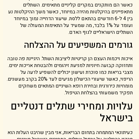
כאשר הם מותקנים במקרים קליניים מתאימים. השתלים
מתאפיינים בהיקלטות מהירה במיוחד, כאשר משך ההיקלטות נע
בין 4 ל-6 חודשים בהתאם ללסת. שיעור הדחייה נמוך במיוחד
ועומד על 1% בלבד, מה שמעיד על התאימות המעולה של
השתלים הישראליים לגוף האדם.
גורמים המשפיעים על ההצלחה
איכות ויכמות העצם הן קריטיות ליציבות השתל. היגיינת פה טובה
ותחזוקה קבועה חיוניות למניעת זיהומים ולהבטחת אריכות ימים.
מצבי בריאות כמו סוכרת ועישון יכולים להשפיע לרעה על
הריפוי, כאשר שיעורי הכישלון מגיעים לעד 20% בקרב מעשנים.
מומחיות כירורגית ובחירת רופא השיניים המתאים משחקים
תפקיד משמעותי בהצלחת הטיפול.
עלויות ומחירי שתלים דנטליים
בישראל
כעיתונאי המתמחה בתחום הבריאות, אני מבין שהיבט העלות הוא