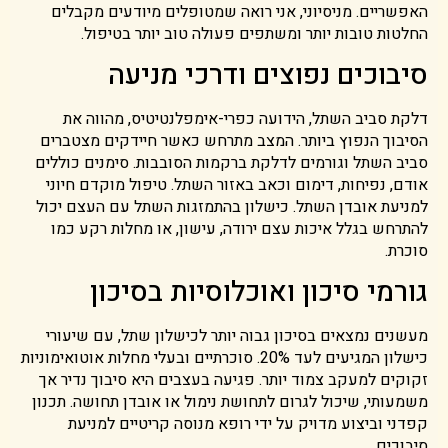
האפשריים. מניסיוני, אני רואה שמטופלים מיודעים מקבלים
החלטות טובות יותר ומשתפים פעולה טוב יותר בטיפול.
סיבוכים נפוצים ודרכי מניעה
דלקת סביב השתל, הידועה כפרי-אימפלנטיטיס, מהווה את
הסיבוך הנפוץ ביותר. המצב מתרחש כאשר חיידקים מצטברים
סביב השתל וגורמים לדלקת ברקמות הסובבות. סימנים כוללים
אודם, נפיחות, דימום וכאב באזור השתל. טיפול מוקדם חיוני
למניעת אובדן השתל. כישלון בהתמזגות השתל עם העצם יכול
להתרחש בגלל איכות עצם ירודה, עישון, או מחלות רקע כמו
סוכרת.
גורמי סיכון ואוכלוסיות בסיכון
מעשנים נמצאים בסיכון גבוה יותר לכישלון שתל, עם שיעורי
כישלון המגיעים לעד 20%. סוכרתיים ובעלי מחלות אוטואימוניות
זקוקים למעקב צמוד יותר. פגיעה בעצבים היא סיבוך נדיר אך
משמעותי, שיכול לגרום לתחושת נימול או אובדן תחושה. תכנון
קפדני וביצוע מדויק על ידי רופא מנוסה קריטיים למניעת
סיבוכים.