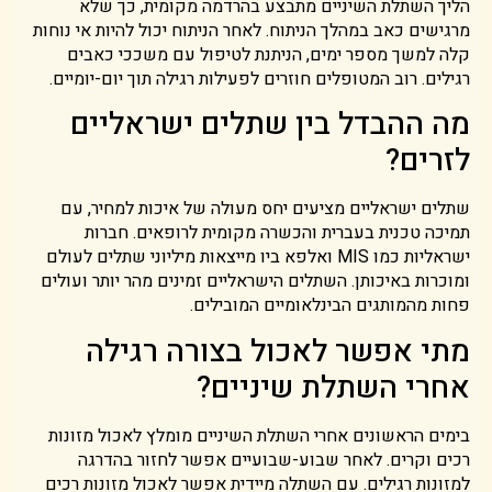
הליך השתלת השיניים מתבצע בהרדמה מקומית, כך שלא
מרגישים כאב במהלך הניתוח. לאחר הניתוח יכול להיות אי נוחות
קלה למשך מספר ימים, הניתנת לטיפול עם משככי כאבים
רגילים. רוב המטופלים חוזרים לפעילות רגילה תוך יום-יומיים.
מה ההבדל בין שתלים ישראליים
לזרים?
שתלים ישראליים מציעים יחס מעולה של איכות למחיר, עם
תמיכה טכנית בעברית והכשרה מקומית לרופאים. חברות
ישראליות כמו MIS ואלפא ביו מייצאות מיליוני שתלים לעולם
ומוכרות באיכותן. השתלים הישראליים זמינים מהר יותר ועולים
פחות מהמותגים הבינלאומיים המובילים.
מתי אפשר לאכול בצורה רגילה
אחרי השתלת שיניים?
בימים הראשונים אחרי השתלת השיניים מומלץ לאכול מזונות
רכים וקרים. לאחר שבוע-שבועיים אפשר לחזור בהדרגה
למזונות רגילים. עם השתלה מיידית אפשר לאכול מזונות רכים