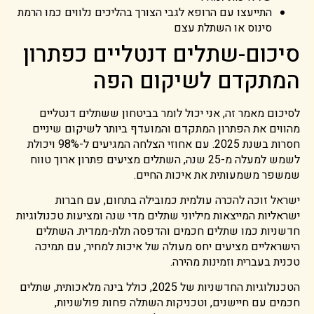
התייעצו עם הרופא לגבי הצורך בהליכים נלווים כמו הרמת
סינוס או השתלת עצם
סיכום-שתלים דנטליים כפתרון
המתקדם לשיקום הפה
לסיכום מאמר זה, אני יכול לומר בביטחון ששתלים דנטליים
מהווים את הפתרון המתקדם והמועדף ביותר לשיקום שיניים
חסרות בשנת 2025. עם אחוזי הצלחה המגיעים ל-98% ויכולת
לשמש למעלה מ-25 שנה, השתלים מציעים פתרון ארוך טווח
שמשפר משמעותית את איכות החיים.
ישראל זוכה להכרה עולמית כמובילה בתחום, עם חברות
ישראליות המייצאות מיליוני שתלים מדי שנה ומציעות טכנולוגיות
חדשניות כמו שתלים חכמים והדפסה תלת-ממדית. השתלים
הישראליים מציעים יחס מעולה של איכות למחיר, עם תמיכה
טכנית בעברית וזמינות מהירה.
הטכנולוגיות החדשניות של 2025, כולל בינה מלאכותית, שתלים
חכמים עם חיישנים, וטכניקות השתלה פחות פולשניות,