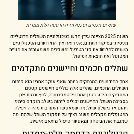
שתלים חכמים וטכנולוגיית הדפסה תלת ממדית
השנה 2025 מציינת עידן חדש בטכנולוגיית השתלים הדנטליים.
מניסיוני בסיקור התחום, אני רואה איך החידושים הטכנולוגיים
משנים לחלוtin את פני הטיפול ומשפרים משמעותית את חוויית
המטופל ואת תוצאות הטיפול.
שתלים חכמים וחיישנים מתקדמים
אחד החידושים המרתקים ביותר שאני עוקב אחריו הוא פיתוח
השתלים החכמים. שתלים אלה כוללים חיישנים קטנים
המספקים מידע בזמן אמת על טמפרטורה, לחץ ורמות pH
בסביבת השתל. החיישנים יכולים לזהות בשלב מוקדם סימני
זיהום או כישלון שתל, מה שמאפשר התערבות מהירה ויעילה.
המטופלים מקבלים משוב רציף על תפקוד השתל שלהם, מה
שמגביר את הביטחון ומאפשר טיפול מותאם אישית.
טכנולוגיית הדפסה תלת-ממדית