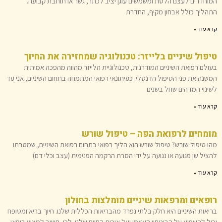
המוחדרים לעצם הלסת ומשמשים עוגן יציב לכתר, גשר או תותבת קבועה.
התהליך כולל אבחון מקיף, החדרת
קרא עוד »
טיפול שיניים בלייזר: טכנולוגיה שמחזירה את החיוך
בעולם רפואת השיניים המודרנית, טכנולוגיית הלייזר מהווה מהפכה אמיתית
המשנה את פני הטיפול הדנטלי. כעיתונאי רפואי המתמחה בתחום השיניים, אני עד
לשינוי המדהים שחל בשנים
קרא עוד »
מומחים לרפואת הפה – טיפול שורש
מהו טיפול שורש? טיפול שורש הוא הליך רפואי בתחום רפואת השיניים, שמטרתו
להציל שן פגועה או נגועה על ידי הסרת הרקמה הפנימית (עצב וכלי דם)
קרא עוד »
רופאים ומרפאות שיניים מומלצות בחולון
בריאות השיניים היא חלק בלתי נפרד מהבריאות הכללית שלנו. חיוך בריא ומטופח
יכול להשפיע על הביטחון העצמי ועל איכות החיים שלנו. לכן, חשוב למצוא רופאי