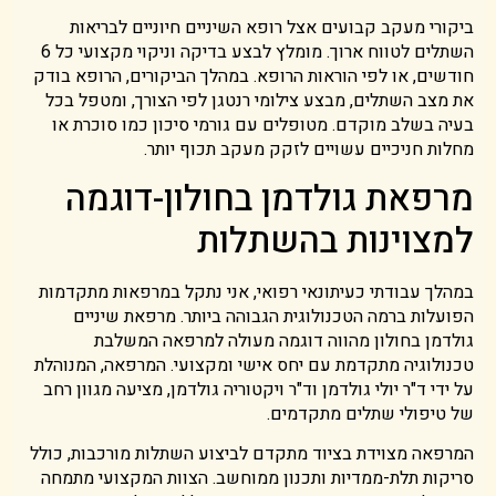
ביקורי מעקב קבועים אצל רופא השיניים חיוניים לבריאות
השתלים לטווח ארוך. מומלץ לבצע בדיקה וניקוי מקצועי כל 6
חודשים, או לפי הוראות הרופא. במהלך הביקורים, הרופא בודק
את מצב השתלים, מבצע צילומי רנטגן לפי הצורך, ומטפל בכל
בעיה בשלב מוקדם. מטופלים עם גורמי סיכון כמו סוכרת או
מחלות חניכיים עשויים לזקק מעקב תכוף יותר.
מרפאת גולדמן בחולון-דוגמה
למצוינות בהשתלות
במהלך עבודתי כעיתונאי רפואי, אני נתקל במרפאות מתקדמות
הפועלות ברמה הטכנולוגית הגבוהה ביותר. מרפאת שיניים
גולדמן בחולון מהווה דוגמה מעולה למרפאה המשלבת
טכנולוגיה מתקדמת עם יחס אישי ומקצועי. המרפאה, המנוהלת
על ידי ד"ר יולי גולדמן וד"ר ויקטוריה גולדמן, מציעה מגוון רחב
של טיפולי שתלים מתקדמים.
המרפאה מצוידת בציוד מתקדם לביצוע השתלות מורכבות, כולל
סריקות תלת-ממדיות ותכנון ממוחשב. הצוות המקצועי מתמחה