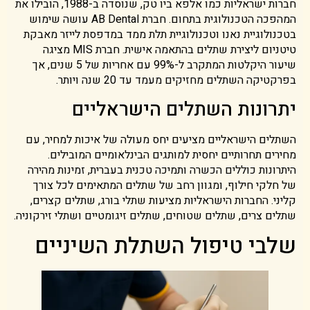
חברות ישראליות כמו אלפא ביו טק, שנוסדה ב-1988, הובילו את
המהפכה הטכנולוגית בתחום. חברת AB Dental עושה שימוש
בטכנולוגיית נאנו וטכנולוגיית תלת ממד במדפסת לייזר מאבקת
טיטניום ליצירת שתלים בהתאמה אישית. חברת MIS מציגה
שיעור היקלטות המתקרב ל-99% עם אחריות של 5 שנים, אך
בפרקטיקה השתלים מחזיקים מעמד עד 20 שנה ויותר.
יתרונות השתלים הישראליים
השתלים הישראליים מציעים יחס מעולה של איכות למחיר, עם
מחירים תחרותיים יחסית למותגים הבינלאומיים המובילים.
היתרונות כוללים הכשרה ותמיכה טכנית בעברית, זמינות מהירה
של חלקי חילוף, ומגוון רחב של שתלים המתאימים לכל צורך
קליני. החברות הישראליות מציעות שתלי בורג, שתלים קצרים,
שתלים צרים, שתלים שטוחים, שתלים זיגומטיים ושתלי זירקוניה.
שלבי טיפול השתלת השיניים