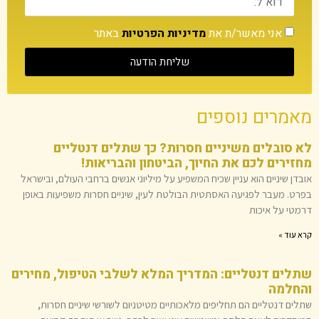
אני מאשר/ת את
מדיניות הפרטיות
באתר
שליחת הודעה
מאמרים נוספים
לא סובלים משיניים חסרות? כך שתלים דנטליים
מחזירים לכם את החיוך, הביטחון והבריאות!
אובדן שיניים הוא עניין שכיח המשפיע על מיליוני אנשים ברחבי העולם, ובישראל
בפרט. מעבר לפגיעה האסתטית הבולטת לעין, שיניים חסרות משפיעות באופן
דרמטי על איכות
קרא עוד »
שתלים דנטליים: המדריך המלא לשלבי הטיפול, מחירים
והחלמה
שתלים דנטליים הם תחליפים מלאכותיים מטיטניום לשורשי שיניים חסרות,