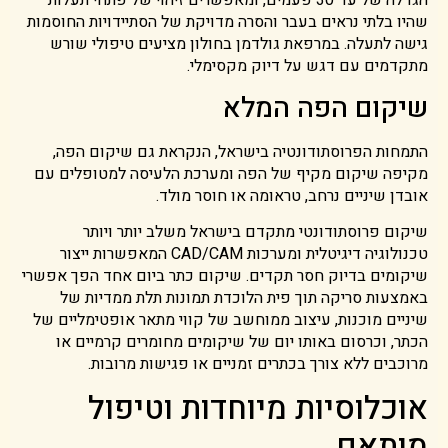
הגדלה של עד 30 פעמים, ומאפשרים זיהוי של פתחי תעלות
שהיו בלתי נראים בעבר והסרה מדויקת של הסתיידויות החוסמות
גישה לתעלה. במרפאת גולדמן בחולון מציעים טיפולי שורש
מתקדמים עם דגש על דיוק מקסימלי.
שיקום הפה המלא
התמחות הפרוסתודונטיה בישראל, הנקראת גם שיקום הפה,
מקיפה שיקום מקיף של הפה ומערכת הלעיסה למטופלים עם
אובדן שיניים נרחב, טראומה או חוסר מולד.
שיקום פרוסתודונטי מתקדם בישראל משלב יותר ויותר
טכנולוגיה דיגיטלית ומערכות CAD/CAM המאפשרות ייצור
שיקומים בדיוק חסר תקדים. שיקום כתר ביום אחד הפך אפשרי
באמצעות סריקה תוך פית הלוכדת תמונות תלת ממדיות של
שיניים מוכנות, עיצוב ממוחשב של קווי מתאר אופטימליים של
הכתר, וכרסום באותו יום של שיקומים מחומרים קרמיים או
מרוכבים ללא צורך בכתרים זמניים או פגישות מרובות.
אוכלוסיות מיוחדות וטיפול
מותאם