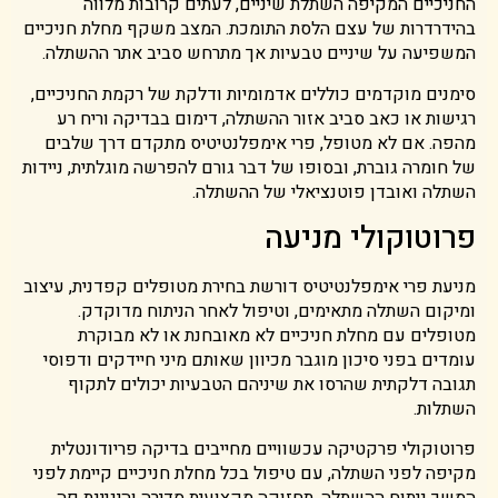
החניכיים המקיפה השתלת שיניים, לעתים קרובות מלווה
בהידרדרות של עצם הלסת התומכת. המצב משקף מחלת חניכיים
המשפיעה על שיניים טבעיות אך מתרחש סביב אתר ההשתלה.
סימנים מוקדמים כוללים אדמומיות ודלקת של רקמת החניכיים,
רגישות או כאב סביב אזור ההשתלה, דימום בבדיקה וריח רע
מהפה. אם לא מטופל, פרי אימפלנטיטיס מתקדם דרך שלבים
של חומרה גוברת, ובסופו של דבר גורם להפרשה מוגלתית, ניידות
השתלה ואובדן פוטנציאלי של ההשתלה.
פרוטוקולי מניעה
מניעת פרי אימפלנטיטיס דורשת בחירת מטופלים קפדנית, עיצוב
ומיקום השתלה מתאימים, וטיפול לאחר הניתוח מדוקדק.
מטופלים עם מחלת חניכיים לא מאובחנת או לא מבוקרת
עומדים בפני סיכון מוגבר מכיוון שאותם מיני חיידקים ודפוסי
תגובה דלקתית שהרסו את שיניהם הטבעיות יכולים לתקוף
השתלות.
פרוטוקולי פרקטיקה עכשוויים מחייבים בדיקה פריודונטלית
מקיפה לפני השתלה, עם טיפול בכל מחלת חניכיים קיימת לפני