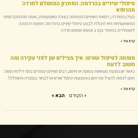
טיפולי שיניים בהרדמה: הפתרון המושלם לחרדה
מהרופא
בעידן המודרני, רפואת השיניים התפתחה בצורה משמעותית, ואחת מההתקדמויות
המשמעותיות היא היכולת לבצע טיפולי שיניים בהרדמה. תופעה זו הפכה
לפופולרית במיוחד בקרב אנשים שחווים חרדה
קרא עוד »
מומחה לטיפול שורש: איך מצילים שן לפני עקירה ומה
חשוב לדעת
כאשר שן נפגעת מעששת עמוקה או זיהום, רבים מאיתנו עומדים בפני דילמה קשה:
האם לנסות להציל את השן באמצעות טיפול שורש או לבחור בעקירה והשתלה?
קרא עוד »
« הקודם
הבא »