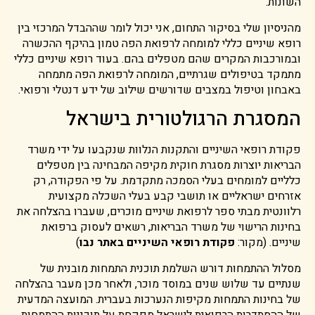
השונות.
מהניסיון שלי בסיקור התחום, אני יכול לומר שההבדל המרכזי בין
רופא שיניים כללי למומחה לרפואת הפה טמון בהיקף ההכשרה
ובמורכבות המקרים שהם מטפלים בהם. בעוד רופא שיניים כללי
מתמקד בטיפולים שגרתיים, המומחה לרפואת הפה מתמחה
באבחון וטיפול במצבים שדורשים שילוב של ידע דנטלי ורפואי.
המסגרת הרגולטורית בישראל
פקודת רופאי השיניים והתקנות הנלוות שנקבעו על ידי משרד
הבריאות יוצרות מסגרת חוקית מקיפה המבחינה בין מטפלים
כלליים למומחים בעלי הסמכה מתקדמת. על פי הפקודה, רק
אזרחים ישראליים או תושבי קבע בעלי השכלה מקצועית
רלוונטית מבתי ספר לרפואת שיניים מוכרים, שעברו בהצלחה את
בחינות הרישוי של משרד הבריאות, רשאים לעסוק ברפואת
שיניים. (מקור:
פקודת רופאי השיניים באתר נבו
)
מסלול ההתמחות דורש השלמת תוכנית התמחות מובנית של
שנתיים עד שלוש שנים במוסד מוכר, ולאחר מכן מעבר בהצלחה
של בחינות התמחות מקיפות הנערכות בעברית. המועצה המדעית
של ההסתדרות הרפואית לישראל מפקחת על תוכניות ההתמחות