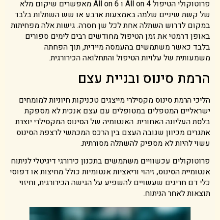
פרוטוקולי הטיפול All on 4 ו All on 6 מאפשרים שיקום מלא
של קשת שיניים שלמה באמצעות ארבע או שש השתלות בלבד
במקום לדרוש השתלה אחת לכל שן חסרה. גישות אלה מפחיתות
באופן דרמטי את זמן הטיפול מחודשים רבים לימים ספורים
בלבד כאשר משתמשים בהעמסה מיידית, תוך הפחתה
משמעותית של עלויות הטיפול והתחלואה הכירורגית.
הרמת סינוס ובניית עצם
הליכי הרמת סינוס מקסילרי מייצגים טכניקות חיוניות למומחים
ישראליים המטפלים במטופלים עם עצם אנכית לא מספקת
בלסת העליונה האחורית. האנטומיה של הסינוס המקסילרי יוצרת
אתגרים מכיוון שגובה העצם בין הרכס המכתשי לרצפת הסינוס
עשוי להיות לא מספיק להשתלה מסורתית.
פרוטוקולים עכשוויים משתמשים בתכנון כירורגי דיגיטלי לניתוח
אנטומיית הסינוס, זיהוי וריאציות אנטומיות כולל מחיצות או דפוסי
כלי דם חריגים שעשויים להשפיע על הגישה הכירורגית, וחיזוי
תוצאות לאחר הניתוח.