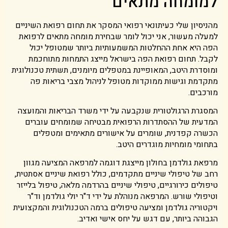
למומחה מתאים
מהניסיון שלי כעיתונאי רפואי המסקר את תחום רפואת השיניים
למעלה מעשור, אני יכול לומר שבחירת מומחה מתאים לרפואת
הפה היא אחת ההחלטות המשמעותיות ביותר שמטופל יכול
לקבל. תחום רפואת הפה בישראל מייצג התמחות מתוחכמת
ומוסדרת היטב, המאופיינת במטפלים מיומנים, תשתית טכנולוגית
מתקדמת וגישות ממוקדות מטופל לניהול מצבי בריאות פה
מורכבים.
המסגרת הרגולטורית שנקבעה על ידי משרד הבריאות והמועצה
המדעית של ההסתדרות הרפואית מבטיחה שמומחים עוברים
הכשרה קפדנית, שומרים על אישורים מתאימים ומטפלים
בתחומי מומחיות מוגדרים היטב.
מרפאת גולדמן בחולון מייצגת דוגמה למרפאה המציעה מגוון
רחב של טיפולי שיניים מתקדמים, כולל רפואת שיניים אסתטית,
טיפולים כירורגיים, טיפולי שיניים בהרדמה מלאה, טיפול בלייזר
וטיפולי שורש. המרפאה מנוהלת על ידי ד"ר יולי גולדמן וד"ר
ויקטוריה גולדמן ומציעה טיפולים ברמה הטכנולוגית והמקצועית
הגבוהה ביותר, עם דגש על יחס אישי ואדיב.