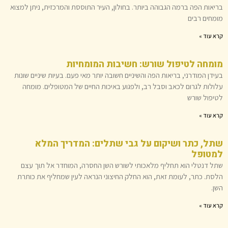
בריאות הפה ברמה הגבוהה ביותר. בחולון, העיר התוססת והמרכזית, ניתן למצוא
מומחים רבים
קרא עוד »
מומחה לטיפול שורש: חשיבות המומחיות
בעידן המודרני, בריאות הפה והשיניים חשובה יותר מאי פעם. בעיות שיניים שונות
עלולות לגרום לכאב וסבל רב, ולפגוע באיכות החיים של המטופלים. מומחה
לטיפול שורש
קרא עוד »
שתל, כתר ושיקום על גבי שתלים: המדריך המלא
למטופל
שתל דנטלי הוא תחליף מלאכותי לשורש השן החסרה, המוחדר אל תוך עצם
הלסת. כתר, לעומת זאת, הוא החלק החיצוני הנראה לעין שמחליף את כותרת
השן.
קרא עוד »