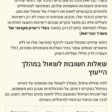
משרד הבריאות מנהל מרשם נגיש לציבור של רופאי שיניים
מורשים והסמכות ההתמחות שלהם, המאפשר למטופלים
ולמפנים מקצועיים לאמת את כישוריו של מטפל ואת מצב
הרישיון הנוכחי שלו. מנגנון שקיפות זה מציג לא רק רישיונות
פעילים אלא גם מתעד מקרים שבהם רישיונות הושעו זמנית או
נשללו לצמיתות. (ניתן לבדוק במאגר
בעלי רישיון מקצועי של
משרד הבריאות
)
רופא שיניים המטפל מעבר להיקף המורשה שלו או ללא
אישורים נאותים עומד בפני השלכות משפטיות חמורות, כולל
העמדה לדין פלילי ושלילת רישיון.
שאלות חשובות לשאול במהלך
הייעוץ
לפני תחילת טיפול, מומלץ לשאול את המומחה על ניסיונו
בטיפול במקרים דומים, על הטכנולוגיות שבהן הוא משתמש,
ועל תוכנית הטיפול המוצעת כולל לוחות זמנים ועלויות. חשוב גם
לברר את הכיסוי הביטוחי לטיפולים השונים.