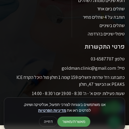
רופא שיניים מומחה לשתלים
שתלים ביום אחד
תותבת על 4 שתלים מחיר
שתלים בשיניים
טיפולי שיניים בהרדמה
פרטי התקשרות
טלפון: 03-6587707
מייל: goldman.clinic@gmail.com
כתובתנו: רח' שדרות ירושלים 159 קומה 1 חולון מול היכל הקרח ICE
PEAKS או הכישור 47, חולון
שעות פעילות: ימים א' - ה' 8:30 - 19:00 יום ו' 8:30 - 14:00
אנו משתמשים בעוגיות לצורכי תפעול, אנליטיקה ושיווק.
לפרטים ראו את
מדיניות הפרטיות
מאשרת/מאשר
דחייה