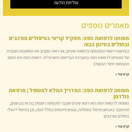
שליחת הודעה
מאמרים נוספים
מומחה לרפואת הפה: תפקיד קריטי בטיפולים מורכבים
ובחולים בסיכון גבוה
כעיתונאי רפואי המתמחה ברפואת שיניים, אני רואה מקרוב את החשיבות הגוברת
של מומחים לרפואת הפה במערכת הבריאות הישראלית. רפואת הפה היא תחום
התמחות ייחודי המשלב
קרא עוד »
מומחה לרפואת הפה: המדריך המלא למטופל | מרפאת
גולדמן
מומחה לרפואת הפה הוא רופא שיניים שעבר התמחות רשמית בת ארבע שנים,
ומתמקד באבחון וטיפול במחלות, נגעים וזיהומים בחלל הפה, וכן בטיפול דנטלי
בחולים מורכבים
קרא עוד »