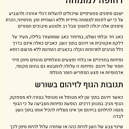
דחופה למומחה
ישנם סימנים ספציפיים שיכולים להעלות דגלי אזהרה ולהצביע
על כי יש לפנות למומחה מיידית וללא השהיית זמן. מניסיוני, הכרת
סימנים אלה יכולה לחסוך סבל רב ולמנוע סיבוכים חמורים.
כאב חד ובלתי נשלט, במיוחד כאב שמתעורר בלילה, מעיד על
דלקת אקטיבית או זיהום בתוך השן. כאבים כאלה אינם בדרך
כלל מגיבים לתרופות הקלה בכאבים הזמינות ללא מרשם רופא.
נפיחות בחניכיים או בלחי ופצעים מוגלתיים מהווים סימן פיזי
חמור של זיהום. נפיחות זו עלולה להתבטא גם בחום מקומי,
אדמומיות או פצע המפריש חומר מוגלתי.
תגובות הגוף לזיהום בשורש
כאשר זיהום בתוך שן לא מטופל או מטופל בצורה לא מספקת,
הגוף מגיב במגוון דרכים. הופעת נפיחות מצביעה על כי הגוף
מנסה להילחם בזיהום אך אינו מצליח להכיל אותו בתוך השן
לבדה.
שינוי צבע של השן להיות כהה או שחורה עלול להיות סימן לכך