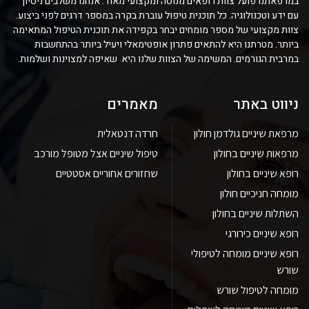
במרפאתנו פועל צוות רופאים מנוסה ומקצועי מאוד. אנחנו משלבים ניסיון
עם ידע וטכנולוגיה. כל תוכנית טיפול עוברת בקרה במספר דרגים לפני ביצוע.
צוות מקצועי של מספר מומחים יבחר בקפידה את תוכנית הטיפול המתאימה
ביותר. מטרתנו היא להתאים פתרון אופטימאלי ויעיל ביותר בהתחשבות
במרבית הגורמים. המשימה של הצוות שלנו היא שאיפה למצוינות ושלמות.
ניווט באתר
מאמרים
מרפאת שיניים גולדמן חולון
חרדה דנטאלית
מרפאות שיניים בחולון
טיפול שיניים אצל מטופל מורכב
רופא שיניים בחולון
שחזורים אחוריים אסטטיים
מומחה חניכיים חולון
השתלות שיניים בחולון
רופא שיניים כירורגי
רופא שיניים מומחה לטיפולי
שורש
מומחה לטיפול שורש