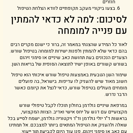
חוזרים
בצעו ביקורי מעקב תקופתיים לוודא הצלחת הטיפול
לסיכום: למה לא כדאי להמתין
עם פנייה למומחה
לאור כל המידע שהצגתי במאמר זה, ברור כי ישנם מקרים רבים
בהם כדאי שלא להמתין ולפנות ישירות למומחה בטיפול שורש.
הצעדים הנכונים בעת תחושת כאב שיניים או סימני זיהום
בשורש קשורים באופן ישיר לתוצאה הסופית של בריאות השן.
שימור השן הטבעית באמצעות טיפול שורש איכותי הוא טיפול
חשוב מאוד שיש להעניק לו עדיפות. בישראל, בה פועלים
מומחים מעולים בטיפול שורש, כדאי לנצל את קיומם כאשר
הדבר נדרש.
במרפאת שיניים גולדמן בחולון תוכלו לקבל טיפולי שורש
מקצועיים עם דגש על יחס אישי ואדיב. הצוות המקצועי,
בראשות ד"ר יולי גולדמן וד"ר ויקטוריה גולדמן, ישמח לסייע בכל
שאלה ולהעניק את הטיפול המתאים ביותר למצבכם. אל תמתינו
עם כאב או סימני זיהום, פנו עוד היום לקביעת תור ייעוץ.