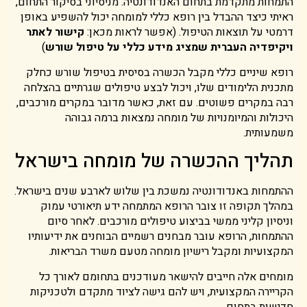
התמחות מתקדמת בתחום האנדודונטיה. מניסיוני בסיקור התחום,
ראיתי כיצד ההבדל בין רופא כללי למומחה יכול להשפיע באופן
דרמטי על תוצאות הטיפול. (אפשר לראות מכאן:
קישור לאתר
ויקיפדיה העברית שמציג מידע כללי על טיפול שורש
)
רופא שיניים כללי מקבל הכשרה בסיסית בטיפול שורש כחלק
מתכנית הלימודים שלו, ויכול לבצע טיפולים שגרתיים בהצלחה
רבה במקרים פשוטים. עם זאת, כאשר מדובר במקרים מורכבים,
היכולות והמיומנויות של מומחה נמצאות ברמה גבוהה
משמעותית.
תהליך ההכשרה של מומחה בישראל
ההתמחות באנדודונטיה נמשכת בין שלוש לארבע שנים בישראל.
במהלך תקופה זו צובר הרופא המתמחה ידע תיאורטי עמוק
וניסיון קליני ממשי בביצוע טיפולים מורכבים. לאחר סיום
ההתמחות, הרופא עובר מבחנים רשמיים הבוחנים את ידיעותיו
המקצועיות ומקבל רישיון מומחה מטעם משרד הבריאות.
מומחים אלה חייבים להישאר מעודכנים בתחומם לאורך כל
הקריירה המקצועית, ויש להם גישה לציוד מתקדם ולטכניקות
חדישות בתחום.