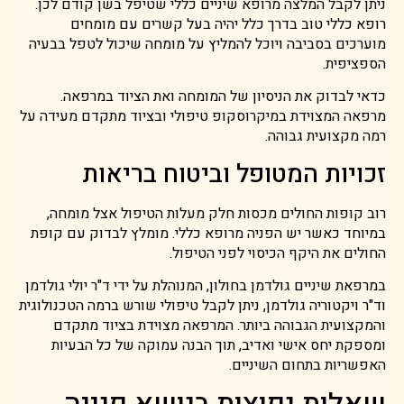
ניתן לקבל המלצה מרופא שיניים כללי שטיפל בשן קודם לכן.
רופא כללי טוב בדרך כלל יהיה בעל קשרים עם מומחים
מוערכים בסביבה ויוכל להמליץ על מומחה שיכול לטפל בבעיה
הספציפית.
כדאי לבדוק את הניסיון של המומחה ואת הציוד במרפאה.
מרפאה המצוידת במיקרוסקופ טיפולי ובציוד מתקדם מעידה על
רמה מקצועית גבוהה.
זכויות המטופל וביטוח בריאות
רוב קופות החולים מכסות חלק מעלות הטיפול אצל מומחה,
במיוחד כאשר יש הפניה מרופא כללי. מומלץ לבדוק עם קופת
החולים את היקף הכיסוי לפני הטיפול.
במרפאת שיניים גולדמן בחולון, המנוהלת על ידי ד"ר יולי גולדמן
וד"ר ויקטוריה גולדמן, ניתן לקבל טיפולי שורש ברמה הטכנולוגית
והמקצועית הגבוהה ביותר. המרפאה מצוידת בציוד מתקדם
ומספקת יחס אישי ואדיב, תוך הבנה עמוקה של כל הבעיות
האפשריות בתחום השיניים.