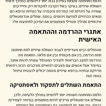
הלסת התחתונה נמצאת בסיכון גבוה יותר לזיהומים במהלך ולאחר
השתלת שיניים, בעיקר בשל הקרבה למקורות רוק וחיידקים.
שמירה על היגיינת פה קפדנית והקפדה על הנחיות הרופא הם
תנאים הכרחיים למניעת זיהומים. בנוסף, שתלים אנדוסטאלים
איכותיים ותהליך סטרילי מצמצמים את הסיכון לתופעות אלו.
אתגרי ההרדמה וההתאמה
האישית
מטופלים רבים מעדיפים לעבור השתלת שיניים לסת תחתונה
תחת הרדמה, בין אם מקומית ובין אם מלאה. התאמת סוג
ההרדמה למצב הבריאותי ולצורכי המטופל עשויה להוות אתגר,
במיוחד אצל אנשים עם מצבים רפואיים מורכבים. הכנה רפואית
מדויקת ובחירה ברופא שיניים מנוסה יכולים להבטיח טיפול
בטוח ונוח.
התאמת השתלים לתפקוד ולאסתטיקה
הלסת התחתונה חשופה יותר ללחצים במהלך הלעיסה, ולכן
שתלים אנדוסטאלים צריכים להיות מותאמים במיוחד לעמידות
גבוהה. עם זאת, יש להתחשב גם באסתטיקה של השיניים