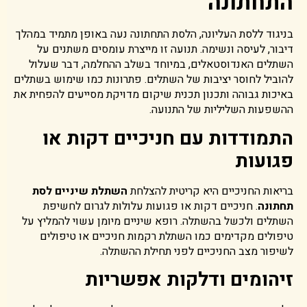
התחתונה
בניגוד ללסת העליונה, הלסת התחתונה נעה באופן מתמיד במהלך
דיבור, לעיסה ונשימה. תנועה זו מייצרת עומסים משתנים על
השתלים האנדוסטאלים, במיוחד בשלב ההחלמה, דבר שעלול
להוביל לחוסר יציבות של השתלים. פתרונות כמו שימוש בשתלים
באיכות גבוהה ותכנון תכנית שיקום מדויקת מסייעים להפחית את
ההשפעות השליליות של התנועה.
התמודדות עם חניכיים דקות או
פגועות
בריאות החניכיים היא קריטית להצלחת
השתלת שיניים לסת
תחתונה
. חניכיים דקות או פגועות עלולות לגרום לחשיפת
השתלים ולכשל בהשתלה. רופא שיניים מיומן עשוי להמליץ על
טיפולים מקדימים כמו השתלת רקמות חניכיים או טיפולים
לשיפור מצב החניכיים לפני תחילת ההשתלה.
זיהומים ודלקות אפשריות