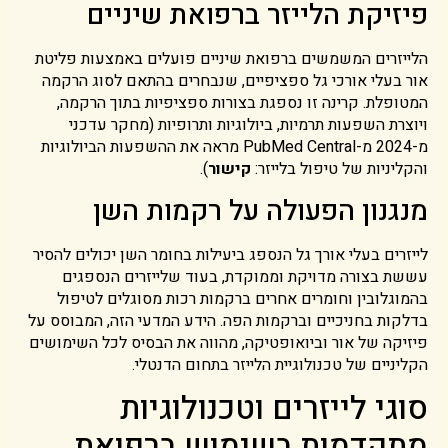
פיזיקת הלייזר ברפואת שיניים
הלייזרים המשמשים ברפואת שיניים פועלים באמצעות פליטת
אור בעלי אורכי גל ספציפיים, שנבחרים בהתאם לסוג הרקמה
המטופלת. קרינה זו נספגת בצורות ספציפיות בתוך הרקמה,
ויוצרת השפעות תרמיות, ביולוגיות ותרופיות (מחקר עדכני
מ-2024 מ-PubMed Central מראה את ההשפעות הביולוגיות
והקליניות של טיפול בלייזר:
קישור
).
מנגנון הפעולה על רקמות השן
לייזרים בעלי אורך גל הנספג ביעילות בחומר השן יכולים להסיר
עששת בצורה מדויקת וממוקדת, בעוד שלייזרים הנספגים
בהמוגלובין וחומרים אחרים ברקמות רכות מסוגלים לטיפול
בדלקות בחניכיים וברקמות הפה. הידע המדעי הזה, המבוסס על
פיזיקה של אור וביואופטיקה, מהווה את הבסיס לכל השימושים
הקליניים של טכנולוגיית הלייזר בתחום הדנטלי.
סוגי לייזרים וטכנולוגיות
מתקדמות בשימוש ברפואת