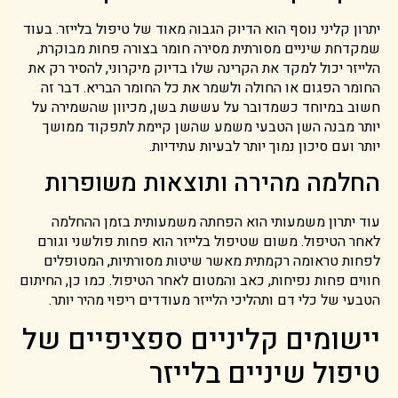
יתרון קליני נוסף הוא הדיוק הגבוה מאוד של טיפול בלייזר. בעוד
שמקדחת שיניים מסורתית מסירה חומר בצורה פחות מבוקרת,
הלייזר יכול למקד את הקרינה שלו בדיוק מיקרוני, להסיר רק את
החומר הפגום או החולה ולשמר את כל החומר הבריא. דבר זה
חשוב במיוחד כשמדובר על עששת בשן, מכיוון שהשמירה על
יותר מבנה השן הטבעי משמע שהשן קיימת לתפקוד ממושך
יותר ועם סיכון נמוך יותר לבעיות עתידיות.
החלמה מהירה ותוצאות משופרות
עוד יתרון משמעותי הוא הפחתה משמעותית בזמן ההחלמה
לאחר הטיפול. משום שטיפול בלייזר הוא פחות פולשני וגורם
לפחות טראומה רקמתית מאשר שיטות מסורתיות, המטופלים
חווים פחות נפיחות, כאב והמטום לאחר הטיפול. כמו כן, החיתום
הטבעי של כלי דם ותהליכי הלייזר מעודדים ריפוי מהיר יותר.
יישומים קליניים ספציפיים של
טיפול שיניים בלייזר