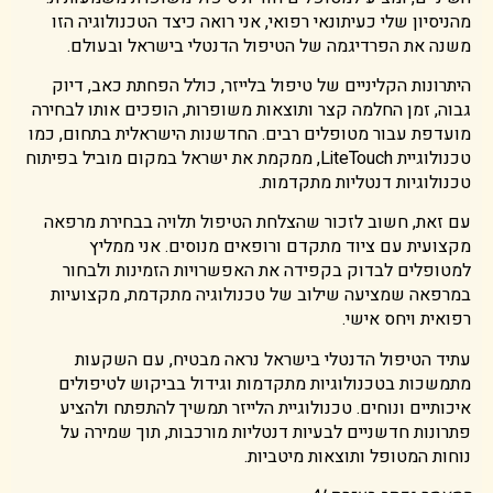
מהניסיון שלי כעיתונאי רפואי, אני רואה כיצד הטכנולוגיה הזו
משנה את הפרדיגמה של הטיפול הדנטלי בישראל ובעולם.
היתרונות הקליניים של טיפול בלייזר, כולל הפחתת כאב, דיוק
גבוה, זמן החלמה קצר ותוצאות משופרות, הופכים אותו לבחירה
מועדפת עבור מטופלים רבים. החדשנות הישראלית בתחום, כמו
טכנולוגיית LiteTouch, ממקמת את ישראל במקום מוביל בפיתוח
טכנולוגיות דנטליות מתקדמות.
עם זאת, חשוב לזכור שהצלחת הטיפול תלויה בבחירת מרפאה
מקצועית עם ציוד מתקדם ורופאים מנוסים. אני ממליץ
למטופלים לבדוק בקפידה את האפשרויות הזמינות ולבחור
במרפאה שמציעה שילוב של טכנולוגיה מתקדמת, מקצועיות
רפואית ויחס אישי.
עתיד הטיפול הדנטלי בישראל נראה מבטיח, עם השקעות
מתמשכות בטכנולוגיות מתקדמות וגידול בביקוש לטיפולים
איכותיים ונוחים. טכנולוגיית הלייזר תמשיך להתפתח ולהציע
פתרונות חדשניים לבעיות דנטליות מורכבות, תוך שמירה על
נוחות המטופל ותוצאות מיטביות.