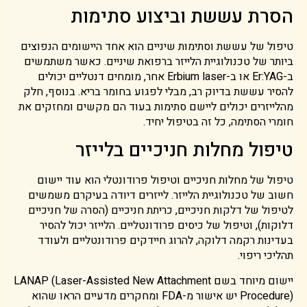
הסרת עששת וביצוע סתימות
טיפול של עששת וסתימות שיניים הוא אחד היישומים הנפוצים
ביותר של טכנולוגיית הלייזר ברפואת שיניים. כאשר משתמשים
ב-Er:YAG או ב-Erbium laser אחר, מומחים דנטליים יכולים
להסיר עששת בדיוק רב, מבלי לפגוע בחומר בריא. בנוסף, חלק
מהלייזרים יכולים ליישם סתימות בעוד הם מקשים ומחזקים את
חומרי הסתימה, כל זה בטיפול יחיד.
טיפול מחלות חניכיים בלייזר
טיפול של מחלות חניכיים וטיפול פרודונטלי הוא עוד יישום
חשוב של טכנולוגיית הלייזר. לייזרים דיודה בעיקרם משמשים
לטיפול של דלקות חניכיים, כריתת חניכיים (הסרה של חניכיים
דלוקות), וטיפול של כיסים פרודונטליים. הלייזר יכול להסיר
בעדינות רקמה דלוקה, להרוג חיידקים פרודונטליים ולעודד
תהליכי ריפוי.
יישום מיוחד בשם LANAP (Laser-Assisted New Attachment
Procedure) יש אישור מ-FDA ומחקרים מדעיים הראו שהוא