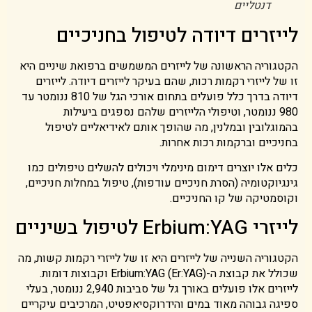
דנטליים
לייזרים דיודה לטיפול בחניכיים
הקטגוריה הראשונה של לייזרים המשמשים ברפואת שיניים היא
זו של לייזרי רקמות רכות, שהם בעיקר לייזרים דיודה. לייזרים
דיודה בדרך כלל פועלים בתחום אורכי הגל של 810 ננומטר עד
980 ננומטר, וטיפולי הלייזרים שלהם נספגים ביעילות
בהמוגלובין ובמלנין, מה שהופך אותם לאידיאליים לטיפול
בחניכיים וברקמות רכות אחרות.
כלים אלו יוצרים דימום מינימלי ויכולים להשלים טיפולים כמו
גינגיוקטומיה (הסרת חניכיים עודפות), טיפול במחלות חניכיים,
וקוסמטיקה של קו החניכיים.
לייזרי Erbium:YAG לטיפול בשיניים
הקטגוריה השנייה של לייזרים היא זו של לייזרי רקמות קשות, מה
שכולל את קבוצת ה-Erbium:YAG (Er:YAG) וקבוצות דומות.
לייזרים אלו פועלים באורך גל של סביבות 2,940 ננומטר, בעלי
ספיגה גבוהה מאוד במים והידרוקסיאפטיט, המרכיבים עיקריים