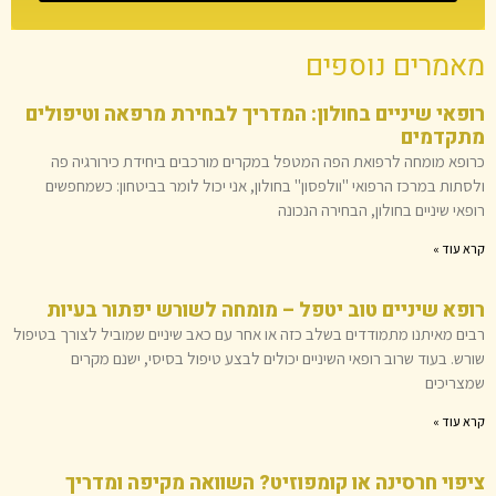
מאמרים נוספים
רופאי שיניים בחולון: המדריך לבחירת מרפאה וטיפולים
מתקדמים
כרופא מומחה לרפואת הפה המטפל במקרים מורכבים ביחידת כירורגיה פה
ולסתות במרכז הרפואי "וולפסון" בחולון, אני יכול לומר בביטחון: כשמחפשים
רופאי שיניים בחולון, הבחירה הנכונה
קרא עוד »
רופא שיניים טוב יטפל – מומחה לשורש יפתור בעיות
רבים מאיתנו מתמודדים בשלב כזה או אחר עם כאב שיניים שמוביל לצורך בטיפול
שורש. בעוד שרוב רופאי השיניים יכולים לבצע טיפול בסיסי, ישנם מקרים
שמצריכים
קרא עוד »
ציפוי חרסינה או קומפוזיט? השוואה מקיפה ומדריך