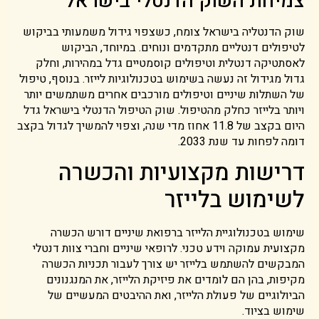
צמיחת השוק הדנטלי בישראל
שוק הדנטליה בישראל צומח, כשצפוי גידול משמעותי בביקוש
לטיפולים דנטליים מתקדמים ונוחים. במיוחד, הביקוש
לאסתטיקה דנטלית וטיפולים קוסמטיים גדל במהירות, וחלק
גדול מגידול זה נעשה בשימוש בטכנולוגיות לייזר. בנוסף, טיפול
של השתלות שיניים וטיפולים מורכבים אחרים משתמשים יותר
ויותר בלייזר כחלק מהטיפול. שוק הטיפול הדנטלי בישראל גדל
היום בקצב של 11.8 אחוז מדי שנה, וצפוי להמשיך לגדול בקצב
דומה לפחות עד שנת 2033.
דרישות מקצועיות והכשרה
לשימוש בלייזר
שימוש בטכנולוגיית הלייזר ברפואת שיניים דורש הכשרה
מקצועית עמוקה וידע טכני. לרופאי שיניים וחברי צוות דנטלי
המבקשים להשתמש בלייזר יש צורך לעבור תכניות הכשרה
מקיפות, בהן הם לומדים את פיזיקת הלייזר, את המנגנונים
הביולוגיים של פעולת הלייזר, ואת ההיבטים המעשיים של
שימוש בציוד.