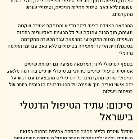
גולדמן, מציעה מגוון רחב של טיפולי שיניים בלייזר, כולל הסרת
עששת ללא כאב, טיפול מחלות חניכיים, וטיפולי שורש
מתקדמים.
המרפאה מצוידת בציוד לייזר חדיש ומספקת אווירה שקטה
ונעימה, תוך הבנה עמוקה של כל הבעיות האפשריות בתחום
השיניים. הצוות המקצועי במרפאה עבר הכשרה מתקדמת
בטכנולוגיית הלייזר ומתמחה בטיפולים ללא כאב עם זמן החלמה
מינימלי.
בנוסף לטיפולי לייזר, המרפאה מציעה גם רפואת שיניים
אסתטית, טיפולי שיניים כירורגיים, טיפולי שיניים בהרדמה מלאה,
וטיפולי שורש מתקדמים. כל הטיפולים מתבצעים עם דגש על
יחס אישי ואדיב, תוך שמירה על הסטנדרטים הגבוהים ביותר של
בטיחות ויעילות.
סיכום: עתיד הטיפול הדנטלי
בישראל
טיפול שיניים בלייזר מהווה מהפכה אמיתית בתחום רפואת
השיניים, ומציע למטופלים חוויית טיפול משופרת משמעותית.