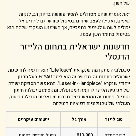
של השן.
זאת אומרת שהם מסוגלים להסיר עששת בדיוק רב, לנקות
שיניים, ואפילו לעצב שיניים בטיפול שורש. גם לייזרים אלו
יכולים לשמש לטיפול בחניכיים, אך השימוש העיקרי שלהם הוא
בטיפול בחומר השן עצמו.
חדשנות ישראלית בתחום הלייזר
הדנטלי
טכנולוגיה מתקדמת שנקראת "LiteTouch" הוא דוגמה לחדשנות
ישראלית בתחום זה. מכשיר זה הוא לייזר Er:YAG בעל תכנון
ייחודי שנקרא "Laser-in-Handpiece", המאפשר הספקה ישירה
של אנרגיית הלייזר לרקמה המטופלת, ומקסימום יכולות חיתוך
וטיפול. פיתוח זה ממחיש כיצד חברות ישראליות מובילות בשוק
העולמי של טכנולוגיות רפואיות דנטליות.
סוג לייזר
אורך גל
יישומים עיקריים
לייזר דיודה
810-980
טיפול חניכיים, רקמות