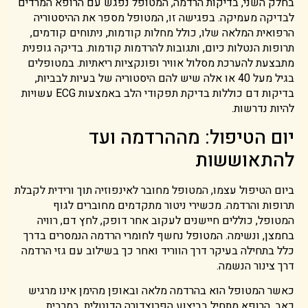
בחלק השני, בדיקות הרדמה, המטופל נפגש עם הרופא המרדים
לבדיקה מעמיקה. בפגישה זו, המטופל מספר את ההיסטוריה
הרפואית המלאה שלו, כולל מחלות קודמות, ניתוחים קודמים,
תרופות הנטלות כיום, ותגובות להרדמות קודמות. בדיקה גופנית
מתבצעת להערכת מסלול אוויר ופונקציות ריאתיות. במטופלים
בגיל מעל 40 או אלה שיש להם היסטוריה של בעיות לבביות,
בדיקות דם כוללות בדיקת תפקודי הלב באמצעות ECG עשויות
להיות נדרשות.
יום הטיפול: מההרדמה ועד
להתאוששות
ביום הטיפול עצמו, המטופל מחובר לאינפוזיה תוך ורידית לקבלת
תרופות והרדמה. מכשירי ניטור מתקדמים מחוברים לגוף
המטופל, כוללים חיישנים לעקוב אחר דופק, לחץ דם, רוויה
בחמצן, ונשימה. המטופל נחשף לחומרי הרדמה הנמסרים בדרך
כלל בתחילה בעיקר דרך הווריד ואחר כך בשילוב עם גזי הרדמה
דרך צינור הנשמה.
כאשר המטופל הוא בהרדמה מלאה ובאופן מהימן אינו מרגיש
כאב, הרופא מתחיל בביצוע הפרוצדורה הדנטלית. במרבית