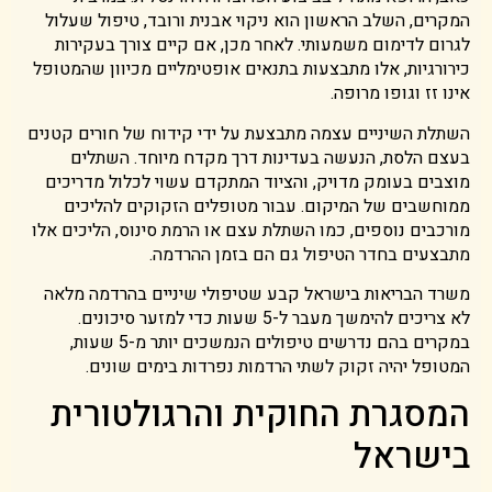
המקרים, השלב הראשון הוא ניקוי אבנית ורובד, טיפול שעלול
לגרום לדימום משמעותי. לאחר מכן, אם קיים צורך בעקירות
כירורגיות, אלו מתבצעות בתנאים אופטימליים מכיוון שהמטופל
אינו זז וגופו מרופה.
השתלת השיניים עצמה מתבצעת על ידי קידוח של חורים קטנים
בעצם הלסת, הנעשה בעדינות דרך מקדח מיוחד. השתלים
מוצבים בעומק מדויק, והציוד המתקדם עשוי לכלול מדריכים
ממוחשבים של המיקום. עבור מטופלים הזקוקים להליכים
מורכבים נוספים, כמו השתלת עצם או הרמת סינוס, הליכים אלו
מתבצעים בחדר הטיפול גם הם בזמן ההרדמה.
משרד הבריאות בישראל קבע שטיפולי שיניים בהרדמה מלאה
לא צריכים להימשך מעבר ל-5 שעות כדי למזער סיכונים.
במקרים בהם נדרשים טיפולים הנמשכים יותר מ-5 שעות,
המטופל יהיה זקוק לשתי הרדמות נפרדות בימים שונים.
המסגרת החוקית והרגולטורית
בישראל