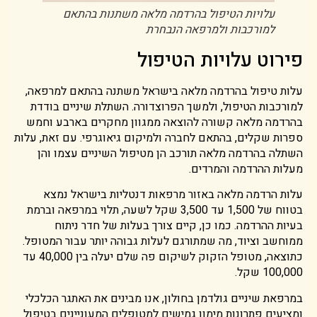
עלויות הטיפול בהרדמה מלאה משתנות בהתאם
למורכבות ולמרפאה הנבחרת
פירוט עלויות הטיפול
עלות טיפול בהרדמה מלאה בישראל משתנה בהתאם למרפאה,
למורכבות הטיפול, ולמשך הפרוצדורה. השתלת שיניים בודדת
בהרדמה מלאה קשורה להוצאה ממגוון מחקרים בארבע וחמש
ספרות שקלים, בהתאם לחברה ולמיקום גיאוגרפי. עם זאת, עלות
השתלה בהרדמה מלאה תורכב הן מטיפול השיניים עצמו והן
מעלות ההרדמה והמרדים.
עלות הרדמה מלאה באזור מרפאות דנטליות בישראל נמצא
בטווח של 1,500 עד 3,500 שקל לשעה, תלוי במרפאה וברמת
בעיות ההרדמה. כמו כן, קיים צורך בעלות של חדר ניתוח
ממוחשב וציוד, מה שמתורגם לעלות גבוהה יותר עבור המטופל.
כתוצאה, מטופל הזקוק לשיקום פה שלם יעלה בין 40,000 עד
100,000 שקל.
במרפאת שיניים גולדמן בחולון, אנו מבינים את האתגר הכלכלי
ומציעים פתרונות מימון גמישים למטופלים המעוניינים בטיפול