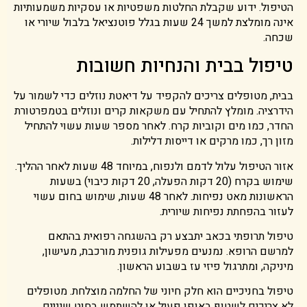
הטיפול. ידוע שקבלת החלטות משפטיות או עסקיות משמעותיות
אינה מומלצת למשך 24 שעות בגלל פוטנציאל בלבול שיורי או
שכחה.
טיפול בבית והנחיות חשובות
בבית, מטופלים צריכים להקפיד על דיאטת נוזלים כדי לשמור על
הידרציה. מומלץ להתחיל עם משקאות קרים ונוזלים בטמפרטורת
החדר, כמו מים וקוביות קרח. לאחר מספר שעות עשוי להתחיל
מזון רך, כמו מרקים או דייסות דלילות.
אזור הטיפול עלול לדמם ולנפוח, במיוחד 48 שעות לאחר ההליך.
שימוש בקרח (20 דקות הפעלה, 20 דקות כיבוי) בשעות
הראשונות מאט נפיחות. לאחר 48 שעות, שימוש בחום עשוי
לעזור בהפחתת נפיחות שיורית.
טיפול תרופתי בכאב יתבצע רק בהשגחה רפואית בהתאם
למרשם הרופא. נמנעים מפעילות גופנית מורכבת, מעישון,
מיניקה, ומתרגול פיזי עז בשבוע הראשון.
טיפול בחניכיים הוא חלק חיוני של החלמה מוצלחת. מטופלים
לא צריכים לשטוף באופן פעיל או להשתמש בחוט שיניים