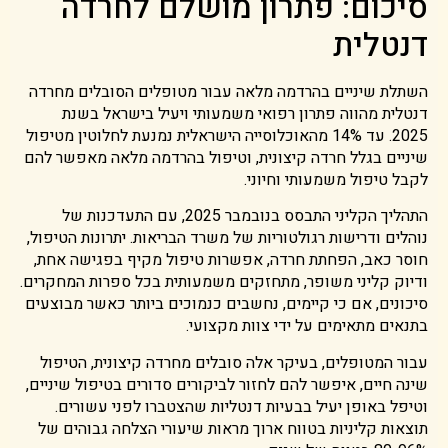
סיכום: פתרון מושלם לחרדה
דנטלית
השתלת שיניים בהרדמה מלאה עבור מטופלים הסובלים מחרדה
דנטלית מהווה פתרון רפואי משמעותי ויעיל בישראל בשנת
2025. עד 14% מהאוכלוסייה הישראלית נמנעת לחלוטין מטיפול
שיניים בגלל חרדה קיצונית, וטיפול בהרדמה מלאה מאפשר להם
לקבל טיפול משמעותי וחיוני.
התהליך הקליני התבסס בנובמבר 2025, עם התעדכנות של
נוהלים ודרישות רגולטוריות של משרד הבריאות. יתרונות הטיפול,
חוסר כאב, הפחתת חרדה, אפשרות טיפול מקיף בפגישה אחת,
ודיוק קליני משופר, מתחזקים משמעותית בכל ספרות המחקרים.
סיכונים, אם כי קיימים, נחשבים כנמוכים ביותר כאשר מבוצעים
בתנאים מתאימים על ידי צוות מקצועי.
עבור המטופלים, בעיקר אלה סובלים מחרדה קיצונית, הטיפול
שינה חיים, איפשר להם לחזור לביקורים סדורים בטיפול שיניים,
וטיפל באופן יעיל בבעיות דנטליות שהצטברו לפני עשורים.
תוצאות קליניות בטווח ארוך מראות שיעורי הצלחה גבוהים של