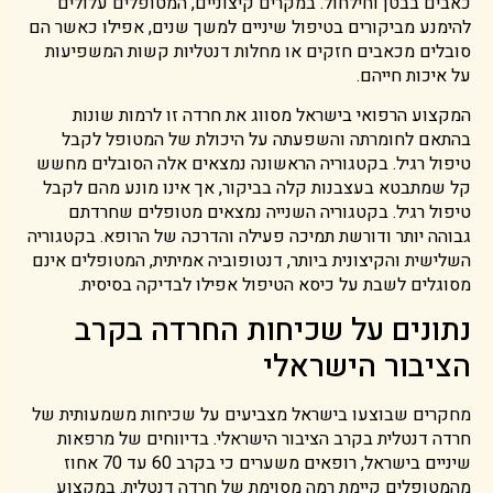
כאבים בבטן וחילחול. במקרים קיצוניים, המטופלים עלולים
להימנע מביקורים בטיפול שיניים למשך שנים, אפילו כאשר הם
סובלים מכאבים חזקים או מחלות דנטליות קשות המשפיעות
על איכות חייהם.
המקצוע הרפואי בישראל מסווג את חרדה זו לרמות שונות
בהתאם לחומרתה והשפעתה על היכולת של המטופל לקבל
טיפול רגיל. בקטגוריה הראשונה נמצאים אלה הסובלים מחשש
קל שמתבטא בעצבנות קלה בביקור, אך אינו מונע מהם לקבל
טיפול רגיל. בקטגוריה השנייה נמצאים מטופלים שחרדתם
גבוהה יותר ודורשת תמיכה פעילה והדרכה של הרופא. בקטגוריה
השלישית והקיצונית ביותר, דנטופוביה אמיתית, המטופלים אינם
מסוגלים לשבת על כיסא הטיפול אפילו לבדיקה בסיסית.
נתונים על שכיחות החרדה בקרב
הציבור הישראלי
מחקרים שבוצעו בישראל מצביעים על שכיחות משמעותית של
חרדה דנטלית בקרב הציבור הישראלי. בדיווחים של מרפאות
שיניים בישראל, רופאים משערים כי בקרב 60 עד 70 אחוז
מהמטופלים קיימת רמה מסוימת של חרדה דנטלית. במקצוע