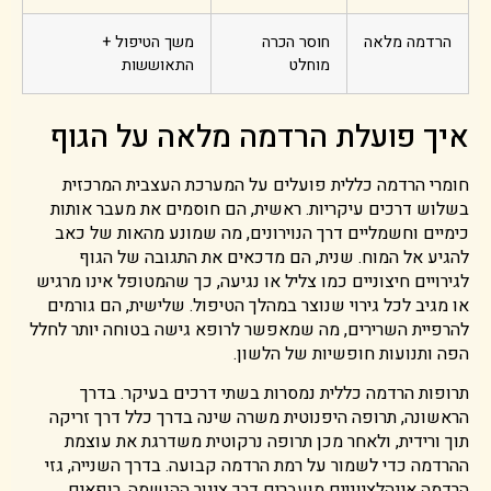
הרדמה מלאה
חוסר הכרה
משך הטיפול +
מוחלט
התאוששות
איך פועלת הרדמה מלאה על הגוף
חומרי הרדמה כללית פועלים על המערכת העצבית המרכזית
בשלוש דרכים עיקריות. ראשית, הם חוסמים את מעבר אותות
כימיים וחשמליים דרך הנוירונים, מה שמונע מהאות של כאב
להגיע אל המוח. שנית, הם מדכאים את התגובה של הגוף
לגירויים חיצוניים כמו צליל או נגיעה, כך שהמטופל אינו מרגיש
או מגיב לכל גירוי שנוצר במהלך הטיפול. שלישית, הם גורמים
להרפיית השרירים, מה שמאפשר לרופא גישה בטוחה יותר לחלל
הפה ותנועות חופשיות של הלשון.
תרופות הרדמה כללית נמסרות בשתי דרכים בעיקר. בדרך
הראשונה, תרופה היפנוטית משרה שינה בדרך כלל דרך זריקה
תוך ורידית, ולאחר מכן תרופה נרקוטית משדרגת את עוצמת
ההרדמה כדי לשמור על רמת הרדמה קבועה. בדרך השנייה, גזי
הרדמה אינהלציוניים מועברים דרך צינור ההנשמה. רופאים