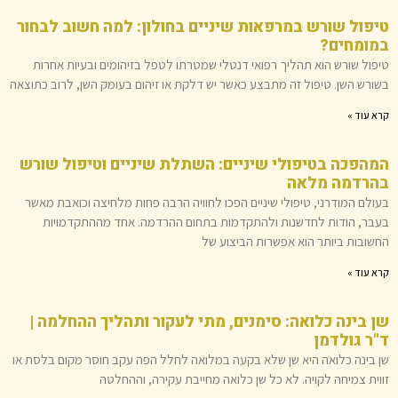
טיפול שורש במרפאות שיניים בחולון: למה חשוב לבחור
במומחים?
טיפול שורש הוא תהליך רפואי דנטלי שמטרתו לטפל בזיהומים ובעיות אחרות
בשורש השן. טיפול זה מתבצע כאשר יש דלקת או זיהום בעומק השן, לרוב כתוצאה
קרא עוד »
המהפכה בטיפולי שיניים: השתלת שיניים וטיפול שורש
בהרדמה מלאה
בעולם המודרני, טיפולי שיניים הפכו לחוויה הרבה פחות מלחיצה וכואבת מאשר
בעבר, הודות לחדשנות ולהתקדמות בתחום ההרדמה. אחד מההתקדמויות
החשובות ביותר הוא אפשרות הביצוע של
קרא עוד »
שן בינה כלואה: סימנים, מתי לעקור ותהליך ההחלמה |
ד"ר גולדמן
שן בינה כלואה היא שן שלא בקעה במלואה לחלל הפה עקב חוסר מקום בלסת או
זווית צמיחה לקויה. לא כל שן כלואה מחייבת עקירה, וההחלטה