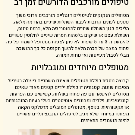
טיפולים מורכבים הדורשים זמן רב
מטופלים הזקוקים לטיפולים דנטליים מורכבים ארוכי משך
נתונים לעתים קרובות לעבור השתלות שיניים בהרדמה מלאה.
הליכים כגון השתלת שיניים למחוסרי פה מלא, הרמת סינוס,
השתלת עצם או שיקום בלסתות חסרות שיניים לחלוטין עשויים
להימשך מ־3 עד 5 שעות. לא ניתן לצפות ממטופל לשמור על פה
פתוח במצב של הכרה מלאה למשך תקופה כל כך ממושכת
מבלי לסבול מעייפות ואי נוחות חמורה.
מטופלים מיוחדים ומוגבלויות
קבוצה נוספת כוללת מטופלים שאינם משתפים פעולה בטיפול
מסיבות שונות. קטגוריה זו כוללת ילדים קטנים מאוד שאינם
מסוגלים להישאר עם פה פתוח בשלווה, קשישים עם הפרעות
קוגניטיביות, וילדים ומבוגרים אוטיסטיים בעלי בעיות התנהגותיות
או תקשורתיות. בנוסף, מטופלים הסובלים מרפלקס הקאה
מפותח במיוחד שלא מגיב לטיפולים קונבנציונליים עשויים
להיות מועמדים מתאימים.