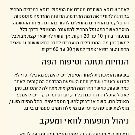
לאחר שרופא השיניים מסיים את הטיפול, רופא המרדים מתחיל
בהדרגה להוריד את רמת ההרדמה. תרופות ההרדמה מופסקות
והרפלקסים החיוניים מתחילים לחזור בהדרגה. צינור ההנשמה
מוסר כאשר המטופל מתחיל להתעורר. המטופל בדרך כלל
מתעורר בתוך 10 עד 20 דקות, אך עשוי להישאר קצת מבולבל
למשך זמן מה. המטופלים מועברים לחדר התאוששות ונשארים
תחת ניטור רפואי צמוד למשך 30 עד 60 דקות.
הנחיות תזונה וטיפוח הפה
בשעות הראשונות לאחר הטיפול, יש להימנע מאכילה כדי לא
לפגוע באזור שעדיין תחת השפעת ההרדמה המקומית. לאחר
כמה שעות, כאשר ההרדמה המקומית מתחילה להתפוגג, ניתן
לאכול אוכל רך וקר כגון גלידה, יוגורט ומרק קר. יש להימנע
מאוכל חם, קשה או דביק למשך מספר ימים. החל מהיום השני,
מומלצת שטיפה עדינה עם מי מלח חמים פעמיים ביום.
ניהול תופעות לוואי ומעקב
נפיחות היא תופעה תקינה בימים הראשונים ומגיעה לשיא