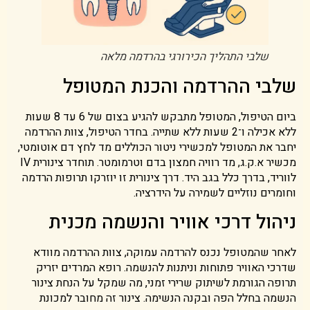
שלבי התהליך הכירורגי בהרדמה מלאה
שלבי ההרדמה והכנת המטופל
ביום הטיפול, המטופל מתבקש להגיע בצום של 6 עד 8 שעות
ללא אכילה ו־2 שעות ללא שתייה. בחדר הטיפול, צוות ההרדמה
יחבר את המטופל למכשירי ניטור הכוללים מד לחץ דם אוטומטי,
מכשיר א.ק.ג, מד רוויה חמצון בדם וטרמומטר. תוחדר צינורית IV
לווריד, בדרך כלל בגב היד. דרך צינורית זו יוזרקו תרופות הרדמה
וחומרים נוזליים לשמירה על הידרציה.
ניהול דרכי אוויר והנשמה מכנית
לאחר שהמטופל נכנס להרדמה עמוקה, צוות ההרדמה מוודא
שדרכי האוויר פתוחות וניתנות להנשמה. רופא המרדים יזריק
תרופה הגורמת לשיתוק שרירי זמני, מה שמקל על הנחת צינור
הנשמה בחלל הפה ובקנה הנשימה. צינור זה מחובר למכונת