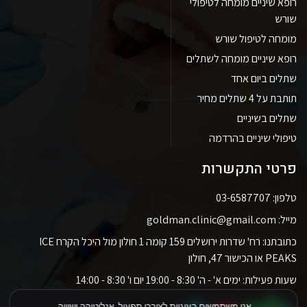
רופא שיניים מומחה לטיפולי
שורש
מומחה לטיפול שורש
רופא שיניים מומחה לשתלים
שתלים ביום אחד
תותבת על 4 שתלים מחיר
שתלים בשיניים
טיפולי שיניים בהרדמה
פרטי התקשרות
טלפון: 03-6587707
מייל: goldman.clinic@gmail.com
כתובתנו: רח' שדרות ירושלים 159 קומה 1 חולון מול היכל הקרח ICE
PEAKS או הכישור 47, חולון
שעות פעילות: ימים א' - ה' 8:30 - 19:00 יום ו' 8:30 - 14:00
אנו משתמשים בעוגיות לצורכי תפעול, אנליטיקה ושיווק.