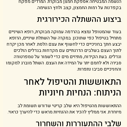
הנשמה המבטיחה אספקת חמצן מבוקרת. המרדים מפקח
בקפדנות על רמות החמצון, קצב ולחץ הנשימה.
ביצוע ההשתלה הכירורגית
בעוד שהמטופל נמצא בהרדמה עמוקה מבוקרת, רופא השיניים
מתחיל בטיפול כפי שתוכנן. במקרה של השתלת שיניים, הרופא
יבצע חתך בחניכיים כדי לחשוף את עצם הלסת. לאחר מכן יקדח
לתוך העצם בשלבים הדרגתיים עם מקדחות בגדלים הולכים
וגדלים. בעת הקידוח, מתיזים מים כדי לשמור על טמפרטורה
סבירה ולא לחמם יתר על המידה את העצם. השתל מוברג למקומו
והחניכיים סביבו נתפרות.
התאוששות והטיפול לאחר
הניתוח: הנחיות חיוניות
ההתאוששות מהטיפול היא שלב קריטי שדורש תשומת לב
מיוחדת. אני ממליץ להכיר את ההנחיות מראש כדי להיערך כראוי.
שלבי ההתעוררות והשחרור