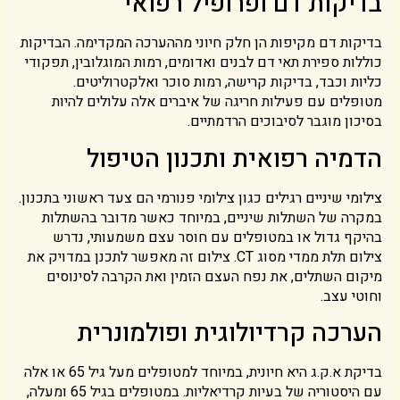
בדיקות דם ופרופיל רפואי
בדיקות דם מקיפות הן חלק חיוני מההערכה המקדימה. הבדיקות
כוללות ספירת תאי דם לבנים ואדומים, רמות המוגלובין, תפקודי
כליות וכבד, בדיקות קרישה, רמות סוכר ואלקטרוליטים.
מטופלים עם פעילות חריגה של איברים אלה עלולים להיות
בסיכון מוגבר לסיבוכים הרדמתיים.
הדמיה רפואית ותכנון הטיפול
צילומי שיניים רגילים כגון צילומי פנורמי הם צעד ראשוני בתכנון.
במקרה של השתלות שיניים, במיוחד כאשר מדובר בהשתלות
בהיקף גדול או במטופלים עם חוסר עצם משמעותי, נדרש
צילום תלת ממדי מסוג CT. צילום זה מאפשר לתכנן במדויק את
מיקום השתלים, את נפח העצם הזמין ואת הקרבה לסינוסים
וחוטי עצב.
הערכה קרדיולוגית ופולמונרית
בדיקת א.ק.ג היא חיונית, במיוחד למטופלים מעל גיל 65 או אלה
עם היסטוריה של בעיות קרדיאליות. במטופלים בגיל 65 ומעלה,