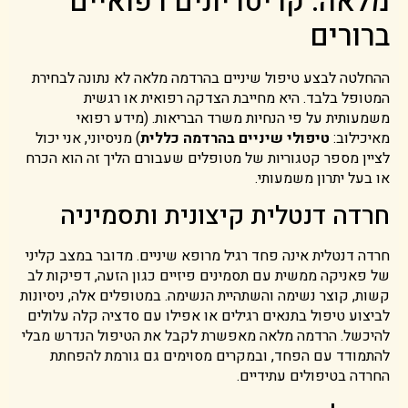
מלאה: קריטריונים רפואיים
ברורים
ההחלטה לבצע טיפול שיניים בהרדמה מלאה לא נתונה לבחירת
המטופל בלבד. היא מחייבת הצדקה רפואית או רגשית
משמעותית על פי הנחיות משרד הבריאות. (מידע רפואי
מאיכילוב:
טיפולי שיניים בהרדמה כללית
) מניסיוני, אני יכול
לציין מספר קטגוריות של מטופלים שעבורם הליך זה הוא הכרח
או בעל יתרון משמעותי.
חרדה דנטלית קיצונית ותסמיניה
חרדה דנטלית אינה פחד רגיל מרופא שיניים. מדובר במצב קליני
של פאניקה ממשית עם תסמינים פיזיים כגון הזעה, דפיקות לב
קשות, קוצר נשימה והשתהיית הנשימה. במטופלים אלה, ניסיונות
לביצוע טיפול בתנאים רגילים או אפילו עם סדציה קלה עלולים
להיכשל. הרדמה מלאה מאפשרת לקבל את הטיפול הנדרש מבלי
להתמודד עם הפחד, ובמקרים מסוימים גם גורמת להפחתת
החרדה בטיפולים עתידיים.