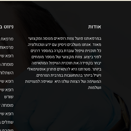
אודות
ניווט 
במרפאתנו פועל צוות רופאים מנוסה ומקצועי
מרפאת שי
מאוד. אנחנו משלבים ניסיון עם ידע וטכנולוגיה.
מרפאות ש
כל תוכנית טיפול עוברת בקרה במספר דרגים
רופא שינ
לפני ביצוע. צוות מקצועי של מספר מומחים
יבחר בקפידה את תוכנית הטיפול המתאימה
מומחה חנ
ביותר. מטרתנו היא להתאים פתרון אופטימאלי
השתלות ש
ויעיל ביותר בהתחשבות במרבית הגורמים.
רופא שיני
המשימה של הצוות שלנו היא שאיפה למצוינות
ושלמות.
רופא שינ
שורש
מומחה ל
רופא שי
שתלים ב
תותבת על 4 שתלים