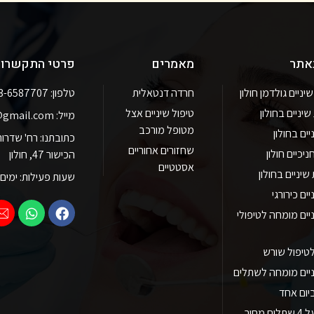
באתר
מאמרים
פרטי התקשרו
ניים גולדמן חולון
חרדה דנטאלית
טלפון: 03-6587707
יניים בחולון
טיפול שיניים אצל
מייל: goldman.clinic@gmail.com
מטופל מורכב
יים בחולון
שחזורים אחוריים
יכיים חולון
הכישור 47, חולון
אסטטיים
יניים בחולון
שעות פעילות: ימים א' - ה' 8:30 - 19:00 יום
ים כירורגי
יים מומחה לטיפולי
טיפול שורש
ניים מומחה לשתלים
יום אחד
 מחיר