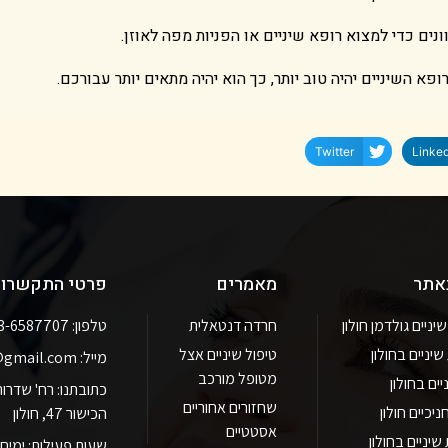
 כדי למצוא רופא שיניים או הפניות מפה לאוזן.
 השיניים יהיה טוב יותר, כך הוא יהיה מתאים יותר עבורכם.
Twitter
Linked
באתר
מאמרים
פרטי התקשרו
ניים גולדמן חולון
חרדה דנטאלית
טלפון: 03-6587707
יניים בחולון
טיפול שיניים אצל
מייל: goldman.clinic@gmail.com
מטופל מורכב
יים בחולון
שחזורים אחוריים
יכיים חולון
הכישור 47, חולון
אסטטיים
יניים בחולון
שעות פעילות: ימים א' - ה' 8:30 - 19:00 יום