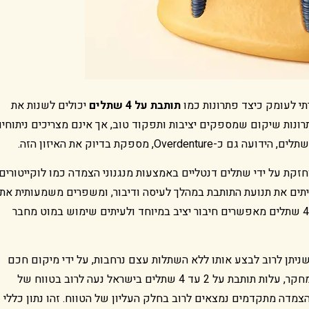
י לעומק כיצד פתרונות כמו
תותבת על 4 שתלים
יכולים לשנות את
רונות שיקום שמספקים יציבות ותפקוד טוב, אך אינם מצריכים ניתוחי
O היא תותבת נשלפת המוחזקת על ידי שתלים דנטליים באמצעות מנגנוני הצמדה כמו לוקייטורים,
ים את תנועת התותבת במהלך לעיסה ודיבור, ומשפרים משמעותית את
תחושת היציבות בהשוואה לתותבת רגילה. בלסת התחתונה, 4 שתלים מאפשרים חיבור יציב במיוחד ולעיתים שימוש במוט מחבר
ניתן לרוב לבצע אותו ללא השתלות עצם נרחבות, על ידי מיקום חכם
של השתלים באזורים בעלי נפח עצם מספיק. לפי נתוני המחקר, עלות תותבת על 2 עד 4 שתלים בישראל נעה לרוב בטווח של
כאשר 4 שתלים עם מנגנוני הצמדה מתקדמים נמצאים לרוב בחלק העליון של הטווח. זהו נתון כללי