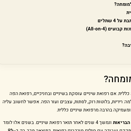
למומחה?
ית
4 שתלים
ים (All-on-4)
בה?
מומחה?
ללית. אם רפואת שיניים עוסקת בשיניים ובחניכיים, רפואת הפה
ריריות, בלוטות רוק, לסתות, עצבים ועור הפה. אפשר לחשוב עליה
ומעמיקה בהרבה מרפואת שיניים כללית.
הבריאות
ונמשך 4 שנים לאחר תואר רפואת שיניים. בשנים אלו לומד
המתמחה אבחון קליני מעמיק, פתולוגיה אוראלית, דימות מתקדם ועבודה עם חולים מורכבים רפואית. כתוצאה מכך, רק כ-8%