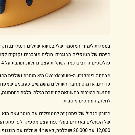
במסגרת לימודי המוסמך שלי בנושא שתלים דנטליים, חקרת
חייהם של מטופלים מבוגרים. חולים מורכבים זקוקים לפת
פולשניים נרחבים כמו השתלות עצם גדולות. תותבת על 4 שתלים, הידועה גם כ-Overdenture, מספקת בדיוק את האיזון הזה.
מבחינה ביומכנית, ה-verdenture
כדורים, או מוט מחבר. השתלים משמשים כעוגנים שמפחית
לחלוקת עומסים מיטבית.
היתרון הגדול של פתרון זה למטופלים עם חוסר עצם הוא ש
12,000 עד 20,000 ₪ ללסת, 