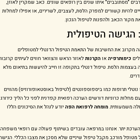
ים "מסתובבים" איתו שנים בין רופאים שונים. כאב שמקרין לאוזן,
יים להיות קשורים למפרק הלסת, לעצבים, לשרירים, או אפילו למחלות
 מקור הכאב ולהפנות לטיפול הנכון.
 הגישה הטיפולית
רואה מקרוב את החשיבות של התאמת הטיפול הדנטלי למטופלים
לים
כימותרפיה
או
הקרנות
לאזור הראש והצוואר חווים לעיתים קרובות
עה בעצמות הלסת. טיפול דנטלי בתקופה זו חייב להיעשות בתיאום מלא
רים.
ו נוטלי תרופות כמו ביספוספונטים (לטיפול באוסטאופורוזיס) מהווים
 מחלות כרוניות דורשים הערכה רפואית קפדנית לפני כל הליך כירורגי,
עולה משמעותית.
מומחה לרפואת הפה
יודע לנהל את הסיכונים הללו
 להערכת יתר. אנחנו במרפאה עובדים בשיתוף פעולה עם רופאי משפחה,
כל מטופל מורכב מקבל טיפול שיניים שלא מסכן את מצבו הכללי. הגישה