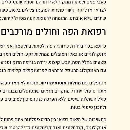
כאבי פנים ולסתות ממקור לא ידוע הם תסמין שמטופלים רב
לצוואר או לרקה, קשיי פתיחת הפה, או צלילים בלסת, עשו
שיניים שלא אובחנו. המומחה לרפואת הפה מסוגל לזהות את
רפואת הפה וחולים מורכבים:
כרופא בכיר ביחידת כירורגיה פה ולסתות בוולפסון, אני 
אונקולוגיים או כאלו הסובלים ממחלות רקע. חולים המקב
פצעים בחלל הפה, יובש קיצוני, ירידה בזרימת הרוק ופגי
עם האונקולוג המטפל ובהתאם לפרוטוקולים קליניים מוגד
מטופלים עם
מחלות אוטואימוניות
, סוכרת לא מאוזנת, א
אתגר טיפולי ייחודי. מחקרים מראים שמטופלים מבוגרים עם
כולל השתלות שיניים. ללא הערכה כזו, הסיכון לסיבוכים 
ולתכנן טיפול בטוח.
החשיבות של תיאום רפואי בין הדיסציפלינות אינה ניתנת
אונקולוגים, קרדיולוגים ואנדוקרינולוגים כדי להבטיח ש