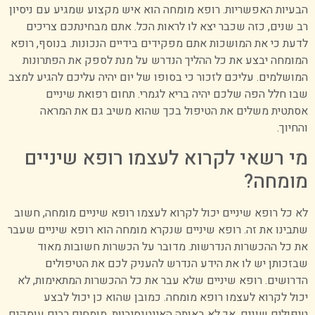
הבעיות האפשריות. רופא מומחה הוא איש מקצוע שמגיע עם ניסיון
רב שנים, כזה שכבר יצא לו לראות הכל. אתם מבחינתכם צריכים
לדעת כי את המושכות אתם מפקידים בידיים הנכונות. בנוסף, רופא
המומחה יבצע את כל ההליך הנדרש על מנת לספק את הפתרונות
המושלמים. עליכם לזכור כי בסופו של יום יהיה עליכם להגיע למצב
שבו חלל הפה שלכם יהיה בריא לגמרי.
תחום רפואת שיניים
אסתטית משלים את הטיפול בכך שהוא משיב גם את המראה
והחיוך.
מי רשאי לקרוא לעצמו רופא שיניים
מומחה?
לא כל רופא שיניים יכול לקרוא לעצמו רופא שיניים מומחה, חשוב
שתבינו את זה. רופא שיניים שנקרא מומחה הוא רופא שיניים שעבר
את כל ההכשרות הנדרשות. מדובר על הכשרות חשובות מאוד
שבזכותן יש לו את הידע הנדרש להעניק לכם את הטיפולים
הדרושים. רופא שיניים שלא עבר את כל ההכשרות המתאימות, לא
יכול לקרוא לעצמו רופא מומחה. כמובן שהוא כן יכול לבצע
טיפולים שונים, אך לא באותה האינטנסיביות.
מומחים רבים עוסקים