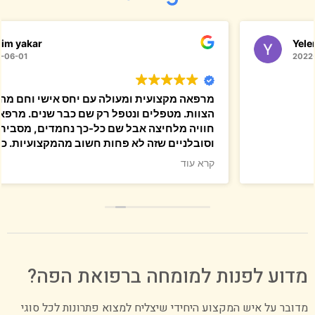
Yelena Rozenberg
2022-06-26
מטופלים כל המשפחה
שנים רבות
המרפאה הכי טובה בעיר חולון
יחס אנוש מעולה ציוד הכי חדיש ומתקדם
הצוות מקצועי ביותר
קרא עוד
ממליצים בחום!
מדוע לפנות למומחה ברפואת הפה?
מדובר על איש המקצוע היחידי שיצליח למצוא פתרונות לכל סוגי