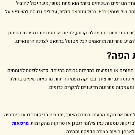
ד הגורמים השכיחים ביותר הוא מתח נפשי, אשר יכול להוביל
להתפרצות פצעים במצבים רגישים. חוסרים תזונתיים, במיוחד של ויטמין B12, ברזל וחומצה פולית, עלולים גם הם להשפיע על
ת מערכתיות כמו מחלת קרוהן, לופוס או הפרעות במערכת החיסון.
הציע פתרונות מותאמים לכל מטופל בהתאם לצרכיו הרפואיים.
 הפה
?
מורים או מופיעים בתדירות גבוהה במיוחד, כדאי לפנות למומחים
פוסקים, יש צורך בבדיקה מעמיקה יותר. מרפאות שיניים בחולון
ומעניקות פתרונות חדשניים למקרים כרוניים.
הות את מקור הבעיה. במידת הצורך, יתבצעו בדיקות דם או ביופסיה
קות נוספות כמו צילומי רנטגן או סריקות מתקדמות.
מרפאות
אבחן בעיות בצורה מדויקת ומהירה.