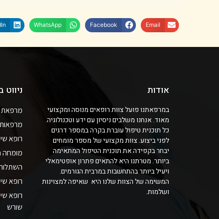
In
WhatsApp
Facebook
Email
אודות
ניווט 
במרפאתנו פועל צוות רופאים מנוסה ומקצועי
מרפאת שי
מאוד. אנחנו משלבים ניסיון עם ידע וטכנולוגיה.
מרפאות ש
כל תוכנית טיפול עוברת בקרה במספר דרגים
רופא שינ
לפני ביצוע. צוות מקצועי של מספר מומחים
יבחר בקפידה את תוכנית הטיפול המתאימה
מומחה חנ
ביותר. מטרתנו היא להתאים פתרון אופטימאלי
השתלות ש
ויעיל ביותר בהתחשבות במרבית הגורמים.
רופא שיני
המשימה של הצוות שלנו היא שאיפה למצוינות
ושלמות.
רופא שינ
שורש