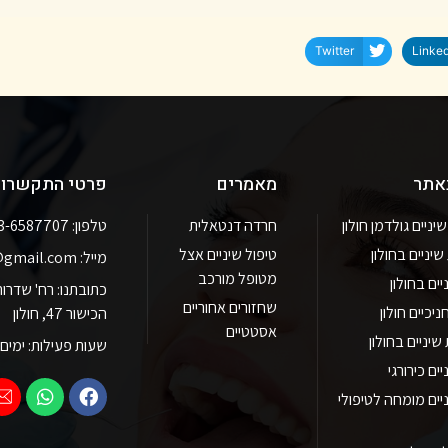
Twitter
Linked
באתר
מאמרים
פרטי התקשרו
ניים גולדמן חולון
חרדה דנטאלית
טלפון: 03-6587707
יניים בחולון
טיפול שיניים אצל
מייל: goldman.clinic@gmail.com
מטופל מורכב
יים בחולון
שחזורים אחוריים
יכיים חולון
הכישור 47, חולון
אסטטיים
יניים בחולון
שעות פעילות: ימים א' - ה' 8:30 - 19:00 יום
ים כירורגי
יים מומחה לטיפולי