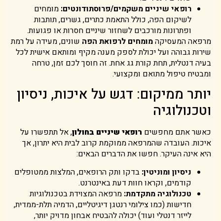
רופאי שיניים משקמים/פרוסתודונטים:
מומחים
לשיקום הפה, כולל התאמת כתרים, גשרים, תותבות
ופתרונות מורכבים לשחזור שיניים חסרות או פגועות.
מרפאה המעסיקה
מומחים לרפואת הפה
שונים, מעידה על רמת
שירות גבוהה ועל יכולת לספק מענה מקיף ומותאם אישית לכל
בעיה דנטלית, תחת קורת גג אחת. זה חוסך לכם זמן, טרחה
ומבטיח טיפול מתואם ומקצועי.
יותר ממיקום: דגש על איכות, ניסיון
וטכנולוגיה
כאשר אתם מחפשים
רופאי שיניים בחולון
, אל תתפשרו על
איכות. העובדה שהמרפאה ממוקמת קרוב לבית היא יתרון, אך
היא אינה העיקר. חפשו את הדברים הבאים:
ניסיון ומוניטין:
בדקו ותק הרופאים, המלצות ממטופלים
קודמים, וקראו חוות דעת באינטרנט.
טכנולוגיה מתקדמת:
מרפאה המצוידת בטכנולוגיות
חדישות (כמו צילומי רנטגן דיגיטליים, הדמיה תלת-ממדית,
לייזר דנטלי ועוד) יכולה להבטיח אבחון מדויק יותר,