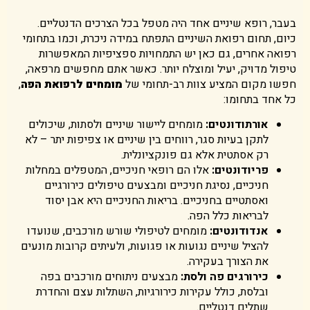
בעבר, רופא שיניים אחד היה מטפל בכל הצרכים הדנטליים.
כיום, תחום רפואת השיניים התפתח במידה ניכרת, וכמו בתחומי
רפואה אחרים, גם כאן יש התמחויות ספציפיות המאפשרות
טיפול מדויק, יעיל ומוצלח יותר. כאשר אתם מחפשים מרפאה,
חפשו מקום המציע צוות רב-תחומי של
מומחים לרפואת הפה
,
כל אחד בתחומו:
אורתודונטים:
מומחים ליישור שיניים ולסתות, שיכולים
לתקן בעיות סגר, רווחים בין שיניים או צפיפות יתר – לא
רק אסתטית אלא גם פונקציונלית.
פריודונטים:
אלו הם רופאי חניכיים, המטפלים במחלות
חניכיים, נסיגת חניכיים ומבצעים טיפולים כירורגיים
ואסתטיים בחניכיים. בריאות החניכיים היא אבן יסוד
לבריאות כלל הפה.
אנדודונטים:
מומחים לטיפולי שורש מורכבים, שנועדו
להציל שיניים נגועות או פגועות, ולעיתים קרובות מונעים
את הצורך בעקירה.
כירורגים פה ולסת:
מבצעים ניתוחים מורכבים בפה
ובלסת, כולל עקירות כירורגיות, השתלות עצם והחדרת
שתלים דנטליים.