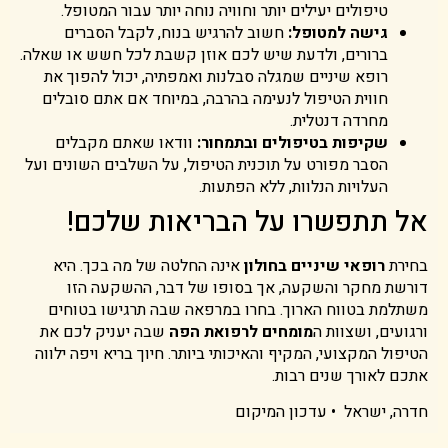
טיפולים יעילים יותר וחוויה נוחה יותר עבור המטופל.
גישה למטופל:
חשוב להרגיש בנוח, לקבל הסברים
ברורים, ולדעת שיש לכם אוזן קשבת לכל חשש או שאלה.
רופא שיניים שמגלה סבלנות ואמפתיה, יכול להפוך את
חווית הטיפול לנעימה בהרבה, במיוחד אם אתם סובלים
מחרדה דנטלית.
שקיפות בטיפולים ובתמחור:
וודאו שאתם מקבלים
הסבר מפורט על תוכנית הטיפול, על השלבים השונים ועל
העלויות הנלוות, ללא הפתעות.
אל תתפשרו על הבריאות שלכם!
בחירת
רופאי שיניים בחולון
אינה החלטה של מה בכך. היא
דורשת מחקר והשקעה, אך בסופו של דבר, ההשקעה הזו
משתלמת בטווח הארוך. בחרו במרפאה שבה תרגישו בטוחים
ורגועים, ושצוות ה
מומחים לרפואת הפה
שבה יעניק לכם את
הטיפול המקצועי, המקיף והאיכותי ביותר. חיוך בריא ויפה ילווה
אתכם לאורך שנים רבות.
חדרה, ישראל
•
עדכון המיקום