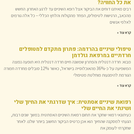
את כל החוויה?
רבים מאיתנו דוחים את הביקור אצל רופא השיניים עד לרגע האחרון. החשש
מהכאב, הרגישות לטיפולים, הפחד מהקולות והלחץ הכללי – כל אלה גורמים
לאלפי אנשים
קרא עוד »
טיפולי שיניים בהרדמה: פתרון מתקדם למטופלים
חרדתיים במרפאת גולדמן
מבוא: חרדה דנטלית והפתרון שמשנה חיים חרדה דנטלית היא תופעה נפוצה
המשפיעה על כ-36% מהאוכלוסייה בישראל, כאשר 12% סובלים מחרדה חמורה
הגורמת להימנעות מוחלטת מטיפולי
קרא עוד »
רפואת שיניים אסתטית: איך שדרגתי את החיוך שלי
ושינתי את החיים שלי
כעיתונאי רפואי שחקר את תחום רפואת השיניים האסתטית במשך שנים רבות,
הגעתי למסקנה שהחיוך הוא אכן כרטיס הביקור החשוב ביותר שלנו. לאחר
שחקרתי לעומק את