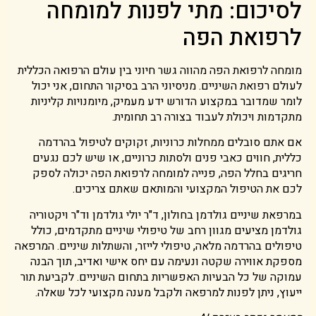
לסיכום: מתי לפנות למומחה
לרפואת הפה
מומחה לרפואת הפה מהווה גשר חיוני בין עולם הרפואה הכללית
לעולם רפואת השיניים. מניסיוני הרב בסיקור התחום, אני יכול
לומר שמדובר במקצוע הדורש ידע מעמיק, מיומנויות קליניות
מתקדמות ויכולת לעבוד בצורה רב תחומית.
אם אתם סובלים ממחלות כרוניות, זקוקים לטיפול בהרדמה
כללית, חווים כאבי פנים ולסתות כרוניים, או שיש לכם נגעים
חריגים בחלל הפה, פנייה למומחה לרפואת הפה יכולה לספק
לכם את הטיפול המקצועי והמותאם שאתם צריכים.
במרפאת שיניים גולדמן בחולון, ד"ר יולי גולדמן וד"ר ויקטוריה
גולדמן מציעים מגוון רחב של טיפולי שיניים מתקדמים, כולל
טיפולים בהרדמה מלאה, טיפולי לייזר, והשתלות שיניים. המרפאה
מספקת אווירה שקטה ונעימה עם יחס אישי ואדיב, תוך הבנה
עמוקה של כל הבעיות האפשריות בתחום השיניים. לקביעת תור
ייעוץ, ניתן לפנות למרפאה ולקבל מענה מקצועי לכל שאלה.