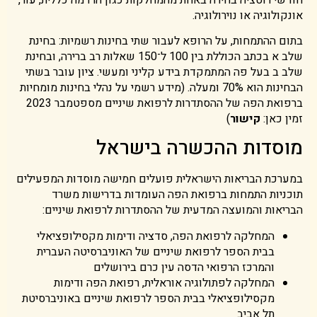
אונקולוגיה או נוירולוגיה.
בתום ההתמחות, על הרופא לעבור שתי בחינות רשמיות: בחינת
שלב א בכתב הכוללת בין 100 ל־150 שאלות רב ברירה, ובחינת
שלב ב בעל פה המתמקדת בידע קליני ומעשי. ציון עובר בשתי
הבחינות הוא 70% ומעלה. (מידע רשמי על נהלי בחינות מומחיות
ברפואת הפה של ההסתדרות לרפואת שיניים מספטמבר 2023
זמין כאן:
קישור
)
מוסדות ההכשרה בישראל
במערכת הבריאות הישראלית פועלים חמישה מוסדות המפעילים
תוכניות התמחות ברפואת הפה העומדות בדרישות משרד
הבריאות והמועצה המדעית של ההסתדרות לרפואת שיניים:
המחלקה לרפואת הפה, סדציה ודימות מקסילופציאלי
בבית הספר לרפואת שיניים של האוניברסיטה העברית
והמרכז הרפואי הדסה עין כרם בירושלים
המחלקה לפתולוגיה אוראלית, רפואת הפה ודימות
מקסילופציאלי בבית הספר לרפואת שיניים באוניברסיטת
תל אביב