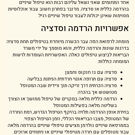
אחד התחומים שאני נשאל עליהם רבות הוא טיפול שיניים
בהרדמה כללית או סדציה. מדובר בפתרון חשוב עבור אוכלוסיות
מסוימות שאינן יכולות לעבור טיפול שיניים רגיל.
אפשרויות הרדמה וסדציה
מומחה לרפואת הפה עבר הכשרה מיוחדת בטיפולים תחת סדציה
בדרגות שונות והרדמה כללית, והוא מוסמך על ידי משרד
הבריאות לביצוע טיפולים כאלה. האפשרויות העומדות לרשות
המומחה כוללות:
סדציה עם גז חנקוס וחמצן
סדציה עם תרופה אנטי חרדתית הניתנת בבליעה
סדציה הכרתית דרך זריקה תוך ורידית שבה המטופל
מטושטש אך בהכרה
הרדמה כללית מלאה במקרים של טיפול ממושך או הצורך
בשליטה מלאה בפעילות המטופל
בחירת אופן ההרדמה תלויה בהיקף הטיפול הנדרש, רמת החרדה
של המטופל, מצבו הבריאותי הכללי, וזמן הטיפול הצפוי.
בממרפאת שיניים גולדמן מציעים טיפולי שיניים בהרדמה מלאה
עבור מטופלים עם חרדה מטיפולי שיניים או ניתוחים ארוכים.