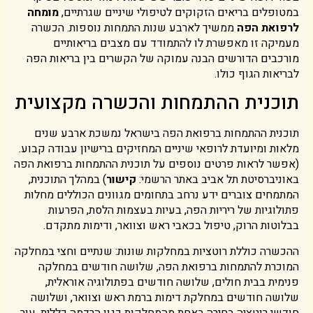
במטופלים בריאים הזקוקים לטיפולי שיניים שגרתיים,
מומחה
לרפואת הפה
ממשיך לארבע שנות התמחות נוספות. הכשרה
מעמיקה זו מאפשרת לו להתמודד עם מצבים בריאותיים
מורכבים הדורשים הבנה עמוקה של הקשרים בין בריאות הפה
לבריאות הגוף כולו.
תוכנית ההתמחות והכשרה מקצועית
תוכנית ההתמחות ברפואת הפה בישראל נמשכת ארבע שנים
מלאות ומיועדת לרופאי שיניים המחזיקים ברישיון עבודה קבוע.
(אפשר לראות פרטים נוספים על תוכנית ההתמחות ברפואת הפה
באוניברסיטת תל אביב באתר הרשמי:
קישור
) במהלך התוכנית,
המתמחים צוברים ידע נרחב בתחומים מגוונים הכוללים מחלות
פתולוגיות של ריריות הפה, בעיות בעצמות הלסת, הפרעות
בבלוטות הרוק, טיפול בכאבי ראש וצוואר, ודימות מתקדם.
ההכשרה כוללת רוטציות במחלקות שונות: שנתיים וחצי במחלקה
המוכרת להתמחות ברפואת הפה, שלושה חודשים במחלקה
פנימית בבית חולים, שלושה חודשים בפתולוגיה אוראלית,
שלושה חודשים במחלקת דימות ברמת ראש וצוואר, ושלושה
חודשי רוטציה בחירה באחת מהמחלקות כגון הרדמה כללית, עור,