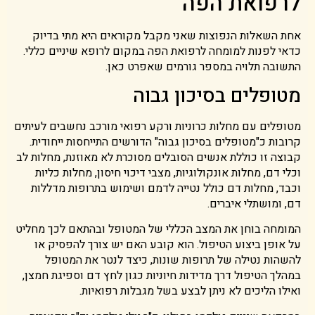
לרפואת הפה
אחת השאלות הנפוצות שאני מקבל מקוראים היא מתי בדיוק
כדאי לפנות למומחה לרפואת הפה במקום לרופא שיניים כללי.
התשובה תלויה במספר גורמים שאפרט כאן.
מטופלים בסיכון גבוה
מטופלים עם מחלות כרוניות ורקע רפואי מורכב נחשבים לעיתים
קרובות כ"מטופלים בסיכון גבוה" הדורשים התייחסות ייחודית.
קבוצה זו כוללת אנשים הסובלים מסוכרת לא מאוזנת, מחלות לב
וכלי דם, מחלות אונקולוגיות, מצבי דיכוי חיסון, מחלות כליות
וכבד, מחלות דם כולל נטייה לדמם ושימוש בתרופות מדללות
דם, ומושתלי איברים.
המומחה בוחן את המצב הכללי של המטופל ובהתאם לכך מחליט
על אופן ביצוע הטיפול. הוא קובע האם יש צורך להפסיק או
להשהות נטילה של תרופות שונות, כיצד לנטר את המטופל
במהלך הטיפול דרך מדידות חיוניות כגון לחץ דם וספיגת חמצן,
ואילו הליכים לא ניתן לבצע בשל מגבלות רפואיות.