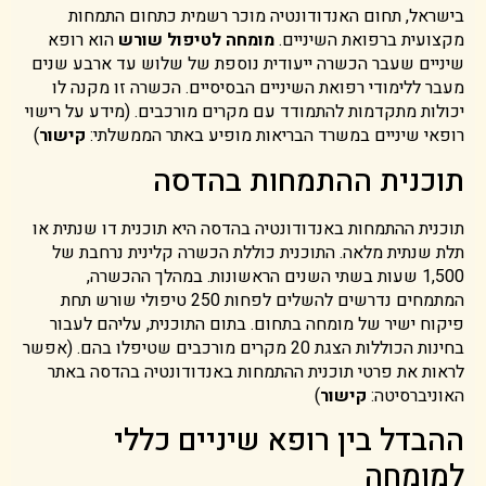
בישראל, תחום האנדודונטיה מוכר רשמית כתחום התמחות
מקצועית ברפואת השיניים.
מומחה לטיפול שורש
הוא רופא
שיניים שעבר הכשרה ייעודית נוספת של שלוש עד ארבע שנים
מעבר ללימודי רפואת השיניים הבסיסיים. הכשרה זו מקנה לו
יכולות מתקדמות להתמודד עם מקרים מורכבים. (מידע על רישוי
רופאי שיניים במשרד הבריאות מופיע באתר הממשלתי:
קישור
)
תוכנית ההתמחות בהדסה
תוכנית ההתמחות באנדודונטיה בהדסה היא תוכנית דו שנתית או
תלת שנתית מלאה. התוכנית כוללת הכשרה קלינית נרחבת של
1,500 שעות בשתי השנים הראשונות. במהלך ההכשרה,
המתמחים נדרשים להשלים לפחות 250 טיפולי שורש תחת
פיקוח ישיר של מומחה בתחום. בתום התוכנית, עליהם לעבור
בחינות הכוללות הצגת 20 מקרים מורכבים שטיפלו בהם. (אפשר
לראות את פרטי תוכנית ההתמחות באנדודונטיה בהדסה באתר
האוניברסיטה:
קישור
)
ההבדל בין רופא שיניים כללי
למומחה