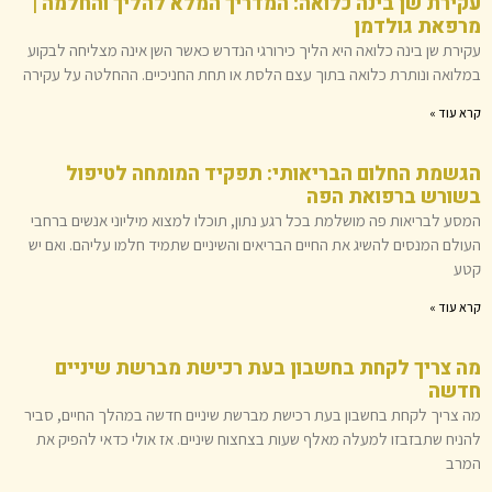
עקירת שן בינה כלואה: המדריך המלא להליך והחלמה |
מרפאת גולדמן
עקירת שן בינה כלואה היא הליך כירורגי הנדרש כאשר השן אינה מצליחה לבקוע
במלואה ונותרת כלואה בתוך עצם הלסת או תחת החניכיים. ההחלטה על עקירה
קרא עוד »
הגשמת החלום הבריאותי: תפקיד המומחה לטיפול
בשורש ברפואת הפה
המסע לבריאות פה מושלמת בכל רגע נתון, תוכלו למצוא מיליוני אנשים ברחבי
העולם המנסים להשיג את החיים הבריאים והשיניים שתמיד חלמו עליהם. ואם יש
קטע
קרא עוד »
מה צריך לקחת בחשבון בעת ​​רכישת מברשת שיניים
חדשה
מה צריך לקחת בחשבון בעת ​​רכישת מברשת שיניים חדשה במהלך החיים, סביר
להניח שתבזבזו למעלה מאלף שעות בצחצוח שיניים. אז אולי כדאי להפיק את
המרב