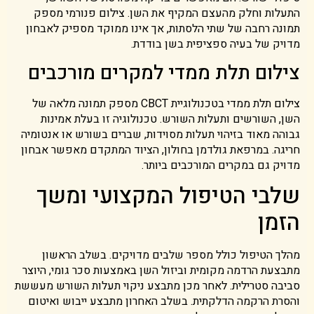
התעלות וחלק מהעצם המקיף את השן. צילום פנורמי מספק
תמונה רחבה של שתי הלסתות, אך אינו ממוקד מספיק לאבחון
מדויק של בעיה ספציפית בשן בודדת.
צילום תלת ממדי למקרים מורכבים
צילום תלת ממדי בטכנולוגיית CBCT מספק תמונה מלאה של
השן, השורשים ותעלות השורש. טכנולוגיה זו בעלת אמינות
גבוהה מאוד בזיהוי תעלות מסוידות, שברים בשורש או אנטומיה
חריגה. במרפאת גולדמן בחולון, הציוד המתקדם מאפשר אבחון
מדויק גם במקרים המורכבים ביותר.
שלבי הטיפול המקצועי ומשך
הזמן
מהלך הטיפול כולל מספר שלבים מדויקים. בשלב הראשון
מתבצעת הרדמה מקומית וביזול השן באמצעות סכר גומי, היוצר
סביבה סטרילית. לאחר מכן מתבצע ניקוי תעלות השורש מעששת
והסרת הרקמה הדלקתית. בשלב האחרון מתבצע ייבוש ואיטום