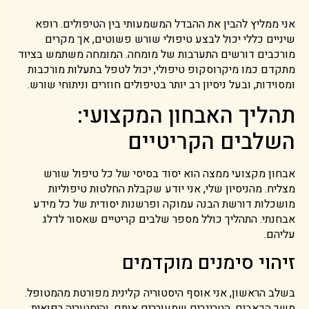
אני ממליץ להבין את ההבדל המשמעותי בין הטיפולים. רופא
שיניים כללי יכול לבצע טיפולי שורש פשוטים, אך מקרים
מורכבים דורשים התערבות של מומחה. המומחה משתמש בציוד
מתקדם כמו מיקרוסקופ טיפולי, יכול לטפל בתעלות מורכבות
ומסוידות, ובעל ניסיון רב יותר בטיפולים חוזרים וניתוחי שורש.
תהליך האבחון המקצועי:
השלבים הקריטיים
אבחון מקצועי ממצה הוא יסוד בסיסי של כל טיפול שורש
מצליח. מהניסיון שלי, אני יודע שקבלת החלטות טיפוליות
מושכלות דורשת הבנה עמוקה ופרשנות יסודית של כל מידע
אבחנתי. התהליך כולל מספר שלבים קריטיים שאסור לדלג
עליהם.
זיהוי סימנים מוקדמים
בשלב הראשון, אני אוסף היסטוריה קלינית מפורטת מהמטופל.
משך הכאבים, הטריגרים שמעוררים אותם, והיסטוריה רפואית