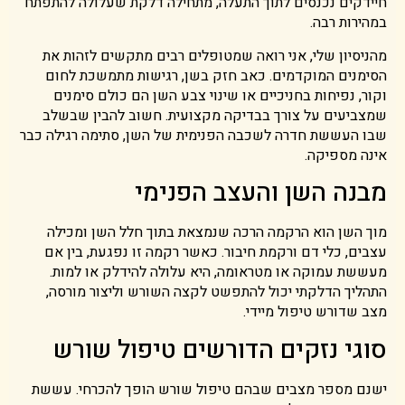
חיידקים נכנסים לתוך התעלה, מתחילה דלקת שעלולה להתפתח
במהירות רבה.
מהניסיון שלי, אני רואה שמטופלים רבים מתקשים לזהות את
הסימנים המוקדמים. כאב חזק בשן, רגישות מתמשכת לחום
וקור, נפיחות בחניכיים או שינוי צבע השן הם כולם סימנים
שמצביעים על צורך בבדיקה מקצועית. חשוב להבין שבשלב
שבו העששת חדרה לשכבה הפנימית של השן, סתימה רגילה כבר
אינה מספיקה.
מבנה השן והעצב הפנימי
מוך השן הוא הרקמה הרכה שנמצאת בתוך חלל השן ומכילה
עצבים, כלי דם ורקמת חיבור. כאשר רקמה זו נפגעת, בין אם
מעששת עמוקה או מטראומה, היא עלולה להידלק או למות.
התהליך הדלקתי יכול להתפשט לקצה השורש וליצור מורסה,
מצב שדורש טיפול מיידי.
סוגי נזקים הדורשים טיפול שורש
ישנם מספר מצבים שבהם טיפול שורש הופך להכרחי. עששת