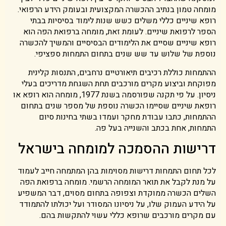
מומחה טמון בנתיב ההכשרה המקצועית ובעומק הידע הרפואי.
רופא שיניים כללי משלים כשש שנות לימוד בסיסיות בבתי
הספר לרפואת שיניים. לעומת זאת, מומחה ברפואת הפה הוא
רופא שיניים שסיים את הלימודים הבסיסיים והמשיך להכשרה
נוספת של שלוש עד שש שנים בתחום התמחות ספציפי.
ההתמחות כוללת רכיבים תיאורטיים נרחבים, התנסות קלינית
מפוקחת וביצוע מקרים מורכבים תחת השגחת מדריכים בעלי
ניסיון. על פי תקנה שפורסמה בשנת 1977, מומחה הוא רופא או
רופאת שיניים שסיימו הכשרה נוספת של מספר שנים בתחום
ההתמחות, כתבו עבודת מחקר ועמדו בשתי בחינות סיום
התמחות, אחת בכתב והשנייה בעל פה.
דרישות ההסמכה למומחה בישראל
לכל תחום התמחות דרישות מסוימות בהן המתמחה חייב לעמוד
על מנת לקבל את תואר המומחה הרשמי. מומחה ברפואת הפה
השלים הכשרה ממוקדת וצפופה בתחום מסוים, דבר המשפיע
על הידע העמוק שלו, על ניסיונו המסודר ועל יכולתו להתמודד
עם מקרים מורכבים שרופא כללי עשוי להתקשות בהם.