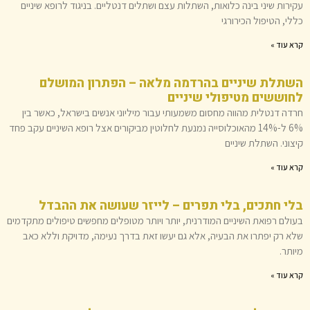
עקירות שיני בינה כלואות, השתלות עצם ושתלים דנטליים. בניגוד לרופא שיניים
כללי, הטיפול הכירורגי
קרא עוד »
השתלת שיניים בהרדמה מלאה – הפתרון המושלם
לחוששים מטיפולי שיניים
חרדה דנטלית מהווה מחסום משמעותי עבור מיליוני אנשים בישראל, כאשר בין
6% ל-14% מהאוכלוסייה נמנעת לחלוטין מביקורים אצל רופא השיניים עקב פחד
קיצוני. השתלת שיניים
קרא עוד »
בלי חתכים, בלי תפרים – לייזר שעושה את ההבדל
בעולם רפואת השיניים המודרנית, יותר ויותר מטופלים מחפשים טיפולים מתקדמים
שלא רק יפתרו את הבעיה, אלא גם יעשו זאת בדרך נעימה, מדויקת וללא כאב
מיותר.
קרא עוד »