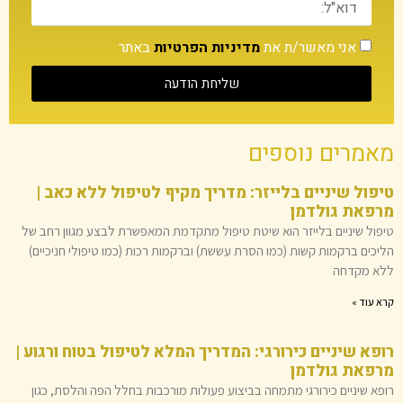
אני מאשר/ת את
מדיניות הפרטיות
באתר
שליחת הודעה
מאמרים נוספים
טיפול שיניים בלייזר: מדריך מקיף לטיפול ללא כאב |
מרפאת גולדמן
טיפול שיניים בלייזר הוא שיטת טיפול מתקדמת המאפשרת לבצע מגוון רחב של
הליכים ברקמות קשות (כמו הסרת עששת) וברקמות רכות (כמו טיפולי חניכיים)
ללא מקדחה
קרא עוד »
רופא שיניים כירורגי: המדריך המלא לטיפול בטוח ורגוע |
מרפאת גולדמן
רופא שיניים כירורגי מתמחה בביצוע פעולות מורכבות בחלל הפה והלסת, כגון