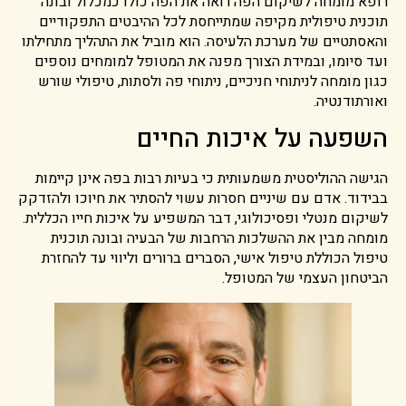
רופא מומחה לשיקום הפה רואה את הפה כולו כמכלול ובונה
תוכנית טיפולית מקיפה שמתייחסת לכל ההיבטים התפקודיים
והאסתטיים של מערכת הלעיסה. הוא מוביל את התהליך מתחילתו
ועד סיומו, ובמידת הצורך מפנה את המטופל למומחים נוספים
כגון מומחה לניתוחי חניכיים, ניתוחי פה ולסתות, טיפולי שורש
ואורתודנטיה.
השפעה על איכות החיים
הגישה ההוליסטית משמעותית כי בעיות רבות בפה אינן קיימות
בבידוד. אדם עם שיניים חסרות עשוי להסתיר את חיוכו ולהזדקק
לשיקום מנטלי ופסיכולוגי, דבר המשפיע על איכות חייו הכללית.
מומחה מבין את ההשלכות הרחבות של הבעיה ובונה תוכנית
טיפול הכוללת טיפול אישי, הסברים ברורים וליווי עד להחזרת
הביטחון העצמי של המטופל.