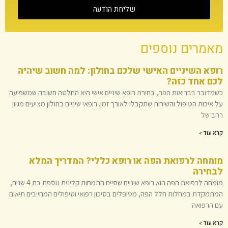
שליחת הודעה
מאמרים נוספים
רופא השיניים האישי שלכם בחולון: למה חשוב שיהיה
לכם אחד כזה?
כשמדובר בבריאות הפה, בחירת רופא שיניים אישי היא החלטה חשובה שמשפיעה
על איכות הטיפול והשירות שתקבלו לאורך זמן. רופאי שיניים בחולון מציעים מגוון
רחב של
קרא עוד »
מומחה לרפואת הפה או רופא כללי? המדריך המלא
לבחירה
מומחה לרפואת הפה הוא רופא שיניים שסיים התמחות קלינית נוספת בת 4 שנים,
המתמקדת במחלות חלל הפה, מטופלים בסיכון רפואי וטיפולים המחייבים תיאום
עם הרפואה
קרא עוד »