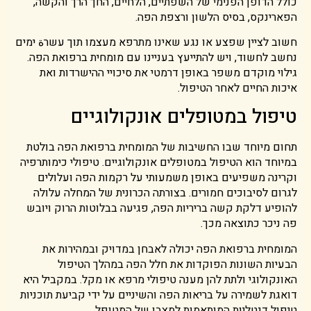
כולל הדופן הפנימי של השפתיים, הלחיים, החך הרך והקשה,
הפארינקס, בסיס הלשון ורצפת הפה.
חשוב לציין שפצע או נגע שאינו מתרפא מעצמו תוך עשרة ימים
נחשב לחשוד, ויש להתייעץ בעניינו עם מומחית ברפואת הפה.
גילוי מוקדם משפר באופן דרמטי את סיכויי ההישרדות ואת
איכות החיים לאחר הטיפול.
טיפול במטופלים אונקולוגיים
תחום מיוחד שבו החשיבות של המומחית ברפואת הפה בולטת
במיוחד הוא הטיפול במטופלים אונקולוגיים. טיפולי כימותרפיה
וקרינה משפיעים באופן משמעותי על רקמות הפה ועלולים
לגרום לסיבוכים חמורים. בצורתה הכרונית של המחלה עלולה
להופיע דלקת קשה בריריות הפה, פגיעה בבלוטות הרוק ויובש
פה ניכר כתוצאה מכך.
המומחית ברפואת הפה יכולה לאבחן במדויק ובמהירות את
הבעיות השונות הפוקדות את חלל הפה במהלך הטיפול
האונקולוגי ולתת להן מענה טיפולי מרפא או מקל. במקביל היא
דואגת לשמירה על בריאות הפה והשיניים על ידי קביעת תוכניות
טיפול דנטליות המותאמות למצבו של המטופל.