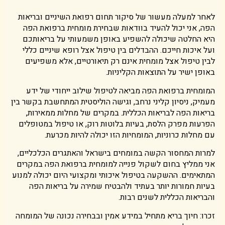
לאחר למעלה מעשור של סיקור תחום רפואת השיניים ובריאות
הפה, אני יכול להעיד בוודאות שבחירת מומחית ברפואת הפה
היא החלטה שיכולה להשפיע באופן משמעותי על בריאותכם
ועל איכות חייכם. ההבדלים בין טיפול אצל רופא שיניים כללי
לבין טיפול אצל מומחית אינם רק תיאורטיים, אלא משפיעים
באופן ישיר על התוצאות הקליניות.
המומחית ברפואת הפה מביאה לטיפול שילוב ייחודי של ידע
מעמיק, ניסיון קליני נרחב, וגישה הוליסטית המתחשבת בקשר בין
בריאות הפה לבריאות הכללית. במקרים של מחלות ממאירות,
הפרעות מפרק הלסת, בעיות בלוטות רוק, או טיפול במטופלים
עם מחלות כרוניות, המומחיות הזו יכולה להיות מכרעת.
למרות המחסור הקשה במומחים בישראל והאתגרים הכלכליים,
אני ממליץ בחום לשקול פנייה למומחית ברפואת הפה במקרים
המתאימים. ההשקעה בטיפול איכותי ומקצועי היום יכולה למנוע
בעיות חמורות יותר בעתיד ולהבטיח שמירה על בריאות הפה
והבריאות הכללית לשנים רבות.
זכרו: חיוך בריא מתחיל במידע אמין ובבחירה נכונה של המומחה