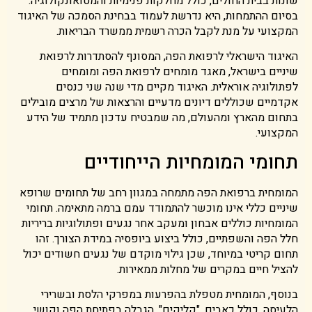
שונות בבית החולים, כולל מחלקות פנימיות והמטואונקולוגיה.
בסיום ההתמחות, היא נדרשת לעמוד בבחינת הסמכה של האיגוד
המקצועי על מנת לקבל הכרה רשמית ממשרד הבריאות.
האיגוד הישראלי לרפואת הפה, המסונף להסתדרות לרפואת
שיניים בישראל, מאגד מומחים לרפואת הפה ומומחים
לפתולוגיה אוראלית. האיגוד מקיים מדי שנה שני כנסים
אקדמיים שכוללים דיונים מדעיים והרצאות של מרצים מובילים
בתחום מהארץ ומהעולם, מה שמבטיח עדכון מתמיד של הידע
המקצועי.
תחומי המומחיות הייחודיים
המומחית ברפואת הפה מתמחה במגוון רחב של תחומים שרופא
שיניים כללי אינו מוכשר להתמודד עמם ברמה מתאימה. תחומי
המומחיות כוללים אבחון ומעקב אחר נגעים ופתולוגיות בריריות
חלל הפה והשפתיים, כולל ביצוע ביופסיה במידת הצורך. זהו
תחום קריטי במיוחד, שכן גילוי מוקדם של נגעים חשודים יכול
להציל חיים במקרים של מחלות ממאירות.
בנוסף, המומחית מטפלת בהפרעות במפרקי הלסת ובשרירי
הלעיסה, כולל כאבים, "קליקים", הגבלה בפתיחת הפה וקושי