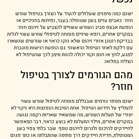
ישנם כמה סימנים שעלולים להעיד על הצורך בטיפול שורש
חוזר. כאבים עזים בשן שטופלה בעבר, נפיחות בחניכיים או
הופעת אבצס סביב השורש עשויים להצביע על זיהום חוזר.
במקרים אחרים, רופא שיניים מומחה לטיפולי שורש עשוי לגלות
בבדיקת רנטגן אזורי זיהום שלא נוקו כראוי או שורשים שנשארו
עם דלקת לאחר הטיפול הראשוני. גם הופעת רגישות מוגברת
למגע, לחץ או חום וקור יכולה להוות סימן לכך שהטיפול לא
הצליח במלואו.
מהם הגורמים לצורך בטיפול
חוזר?
ישנם מספר גורמים שבגללם מומחה לטיפול שורש עשוי
להמליץ על חידוש הטיפול. אחת הסיבות הנפוצות היא ניקוי לא
יסודי של תעלות השורש, מה שמשאיר שאריות רקמה נגועה.
במקרים אחרים, מילוי התעלות לא בוצע כראוי, דבר המאפשר
לחיידקים להיכנס ולגרום לזיהום נוסף. שבר בלתי צפוי בשן
המטופלת, חדירת חיידקים דרך סתימה שהתבלתה או כתר פגום