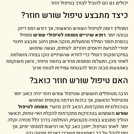
יכולים גם הם להוביל לצורך בטיפול חוזר.
כיצד מתבצע טיפול שורש חוזר?
התהליך דומה לטיפול השורש הראשוני, אך דורש רמת דיוק
גבוהה יותר.
רופא שיניים מומחה לטיפולי שורש
מתחיל
בהסרת חומר המילוי מהתעלות, מנקה אותן היטב ומבצע חיטוי
יסודי למניעת זיהומים חוזרים. לעיתים, נעשה שימוש
במיקרוסקופ דנטלי כדי לוודא שהשיניים נוקו בצורה מושלמת.
לאחר מכן, התעלות נסתמות מחדש בחומר מיוחד, והשן משוקמת
באמצעות מבנה וכתר להבטחת עמידות לטווח ארוך.
האם טיפול שורש חוזר כואב?
הרבה מטופלים חוששים שטיפול שורש חוזר יהיה כואב יותר
מהטיפול הראשון, אך בזכות הרדמה מקומית ושימוש
בטכנולוגיות מתקדמות, הכאב לרוב מזערי.
מומחה לטיפול
שורש
משתמש בטכניקות מתקדמות להקלת האי-נוחות, וכאשר
ההליך מתבצע בצורה מקצועית, ההחלמה בדרך כלל מהירה וקלה
יותר. לאחר הטיפול, ייתכן כאב קל או רגישות למספר ימים, אך
ניתן להקל על כך באמצעות משככי כאבים ותזונה רכה.