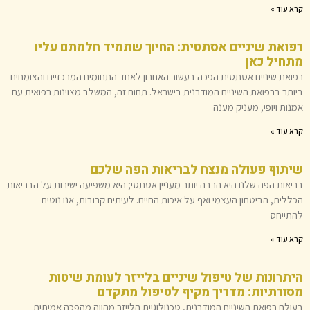
קרא עוד »
רפואת שיניים אסתטית: החיוך שתמיד חלמתם עליו
מתחיל כאן
רפואת שיניים אסתטית הפכה בעשור האחרון לאחד התחומים המרכזיים והצומחים
ביותר ברפואת השיניים המודרנית בישראל. תחום זה, המשלב מצוינות רפואית עם
אמנות ויופי, מעניק מענה
קרא עוד »
שיתוף פעולה מנצח לבריאות הפה שלכם
בריאות הפה שלנו היא הרבה יותר מעניין אסתטי; היא משפיעה ישירות על הבריאות
הכללית, הביטחון העצמי ואף על איכות החיים. לעיתים קרובות, אנו נוטים
להתייחס
קרא עוד »
היתרונות של טיפול שיניים בלייזר לעומת שיטות
מסורתיות: מדריך מקיף לטיפול מתקדם
בעולם רפואת השיניים המודרנית, טכנולוגיית הלייזר מהווה מהפכה אמיתית