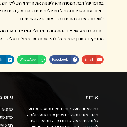
בסופו של דבר, המטרה היא לשנות את הדימוי השלילי הקש
כולם. עם האפשרות של טיפולי שיניים בהרדמה, רבים יו
לשיפור באיכות החיים ובבריאות הפה והשיניים.
בחירה ברופא שיניים המתמחה ב
טיפולי שיניים בהרדמה
מספקים פתרון אופטימלי למי שמחפש טיפול דנטלי ברמה 
In
WhatsApp
Facebook
Email
אודות
ניווט 
במרפאתנו פועל צוות רופאים מנוסה ומקצועי
מרפאת שי
מאוד. אנחנו משלבים ניסיון עם ידע וטכנולוגיה.
מרפאות ש
כל תוכנית טיפול עוברת בקרה במספר דרגים
רופא שינ
לפני ביצוע. צוות מקצועי של מספר מומחים