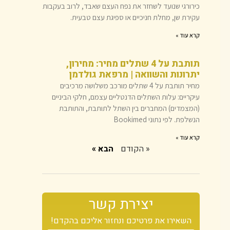
כירורגי שנועד לשחזר את נפח העצם שאבד, לרוב בעקבות
עקירת שן, מחלת חניכיים או ספיגת עצם טבעית.
קרא עוד »
תותבת על 4 שתלים מחיר: מחירון,
יתרונות והשוואה | מרפאת גולדמן
מחיר תותבת על 4 שתלים מורכב משלושה מרכיבים
עיקריים: עלות השתלים הדנטליים עצמם, חלקי הביניים
(המצמדים) המחברים בין השתל לתותבת, והתותבת
הנשלפת. לפי נתוני Bookimed
קרא עוד »
« הקודם
הבא »
יצירת קשר
השאירו את פרטיכם ונחזור אליכם בהקדם!