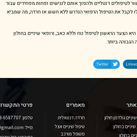
ור לטיפולים דנטליים ולהפוך אותם לנגישים ופחות מפחידים עבור
כלו לקבל את הטיפול הרפואי הנדרש ללא חשש או חרדה, מה שמביא
היא הצעד הראשון לטיפול נוח וללא כאב, ורופאי שיניים בחולון
הגבוהה ביותר.
Twitter
Linked
באתר
מאמרים
פרטי התקשרו
ניים גולדמן חולון
חרדה דנטאלית
טלפון: 03-6587707
יניים בחולון
טיפול שיניים אצל
מייל: goldman.clinic@gmail.com
מטופל מורכב
יים בחולון