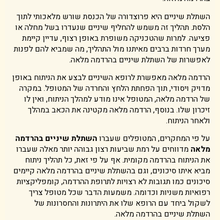
השתלת שיניים היא פרוצדורה של הכנסת שורש מלאכותי לתוך
הלסת. תהליך זה משמש להחליף שיניים שנעדרו בשל מחלה או
פציעה. למרות שהטכניקה משופרת באופן רצוף, עדיין קיימת
מערך חרדות ברבים מאיתנו מול התהליך, מה שמביא להם לפנות
לאפשרות של השתלת שיניים בהרדמה מלאה.
הרדמה מלאה מאפשרת לרופא השיניים לבצע את הניתוח באופן
מדויק ויסודי, תוך הפחתת הלחץ והחרדה של המטופל. במקרה
של הרדמה מלאה, המטופל אינו מודע למהלך הניתוח, ואין לו
זיכרון שלו. בנוסף, הרדמה מלאה מקטינה את הכאב במהלך
ולאחר הניתוח.
על פי המחקרים, המטופלים שעברו
השתלת שיניים בהרדמה
מלאה
מדווחים על רמת שביעות רצון גבוהה יותר מאלה שעברו
את הניתוח בהרדמה מקומית. אף על פי זאת, כל תהליך ניתוח
מביא איתו סיכונים, וגם בהשתלת שיניים בהרדמה מלאה קיימים
סיכונים כמו תגובות לא רצויות לתרופת ההרדמה, קומפליקציות
רפואיות משניות וכדומה. משמעות הדבר שכל מטופל צריך
לשקול ביחד עם הרופא שלו את היתרונות והחסרונות של
השתלת שיניים בהרדמה מלאה.