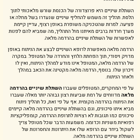
השתלת שיניים היא פרוצדורה של הכנסת שורש מלאכותי לתוך
הלסת. תהליך זה משמש להחליף שיניים שנעדרו בשל מחלה או
פציעה. למרות שהטכניקה משופרת באופן רצוף, עדיין קיימת
מערך חרדות ברבים מאיתנו מול התהליך, מה שמביא להם לפנות
לאפשרות של השתלת שיניים בהרדמה מלאה.
הרדמה מלאה מאפשרת לרופא השיניים לבצע את הניתוח באופן
מדויק ויסודי, תוך הפחתת הלחץ והחרדה של המטופל. במקרה
של הרדמה מלאה, המטופל אינו מודע למהלך הניתוח, ואין לו
זיכרון שלו. בנוסף, הרדמה מלאה מקטינה את הכאב במהלך
ולאחר הניתוח.
על פי המחקרים, המטופלים שעברו
השתלת שיניים בהרדמה
מלאה
מדווחים על רמת שביעות רצון גבוהה יותר מאלה שעברו
את הניתוח בהרדמה מקומית. אף על פי זאת, כל תהליך ניתוח
מביא איתו סיכונים, וגם בהשתלת שיניים בהרדמה מלאה קיימים
סיכונים כמו תגובות לא רצויות לתרופת ההרדמה, קומפליקציות
רפואיות משניות וכדומה. משמעות הדבר שכל מטופל צריך
לשקול ביחד עם הרופא שלו את היתרונות והחסרונות של
השתלת שיניים בהרדמה מלאה.