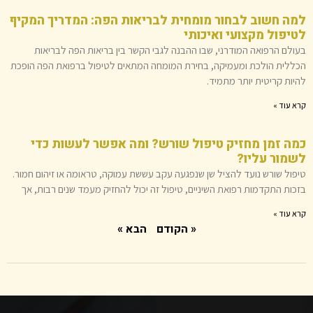
למה חשוב לבחור מומחית לבריאות הפה: המדריך המקיף
לטיפול מקצועי ואיכותי
בעולם הרפואה המודרני, שבו ההבנה לגבי הקשר בין בריאות הפה לבריאות
הכללית הולכת ומעמיקה, בחירת המומחה המתאים לטיפול ברפואת הפה הופכת
להיות קריטית יותר מתמיד.
קרא עוד »
כמה זמן מחזיק טיפול שורש? ומה אפשר לעשות כדי
לשמור עליו?
טיפול שורש נועד להציל שן שנפגעה עקב עששת עמוקה, טראומה או זיהום חמור.
בזכות התקדמות רפואת השיניים, טיפול זה יכול להחזיק מעמד שנים רבות, אך
קרא עוד »
« הקודם
הבא »