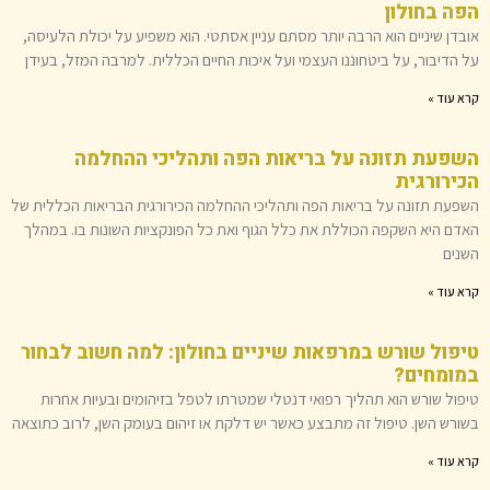
הפה בחולון
אובדן שיניים הוא הרבה יותר מסתם עניין אסתטי. הוא משפיע על יכולת הלעיסה,
על הדיבור, על ביטחוננו העצמי ועל איכות החיים הכללית. למרבה המזל, בעידן
קרא עוד »
השפעת תזונה על בריאות הפה ותהליכי ההחלמה
הכירורגית
השפעת תזונה על בריאות הפה ותהליכי ההחלמה הכירורגית הבריאות הכללית של
האדם היא השקפה הכוללת את כלל הגוף ואת כל הפונקציות השונות בו. במהלך
השנים
קרא עוד »
טיפול שורש במרפאות שיניים בחולון: למה חשוב לבחור
במומחים?
טיפול שורש הוא תהליך רפואי דנטלי שמטרתו לטפל בזיהומים ובעיות אחרות
בשורש השן. טיפול זה מתבצע כאשר יש דלקת או זיהום בעומק השן, לרוב כתוצאה
קרא עוד »