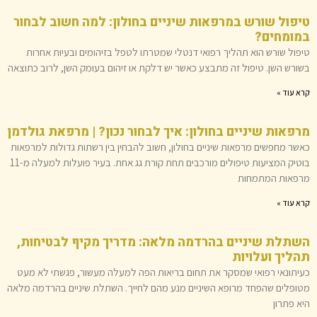
טיפול שורש במרפאות שיניים בחולון: למה חשוב לבחור
במומחים?
טיפול שורש הוא תהליך רפואי דנטלי שמטרתו לטפל בזיהומים ובעיות אחרות
בשורש השן. טיפול זה מתבצע כאשר יש דלקת או זיהום בעומק השן, לרוב כתוצאה
קרא עוד »
מרפאות שיניים בחולון: איך לבחור נכון? | מרפאת גולדמן
כאשר מחפשים מרפאות שיניים בחולון, חשוב להבחין בין רשתות גדולות למרפאות
בוטיק המציעות טיפולים מורכבים תחת קורת גג אחת. בעיר פועלות למעלה מ-11
מרפאות המתמחות
קרא עוד »
השתלת שיניים בהרדמה מלאה: מדריך מקיף לבטיחות,
תהליך ועלויות
כעיתונאי רפואי שמסקר את תחום בריאות הפה למעלה מעשור, פגשתי לא מעט
מטופלים שהפחד מרופא השיניים מנע מהם לחייך. השתלת שיניים בהרדמה מלאה
היא פתרון