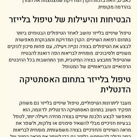
כאבים, וזאת בזכות הקרן המדויקת שמצמצמת את הצורך
בהרדמה מקומית.
הבטיחות והיעילות של טיפול בלייזר
טיפול שיניים בלייזר נחשב לאחד הטיפולים הבטוחים ביותר
בתחום רפואת השיניים. הקרן המדויקת והמבוקרת מאפשרת
לבצע את הטיפולים בצורה נקייה ויעילה, עם פחות סיכון לנזקים
משניים ולסיבוכים. מומחית לבריאות הפה דואגת להבטיח
שהטיפול מתבצע בצורה המיטבית, תוך התחשבות בכל ההיבטים
הרפואיים והבריאותיים של המטופל.
טיפול בלייזר בתחום האסתטיקה
הדנטלית
מעבר ליתרונות הטיפוליים, טיפול שיניים בלייזר גם משחק
תפקיד חשוב בתחום האסתטיקה הדנטלית. לדוגמה, הוא
מאפשר לבצע הלבנת שיניים בצורה מהירה ויעילה יותר, לטפל
בבעיות חניכיים מבלי להשאיר סימנים או צלקות, ולשפר את
מראה השיניים והחניכיים בצורה משמעותית. מומחית לבריאות
הפה יכולה להשתמש בלייזר גם כדי לשפר את מראה החיוך של