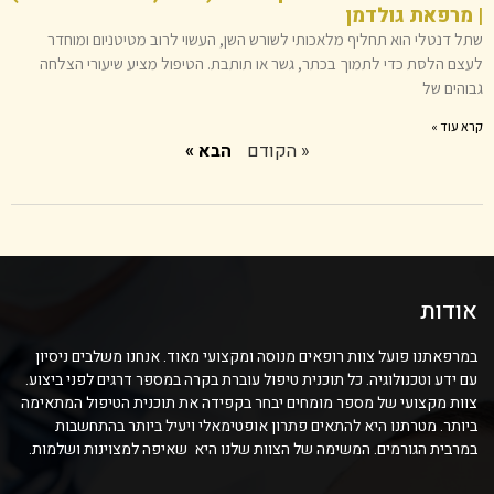
| מרפאת גולדמן
שתל דנטלי הוא תחליף מלאכותי לשורש השן, העשוי לרוב מטיטניום ומוחדר
לעצם הלסת כדי לתמוך בכתר, גשר או תותבת. הטיפול מציע שיעורי הצלחה
גבוהים של
קרא עוד »
« הקודם
הבא »
אודות
במרפאתנו פועל צוות רופאים מנוסה ומקצועי מאוד. אנחנו משלבים ניסיון
עם ידע וטכנולוגיה. כל תוכנית טיפול עוברת בקרה במספר דרגים לפני ביצוע.
צוות מקצועי של מספר מומחים יבחר בקפידה את תוכנית הטיפול המתאימה
ביותר. מטרתנו היא להתאים פתרון אופטימאלי ויעיל ביותר בהתחשבות
במרבית הגורמים. המשימה של הצוות שלנו היא שאיפה למצוינות ושלמות.