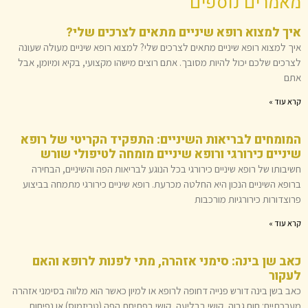
מאמרים נוספים
איך למצוא רופא שיניים מתאים לצרכים שלי?
איך למצוא רופא שיניים מתאים לצרכים שלי? למצוא רופא שיניים מעולה שעונה
לצרכים שלכם יכול להיות מסובך. אתם רוצים מישהו מקצועי, בקיא ומיומן, אבל
אתם
קרא עוד »
המומחים לבריאות השיניים: התפקיד הקריטי של רופא
שיניים כירורגי ורופא שיניים מומחה לטיפולי שורש
חשיבותו של רופא שיניים כירורגי בכל הנוגע לבריאות הפה והשיניים, הבחירה
ברופא השיניים הנכון היא החלטה מכרעת. רופא שיניים כירורגי מתמחה בביצוע
פרוצדורות כירורגיות מורכבות
קרא עוד »
כאב שן בינה: סימני אזהרה, מתי לפנות לרופא והאם
לעקור
כאב בשן בינה דורש פנייה דחופה לרופא או למיון כאשר הוא מלווה בסימני אזהרה
מערכתיים: חום גבוה, קושי בבליעה, קושי בפתיחת הפה (טריזמוס) או נפיחות