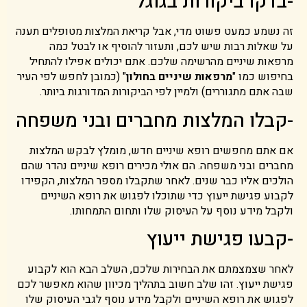
-בדקו ביקורות בגוגל
זה נשמע כמעט פשוט מדי, אבל קריאת המלצות מטופלים תענה
על שאלות רבות שיש לכם, ותעזור להוסיף או לבטל כמה
מרפאות שיניים מהרשימה שלכם. אתם יכולים אפילו להתחיל
בחיפוש כמו "
מרפאות שיניים בחולון
" (כמובן לחפש לפי העיר
שבה אתם מתגוררים) ולמיין לפי הביקורות המדורגות ביותר.
-קבלו המלצות מחברים ובני משפחה
אם אתם מחפשים רופא שיניים חדש, מומלץ לבקש המלצות
מחברים ובני משפחה. הם אולי מכירים רופא שיניים נהדר שהם
הולכים אליו כבר שנים. לאחר שתקבלו מספר המלצות, הקפידו
לקבוע פגישת ייעוץ כדי שתוכלו לפגוש את רופא השיניים
ולקבל מידע נוסף על העיסוק שלו ותחום התמחותו.
-קבעו פגישת ייעוץ
לאחר שצמצמתם את הבחירות שלכם, השלב הבא הוא לקבוע
פגישת ייעוץ. זהו שלב חשוב בתהליך מכיוון שהוא מאפשר לכם
לפגוש את רופא השיניים ולקבל מידע נוסף לגבי העיסוק שלו