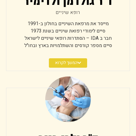
ד"ר גולדמן ולדימיר
רופא שיניים
מייסד את מרפאת השיניים בחולון ב-1991
סיים לימודי רפואת שיניים בשנת 1973
חבר ב IDA – הסתדרות רופאי שיניים לישראל
סיים מספר קורסים והשתלמויות בארץ ובחו"ל
מתמקד בעיקר בשיקומי פה מורכבים הדורשים את הניסינו
הרב ומיומנותו היוצאת דופן.
המשך לקרוא